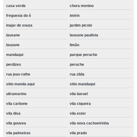
casa verde
chora menino
freguesia do ó
imirin
inajar de souza
jardim picolo
lausane
lausane paulista
lauzane
limão
mandaqui
parque peruche
perdizes
peruche
rua joao ruthe
rua zilda
sitio manda aqui
sitio mandaqui
ultramarino
vila baruel
vila carbone
vila ciqueira
vila diva
vila ester
vila gouvea
vila nova cachoeirinha
vila palmeiras
vila prado