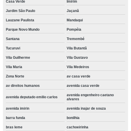
Casa Verde
Imirim
Jardim São Paulo
Jaçanã
Lauzane Paulista
Mandaqui
Parque Novo Mundo
Pompéia
Santana
Tremembé
Tucuruvi
Vila Butantã
Vila Guilherme
Vila Gustavo
Vila Maria
Vila Medeiros
Zona Norte
av casa verde
av direitos humanos
avenida casa verde
avenida engenheiro caetano
avenida deputado emilio carlos
alvares
avenida imirin
avenida inajar de souza
barra funda
bonilhia
bras leme
cachoeirinha