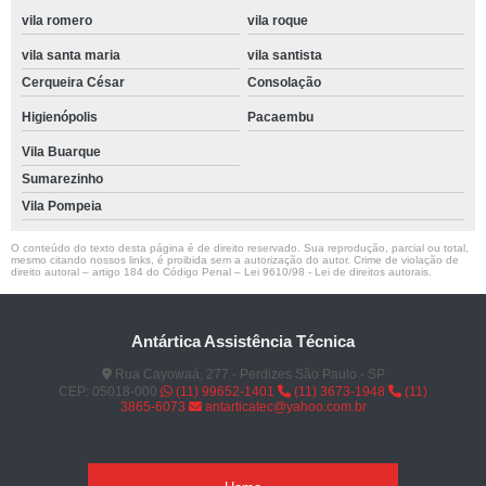
vila romero
vila roque
vila santa maria
vila santista
Cerqueira César
Consolação
Higienópolis
Pacaembu
Vila Buarque
Sumarezinho
Vila Pompeia
O conteúdo do texto desta página é de direito reservado. Sua reprodução, parcial ou total,
mesmo citando nossos links, é proibida sem a autorização do autor. Crime de violação de
direito autoral – artigo 184 do Código Penal –
Lei 9610/98 - Lei de direitos autorais
.
Antártica Assistência Técnica
Rua Cayowaá, 277 - Perdizes São Paulo - SP
CEP: 05018-000
(11) 99652-1401
(11) 3673-1948
(11)
3865-6073
antarticatec@yahoo.com.br