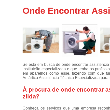
Assistência
Onde Encontrar Assi
técnicas d
fogão
Assistência
técnicas d
microonda
Conserto d
máquinas d
lavar
Consertos 
adega
Se está em busca de onde encontrar assistencia
instituição especializada e que tenha os profiss
Consertos 
em aparelhos como esse, fazendo com que fu
geladeiras
Antártica Assistência Técnica Especializada para
expositora
Instalação 
À procura de onde encontrar as
fogões
zilda?
Instalação 
máquinas d
Conheça os serviços que uma empresa reconhe
lavar roup