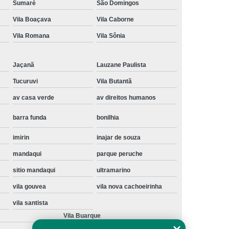
Sumaré
São Domingos
Instalação de Maquina de Lavar Samsung
Vila Boaçava
Vila Caborne
oupa
Instalação Maquina de Lavar Roupa
Vila Romana
Vila Sônia
ng
Instalação Maquina Lavar e Seca
pa
Instalar Maquina de Lavar Samsung
Jaçanã
Lauzane Paulista
Maquina de Lavar Roupa Instalação
Tucuruvi
Vila Butantã
av casa verde
av direitos humanos
 Lavar
Instalação de Lava e Seca
Instalação de Maquina Lava e Seca
barra funda
bonilhia
va e Seca Samsung
Instalação Lava Seca
imirin
inajar de souza
nstalação Maquina Lava e Seca Samsung
mandaqui
parque peruche
Seca
Lava e Seca Instalação
sitio mandaqui
ultramarino
Samsung Instalação Lava e Seca
vila gouvea
vila nova cachoeirinha
ogão a Gas
Manutenção de Fogão Cooktop
vila santista
Vila Buarque
olux
Manutenção em Fogão