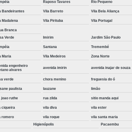
mpéia
Raposo Tavares
Rio Pequeno
Instalação de Maquina de Lavar Roupa
a Bandeirantes
Vila Barreto
Vila Bela Aliança
Instalação Eletrica Maquina de Lavar R
a Madalena
Vila Pirituba
Vila Portugal
Instalação Maquina de Lavar Samsu
ua Branca
Instalação para Maquina de Lavar Rou
sa Verde
Imirim
Jardim São Paulo
Instalar Maquina Lavar Roupa
mpéia
Santana
Tremembé
a Maria
Vila Medeiros
Zona Norte
Samsung Instalação Maquina de
enida engenheiro
Instalação de Lava e Seca Samsung
avenida imirin
avenida inajar de souza
etano alvares
Instalação Lava e Seca
Instalação La
sa verde
chora menino
freguesia do ó
Instalação Maquina Lava e Seca
I
sane paulista
lauzane
limão
Instalação Samsung Lava e 
 joao ruthe
rua zilda
sitio manda aqui
Lava e Seca Samsung Instalação
a ciqueira
vila diva
vila ester
Manutenção de Fogão
Manutenção de F
a romero
vila roque
vila santa maria
Higienópolis
Pacaembu
Manutenção de Fogão Electr