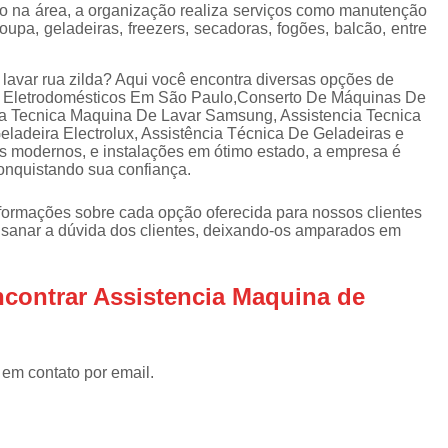
Assistencia Tecnica Refrigerador
As
o na área, a organização realiza serviços como manutenção
upa, geladeiras, freezers, secadoras, fogões, balcão, entre
de
Assistencia Tecnica R
a
Assistencia Tecnica Refrigerador Electrolux
lavar rua zilda? Aqui você encontra diversas opções de
s
De Eletrodomésticos Em São Paulo,Conserto De Máquinas De
Refrigerador Assistencia Tecnica
R
cia Tecnica Maquina De Lavar Samsung, Assistencia Tecnica
ladeira Electrolux, Assistência Técnica De Geladeiras e
s
Assistencia Tecnica Lavadora Secadora Sa
 modernos, e instalações em ótimo estado, a empresa é
conquistando sua confiança.
Assistencia Tecnica Maquina Secadora d
Assistencia Tecnica Sa
nformações sobre cada opção oferecida para nossos clientes
sanar a dúvida dos clientes, deixando-os amparados em
Assistencia Tecnica Samsung Seca
Assistencia Tecnica Secadora a Gas
contrar Assistencia Maquina de
Assistencia Tecnica Secadora Enxuta
Assistancia Tecnica para Fogão Co
 em contato por email.
Assistencia Tecnica de Fogão Br
Assistencia Tecnica Fogao a Gas