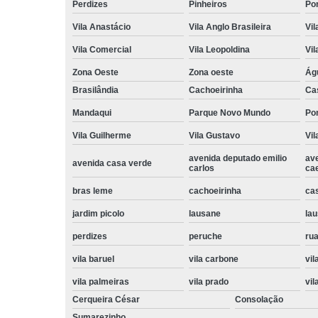
Perdizes
Pinheiros
Po
Vila Anastácio
Vila Anglo Brasileira
Vil
Vila Comercial
Vila Leopoldina
Vil
Zona Oeste
Zona oeste
Ág
Brasilândia
Cachoeirinha
Ca
Mandaqui
Parque Novo Mundo
Po
Vila Guilherme
Vila Gustavo
Vil
avenida deputado emilio
av
avenida casa verde
carlos
ca
bras leme
cachoeirinha
ca
jardim picolo
lausane
lau
perdizes
peruche
rua
vila baruel
vila carbone
vil
vila palmeiras
vila prado
vil
Cerqueira César
Consolação
Sumarezinho