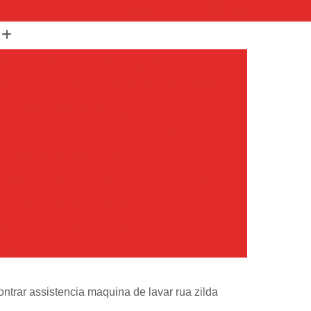
(11) 99652-1401
(11) 3673-1948
r
Assistencia Maquina Lavar
r
Assistencia Tecnica Maquina de Lavar
Maquina de Lavar Samsung
g
Assistencia Tecnica para Maquina de Lavar
Samsung Maquina de Lavar
avar e Secar
Maquina de Lavar Assistencia
Tecnica Maquina de Lavar
avar Assistencia Tecnica
atil Assistencia Tecnica
ondicionado Philco Portatil
ntrar assistencia maquina de lavar rua zilda
Ar Condicionado Portatil