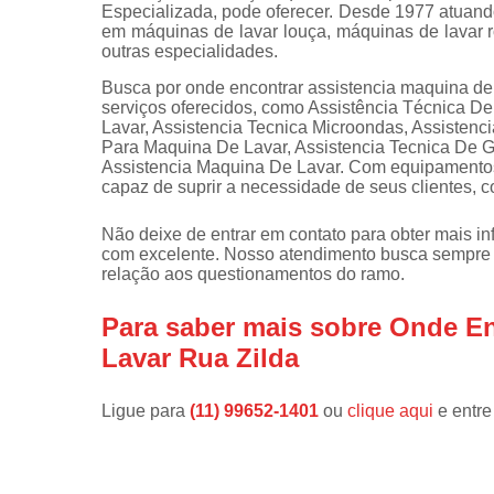
Especializada, pode oferecer. Desde 1977 atuand
em máquinas de lavar louça, máquinas de lavar ro
Instalações 
outras especialidades.
lava e sec
Busca por onde encontrar assistencia maquina de 
Manutençõe
serviços oferecidos, como Assistência Técnica 
de fogão
Lavar, Assistencia Tecnica Microondas, Assisten
Para Maquina De Lavar, Assistencia Tecnica De Ge
Manutençõe
Assistencia Maquina De Lavar. Com equipamentos
em freezer
capaz de suprir a necessidade de seus clientes, 
Não deixe de entrar em contato para obter mais i
com excelente. Nosso atendimento busca sempre 
relação aos questionamentos do ramo.
Para saber mais sobre Onde En
Lavar Rua Zilda
Ligue para
(11) 99652-1401
ou
clique aqui
e entre