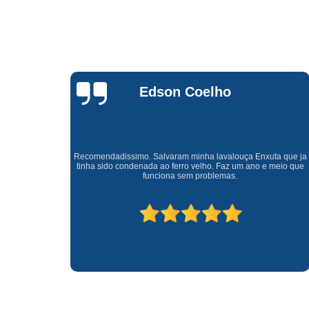
Waldirene
Monteiro
a que ja
Uma empresa á 41 anos no mercado que sempre valoriza o
meio que
cliente ótimo atendimento com garantia de todos o serviços.