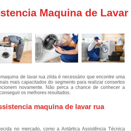
Assistencia Tecnica Ar C
s
stencia Maquina de Lavar 
e
Assistencia Tecnica Ar C
Assistencia Tecnica Ar 
s
e
Assistencia Tecnica de
s
Assistencia Tecnica de Ar
e
e
Assistencia Tecnica em
Assistencia Tecnica para Ar Condicionado 
de
Assistencia Tecnica de Geladeira Electrolu
 maquina de lavar rua zilda é necessário que encontre uma
ionais mais capacitados do segmento para realizar consertos
Assistencia Tecnica Geladeira
A
de
ncionem novamente. Não perca a chance de conhecer a
 conseguir os melhores resultados.
Assistencia Tecnica Resfriar Geladeira
s
Electrolux Geladeira Assistencia Te
de
sistencia maquina de lavar rua
Geladeira Electrolux Assistencia Tecni
de
Assistencia Tecnica de Refrigerador Electrolu
e
cida no mercado, como a Antártica Assistência Técnica
a