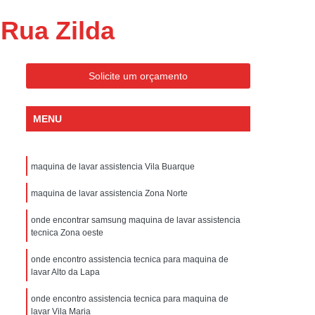
ondicionado Portatil Consul
Rua Zilda
ondicionado Portatil Philco
Condicionado Tipo Portatil
Solicite um orçamento
 Ar Condicionado Portatil
 Condicionado Portatil Philco
MENU
 Ar Condicionado Portatil
Portatil
Assistencia Tecnica de Geladeira
maquina de lavar assistencia Vila Buarque
x
Assistencia Tecnica Electrolux Geladeira
maquina de lavar assistencia Zona Norte
ssistencia Tecnica Geladeira Electrolux
onde encontrar samsung maquina de lavar assistencia
Electrolux Assistencia Tecnica Geladeira
tecnica Zona oeste
cnica
Geladeira Assistencia Tecnica
onde encontro assistencia tecnica para maquina de
ca
Assistencia Tecnica de Refrigerador
lavar Alto da Lapa
x
Assistencia Tecnica Electrolux Refrigerador
onde encontro assistencia tecnica para maquina de
lavar Vila Maria