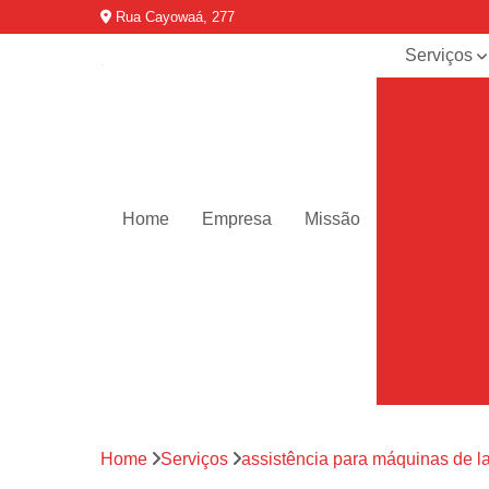
Rua Cayowaá, 277
Serviços
Assistênci
para
máquinas d
lavar
Assistênci
técnica ar
Home
Empresa
Missão
condicionad
portáteis
Assistênci
técnica de
geladeiras
Assistênci
técnica de
refrigerador
Assistênci
Home
Serviços
assistência para máquinas de l
técnica de
secadoras