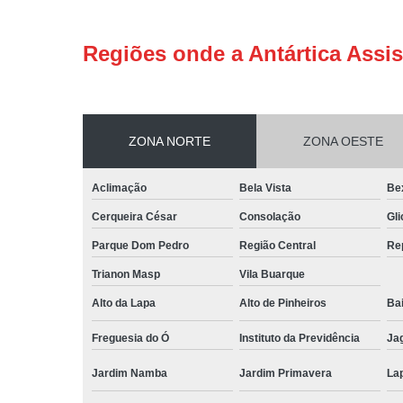
Regiões onde a Antártica Assis
ZONA NORTE
ZONA OESTE
Aclimação
Bela Vista
Be
Cerqueira César
Consolação
Gli
Parque Dom Pedro
Região Central
Re
Trianon Masp
Vila Buarque
Alto da Lapa
Alto de Pinheiros
Bai
Freguesia do Ó
Instituto da Previdência
Ja
Jardim Namba
Jardim Primavera
La