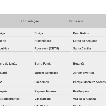
Conserto Adega de Vinho
Conse
Conserto de Adega Brastemp
Consolação
Pinheiros
Conserto de Adega de Vinho
Conserto 
Assistencia Tecnica e Conserto Geladeira E
xiga
Bixiga
Bom Retiro
Conserto de Geladeira Expositora de Bebid
cério
Higienópolis
Largo do Arouche
Conserto e Assistenci
pública
Roosevelt (CBTU)
Santa Cecília
Conserto e Manutenção de Geladeira Expo
Conserto Geladeira Expositora
rro do Limão
Barra Funda
Butantã
Conserto para Geladeira Expositora 
guaré
Jardim Bonfiglioli
Jardim Everest
Brastemp Instalação Fogão
Instalaç
pa
Pacaembu
Parque Monteiro Soares
Instalação de Fogão Brastemp
mpéia
Raposo Tavares
Rio Pequeno
Instalação de Fogão de Embutir
Instalaç
a Bandeirantes
Vila Barreto
Vila Bela Aliança
Instalação Fogão Brastemp
Instalação 