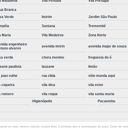
a Madalena
Vila Pirituba
Vila Portugal
Instalação de Maquina de Lavar Roupa
ua Branca
Instalação Eletrica Maquina de Lavar R
sa Verde
Imirim
Jardim São Paulo
Instalação Maquina de Lavar Samsu
mpéia
Santana
Tremembé
a Maria
Vila Medeiros
Zona Norte
Instalação para Maquina de Lavar Rou
enida engenheiro
Instalar Maquina Lavar Roupa
avenida imirin
avenida inajar de souza
etano alvares
Samsung Instalação Maquina de
sa verde
chora menino
freguesia do ó
Instalação de Lava e Seca Samsung
sane paulista
lauzane
limão
Instalação Lava e Seca
Instalação La
 joao ruthe
rua zilda
sitio manda aqui
Instalação Maquina Lava e Seca
I
a ciqueira
vila diva
vila ester
Instalação Samsung Lava e 
a romero
vila roque
vila santa maria
Higienópolis
Pacaembu
Lava e Seca Samsung Instalação
Manutenção de Fogão
Manutenção de F
Manutenção de Fogão Electr
rcial ou total, mesmo citando nossos links, é proibida sem a autorização do autor. Crime de viol