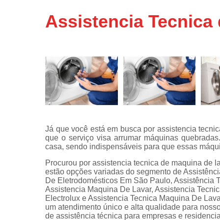
Assistência
Assistencia Tecnica
técnicas d
fogão
Assistência
técnicas d
microonda
Conserto d
máquinas d
lavar
Consertos 
adega
Já que você está em busca por assistencia tecnic
que o serviço visa arrumar máquinas quebradas.
Consertos 
casa, sendo indispensáveis para que essas máqui
geladeiras
expositora
Procurou por assistencia tecnica de maquina de l
estão opções variadas do segmento de Assistênci
Instalação 
De Eletrodomésticos Em São Paulo, Assistência 
fogões
Assistencia Maquina De Lavar, Assistencia Tecni
Electrolux e Assistencia Tecnica Maquina De Lava
Instalação 
um atendimento único e alta qualidade para nosso
máquinas d
de assistência técnica para empresas e residenc
lavar roup