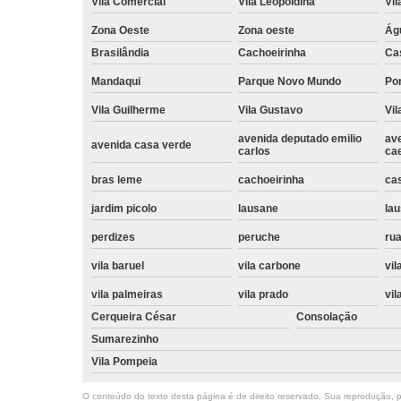
Vila Comercial
Vila Leopoldina
Vil
Zona Oeste
Zona oeste
Ág
Brasilândia
Cachoeirinha
Ca
Mandaqui
Parque Novo Mundo
Po
Vila Guilherme
Vila Gustavo
Vil
avenida deputado emilio
av
avenida casa verde
carlos
ca
bras leme
cachoeirinha
ca
jardim picolo
lausane
lau
perdizes
peruche
rua
vila baruel
vila carbone
vil
vila palmeiras
vila prado
vil
Cerqueira César
Consolação
Sumarezinho
Vila Pompeia
O conteúdo do texto desta página é de direito reservado. Sua reprodução, pa