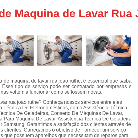
Assistencia Tecnica Ar C
s
 de Maquina de Lavar Rua
e
Assistencia Tecnica Ar C
Assistencia Tecnica Ar 
s
e
Assistencia Tecnica de
s
Assistencia Tecnica de Ar
e
e
Assistencia Tecnica em
Assistencia Tecnica para Ar Condicionado 
de
Assistencia Tecnica de Geladeira Electrolu
a de maquina de lavar rua joao ruthe, é essencial que saiba
 Esse tipo de serviço pode ser contratado por empresas e
Assistencia Tecnica Geladeira
A
de
nas voltem a funcionar como se fossem novas.
Assistencia Tecnica Resfriar Geladeira
s
avar rua joao ruthe? Conheça nossos serviços entre eles
a Técnica De Eletrodomésticos, como Assistência Técnica
Electrolux Geladeira Assistencia Te
de
Técnica De Geladeiras, Conserto De Máquinas De Lavar,
ca Para Maquina De Lavar, Assistencia Tecnica De Geladeira
Geladeira Electrolux Assistencia Tecni
r Samsung. Garantimos a satisfação dos clientes através de
de
s clientes. Carregamos o objetivo de Fornecer um serviço
Assistencia Tecnica de Refrigerador Electrolu
e
ias que possuem aparelhos que necessitam de reparos para
a