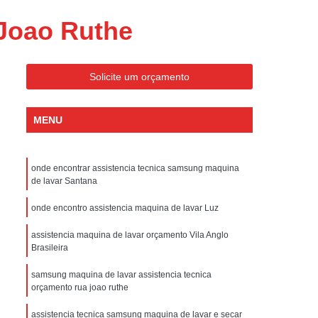
ondicionado Portatil Consul
 Joao Ruthe
ondicionado Portatil Philco
Condicionado Tipo Portatil
Solicite um orçamento
 Ar Condicionado Portatil
 Condicionado Portatil Philco
MENU
 Ar Condicionado Portatil
Portatil
Assistencia Tecnica de Geladeira
onde encontrar assistencia tecnica samsung maquina
x
Assistencia Tecnica Electrolux Geladeira
de lavar Santana
ssistencia Tecnica Geladeira Electrolux
onde encontro assistencia maquina de lavar Luz
Electrolux Assistencia Tecnica Geladeira
assistencia maquina de lavar orçamento Vila Anglo
Brasileira
cnica
Geladeira Assistencia Tecnica
ca
Assistencia Tecnica de Refrigerador
samsung maquina de lavar assistencia tecnica
orçamento rua joao ruthe
x
Assistencia Tecnica Electrolux Refrigerador
assistencia tecnica samsung maquina de lavar e secar