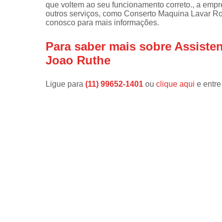
que voltem ao seu funcionamento correto., a em
outros serviços, como Conserto Maquina Lavar R
Instalações 
conosco para mais informações.
lava e sec
Manutençõe
Para saber mais sobre Assiste
de fogão
Joao Ruthe
Manutençõe
em freezer
Ligue para
(11) 99652-1401
ou
clique aqui
e entre