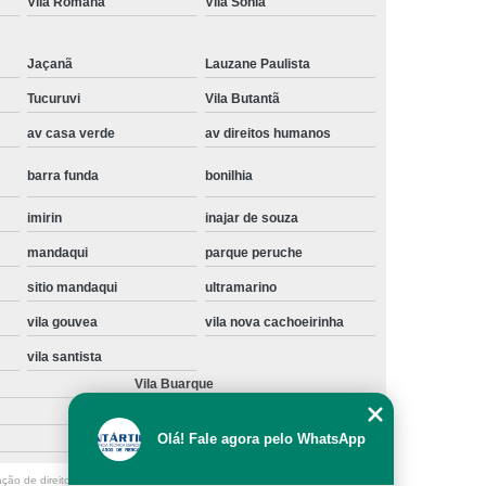
Vila Romana
Vila Sônia
Instalação de Maquina de Lavar Samsung
oupa
Instalação Maquina de Lavar Roupa
Jaçanã
Lauzane Paulista
ng
Instalação Maquina Lavar e Seca
Tucuruvi
Vila Butantã
av casa verde
av direitos humanos
pa
Instalar Maquina de Lavar Samsung
Maquina de Lavar Roupa Instalação
barra funda
bonilhia
 Lavar
Instalação de Lava e Seca
imirin
inajar de souza
Instalação de Maquina Lava e Seca
mandaqui
parque peruche
va e Seca Samsung
Instalação Lava Seca
sitio mandaqui
ultramarino
nstalação Maquina Lava e Seca Samsung
vila gouvea
vila nova cachoeirinha
Seca
Lava e Seca Instalação
vila santista
Vila Buarque
Samsung Instalação Lava e Seca
ogão a Gas
Manutenção de Fogão Cooktop
Olá! Fale agora pelo WhatsApp
olux
Manutenção em Fogão
ação de direito autoral – artigo 184 do Código Penal –
Lei 9610/98 - Lei de