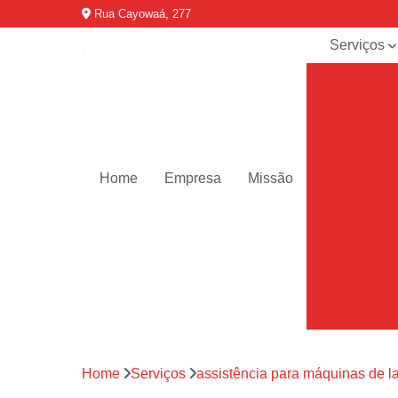
Rua Cayowaá, 277
Serviços
Assistênci
para
máquinas d
lavar
Assistênci
técnica ar
Home
Empresa
Missão
condicionad
portáteis
Assistênci
técnica de
geladeiras
Assistênci
técnica de
refrigerador
Assistênci
Home
Serviços
assistência para máquinas de l
técnica de
secadoras