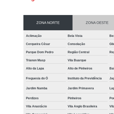
ZONA NORTE
ZONA OESTE
Aclimação
Bela Vista
Be
Cerqueira César
Consolação
Gli
Parque Dom Pedro
Região Central
Re
Trianon Masp
Vila Buarque
Alto da Lapa
Alto de Pinheiros
Bai
Freguesia do Ó
Instituto da Previdência
Ja
Jardim Namba
Jardim Primavera
La
Perdizes
Pinheiros
Po
Vila Anastácio
Vila Anglo Brasileira
Vil