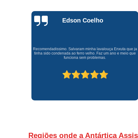
Waldirene
Monteiro
a que ja
Uma empresa á 41 anos no mercado que sempre valoriza o
meio que
cliente ótimo atendimento com garantia de todos o serviços.
Regiões onde a Antártica Assis