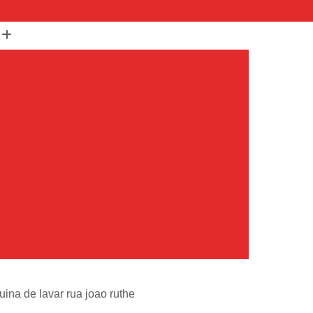
(11) 99652-1401
(11) 3673-1948
r
Assistencia Maquina Lavar
r
Assistencia Tecnica Maquina de Lavar
Maquina de Lavar Samsung
g
Assistencia Tecnica para Maquina de Lavar
Samsung Maquina de Lavar
avar e Secar
Maquina de Lavar Assistencia
Tecnica Maquina de Lavar
avar Assistencia Tecnica
atil Assistencia Tecnica
ondicionado Philco Portatil
ina de lavar rua joao ruthe
Ar Condicionado Portatil