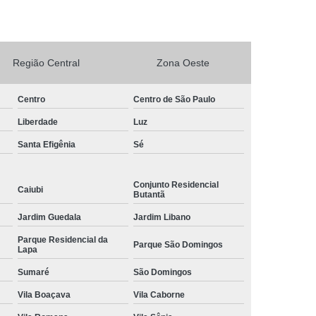
rto Adega Vinho
Conserto de Adega
Conserto de Adega Climatizada
Região Central
Zona Oeste
de Adega Quebrada
Conserto Placa Adega
xpositora
Conserto de Geladeira Expositora
Centro
Centro de São Paulo
as
Conserto de Geladeira Expositora Vertical
Liberdade
Luz
a de Geladeira Expositora
Santa Efigênia
Sé
sitora
Conserto em Geladeira Expositora
Conjunto Residencial
Conserto para Geladeira Expositora
Caiubi
Butantã
de Bar
Brastemp Instalação de Fogão
Jardim Guedala
Jardim Libano
ão de Fogão
Instalação de Fogão a Gas
Parque Residencial da
Parque São Domingos
Lapa
Instalação de Fogão Cooktop
Sumaré
São Domingos
ão de Fogão Gás Encanado
Instalação Fogão
Vila Boaçava
Vila Caborne
Fogão Cooktop
Instalação Fogão de Embutir