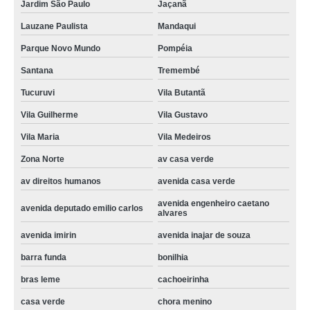
assistencia tecnica para maquina de lavar cotar cachoeirinha
Jardim São Paulo
Jaçanã
onde encontro assistencia tecnica de maquina de lavar vila prado
Lauzane Paulista
Mandaqui
samsung assistencia tecnica maquina de lavar cotar Santa Efigênia
Parque Novo Mundo
Pompéia
assistencia tecnica de maquina de lavar cotar avenida engenheiro caetano
Santana
Tremembé
alvares
Tucuruvi
Vila Butantã
assistencia tecnica maquina de lavar samsung orçamento vila prado
Vila Guilherme
Vila Gustavo
onde encontrar assistencia tecnica maquina de lavar samsung Parque
Residencial da Lapa
Vila Maria
Vila Medeiros
Zona Norte
av casa verde
assistencia maquina de lavar cotar Centro
av direitos humanos
avenida casa verde
samsung assistencia tecnica maquina de lavar orçamento Zona Norte
avenida engenheiro caetano
onde encontrar samsung maquina de lavar assistencia tecnica Vila
avenida deputado emilio carlos
alvares
Anastácio
avenida imirin
avenida inajar de souza
onde encontro samsung assistencia tecnica maquina de lavar Vila
Leopoldina
barra funda
bonilhia
samsung assistencia tecnica maquina de lavar limão
bras leme
cachoeirinha
assistencia tecnica de maquina de lavar orçamento Higienópolis
casa verde
chora menino