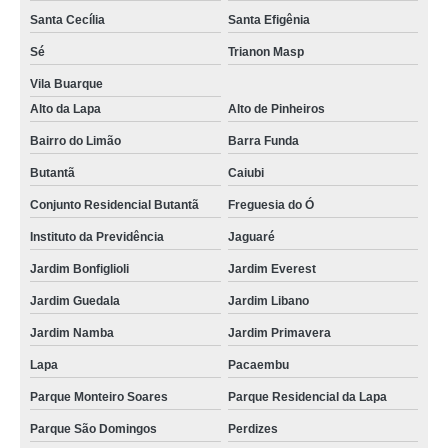
assistencia maquina lavar cotar Vila Comercial
Santa Cecília
Santa Efigênia
assistencia tecnica samsung maquina de lavar e secar cotar Jardim
Primavera
Sé
Trianon Masp
Vila Buarque
assistencia maquina lavar cotar Vila Anastácio
Alto da Lapa
Alto de Pinheiros
onde encontro assistencia tecnica samsung maquina de lavar e secar Vila
Bela Aliança
Bairro do Limão
Barra Funda
onde encontrar assistencia tecnica maquina lavar samsung Conjunto
Butantã
Caiubi
Residencial Butantã
Conjunto Residencial Butantã
Freguesia do Ó
assistencia tecnica para maquina de lavar cotar Barra Funda
Instituto da Previdência
Jaguaré
samsung maquina de lavar assistencia tecnica orçamento Largo do Arouche
Jardim Bonfiglioli
Jardim Everest
assistencia maquina de lavar Parque Monteiro Soares
Jardim Guedala
Jardim Libano
assistencia tecnica maquina lavar samsung Cachoeirinha
Jardim Namba
Jardim Primavera
assistencia tecnica samsung maquina de lavar e secar lausane
Lapa
Pacaembu
onde encontrar assistencia tecnica maquina de lavar vila carbone
Parque Monteiro Soares
Parque Residencial da Lapa
maquina de lavar assistencia vila ester
Parque São Domingos
Perdizes