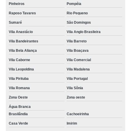
onde encontrar samsung maquina de lavar assistencia tecnica Imirim
Pinheiros
Pompéia
assistencia tecnica para maquina de lavar Higienópolis
Raposo Tavares
Rio Pequeno
assistencia tecnica de maquina de lavar limão
Sumaré
São Domingos
assistencia maquina de lavar Zona Oeste
Vila Anastácio
Vila Anglo Brasileira
Vila Bandeirantes
Vila Barreto
conserto de maquina de lavar assistencia Jardim Bonfiglioli
Vila Bela Aliança
Vila Boaçava
onde encontro assistencia tecnica maquina lavar samsung Vila Pirituba
Vila Caborne
Vila Comercial
onde encontro assistencia maquina lavar avenida imirin
Vila Leopoldina
Vila Madalena
assistencia tecnica maquina de lavar samsung cotar Vila Leopoldina
Vila Pirituba
Vila Portugal
samsung maquina de lavar assistencia tecnica Vila Bandeirantes
Vila Romana
Vila Sônia
assistencia maquina de lavar cotar Pompéia
Zona Oeste
Zona oeste
onde encontro assistencia tecnica maquina de lavar Luz
Água Branca
assistencia tecnica maquina de lavar Jardim Everest
Brasilândia
Cachoeirinha
assistencia tecnica samsung maquina de lavar orçamento Vila Barreto
Casa Verde
Imirim