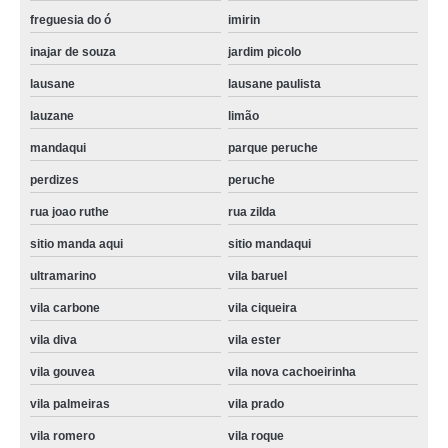
assistencia maquina lavar orçamento Vila Buarque
freguesia do ó
imirin
onde encontrar assistencia maquina lavar Pacaembu
inajar de souza
jardim picolo
assistencia tecnica maquina de lavar samsung Tucuruvi
lausane
lausane paulista
lauzane
limão
assistencia maquina lavar limão
mandaqui
parque peruche
samsung assistencia tecnica maquina de lavar Sumaré
perdizes
peruche
maquina de lavar assistencia orçamento inajar de souza
rua joao ruthe
rua zilda
onde encontrar assistencia tecnica samsung maquina de lavar Santana
sitio manda aqui
sitio mandaqui
onde encontro assistencia maquina de lavar vila ester
ultramarino
vila baruel
assistencia tecnica maquina lavar samsung cotar Vila Butantã
vila carbone
vila ciqueira
assistencia tecnica maquina de lavar cotar Jardim Primavera
vila diva
vila ester
onde encontrar assistencia maquina lavar vila roque
vila gouvea
vila nova cachoeirinha
assistencia maquina lavar orçamento Instituto da Previdência
vila palmeiras
vila prado
assistencia tecnica maquina lavar samsung cotar Pompéia
vila romero
vila roque