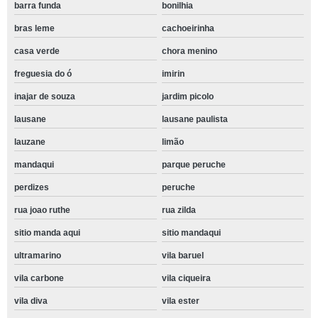
barra funda
bonilhia
bras leme
cachoeirinha
casa verde
chora menino
freguesia do ó
imirin
inajar de souza
jardim picolo
lausane
lausane paulista
lauzane
limão
mandaqui
parque peruche
perdizes
peruche
rua joao ruthe
rua zilda
sitio manda aqui
sitio mandaqui
ultramarino
vila baruel
vila carbone
vila ciqueira
vila diva
vila ester