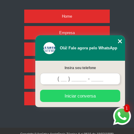
Home
Empresa
Olá! Fale agora pelo WhatsApp
Missão
Serviços
Insira seu telefone
Contato
Iniciar conversa
Mapa do site
1
Copyright © Antártica Assistência Técnica (Lei 9610 de 19/02/1998)