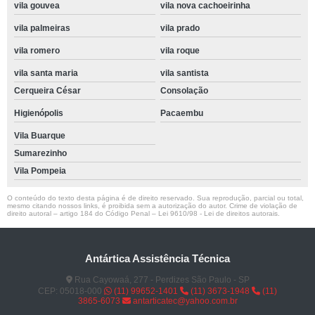
vila gouvea
vila nova cachoeirinha
vila palmeiras
vila prado
vila romero
vila roque
vila santa maria
vila santista
Cerqueira César
Consolação
Higienópolis
Pacaembu
Vila Buarque
Sumarezinho
Vila Pompeia
O conteúdo do texto desta página é de direito reservado. Sua reprodução, parcial ou total,
mesmo citando nossos links, é proibida sem a autorização do autor. Crime de violação de
direito autoral – artigo 184 do Código Penal –
Lei 9610/98 - Lei de direitos autorais
.
Antártica Assistência Técnica
Rua Cayowaá, 277 - Perdizes São Paulo - SP
CEP: 05018-000
(11) 99652-1401
(11) 3673-1948
(11)
3865-6073
antarticatec@yahoo.com.br