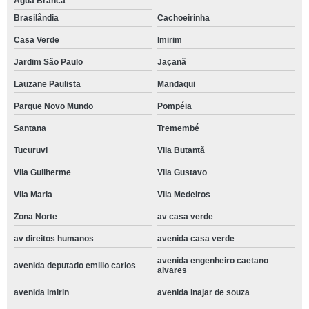
Água Branca
Brasilândia
Cachoeirinha
Casa Verde
Imirim
Jardim São Paulo
Jaçanã
Lauzane Paulista
Mandaqui
Parque Novo Mundo
Pompéia
Santana
Tremembé
Tucuruvi
Vila Butantã
Vila Guilherme
Vila Gustavo
Vila Maria
Vila Medeiros
Zona Norte
av casa verde
av direitos humanos
avenida casa verde
avenida engenheiro caetano
avenida deputado emilio carlos
alvares
avenida imirin
avenida inajar de souza