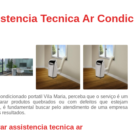
Assistencia Tecnica Ar C
s
e
Assistencia Tecnica Ar C
tencia Tecnica Ar Condici
Assistencia Tecnica Ar 
s
e
Assistencia Tecnica de
s
Assistencia Tecnica de Ar
e
e
Assistencia Tecnica em
Assistencia Tecnica para Ar Condicionado 
de
Assistencia Tecnica de Geladeira Electrolu
Assistencia Tecnica Geladeira
A
de
Assistencia Tecnica Resfriar Geladeira
ondicionado portatil Vila Maria, perceba que o serviço é um
s
arar produtos quebrados ou com defeitos que estejam
Electrolux Geladeira Assistencia Te
de
, é fundamental buscar pelo atendimento de uma empresa
 resultados.
Geladeira Electrolux Assistencia Tecni
de
r assistencia tecnica ar
Assistencia Tecnica de Refrigerador Electrolu
e
a