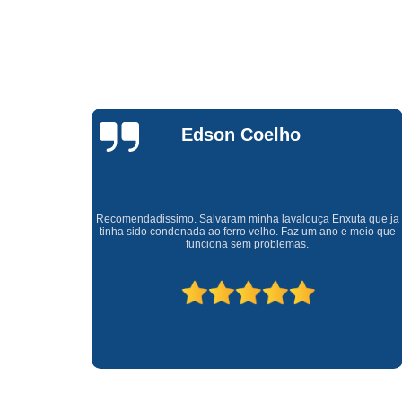
Waldirene
Monteiro
a que ja
Uma empresa á 41 anos no mercado que sempre valoriza o
meio que
cliente ótimo atendimento com garantia de todos o serviços.