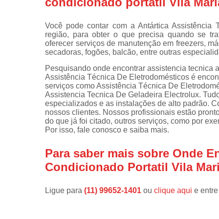
condicionado portatil Vila Mari
Instalações 
lava e sec
Você pode contar com a Antártica Assistência
região, para obter o que precisa quando se tr
Manutençõe
oferecer serviços de manutenção em freezers, máq
de fogão
secadoras, fogões, balcão, entre outras especiali
Manutençõe
Pesquisando onde encontrar assistencia tecnica ar
em freezer
Assistência Técnica De Eletrodomésticos é encon
serviços como Assistência Técnica De Eletrodom
Assistencia Tecnica De Geladeira Electrolux. Tudo
especializados e as instalações de alto padrão.
nossos clientes. Nossos profissionais estão pron
do que já foi citado, outros serviços, como por e
Por isso, fale conosco e saiba mais.
Para saber mais sobre Onde En
Condicionado Portatil Vila Mar
Ligue para
(11) 99652-1401
ou
clique aqui
e entre