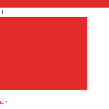
(11) 99652-1401
(11) 3673-1948
r
Assistencia Maquina Lavar
r
Assistencia Tecnica Maquina de Lavar
Maquina de Lavar Samsung
g
Assistencia Tecnica para Maquina de Lavar
Samsung Maquina de Lavar
avar e Secar
Maquina de Lavar Assistencia
Tecnica Maquina de Lavar
avar Assistencia Tecnica
atil Assistencia Tecnica
ondicionado Philco Portatil
sul
Ar Condicionado Portatil