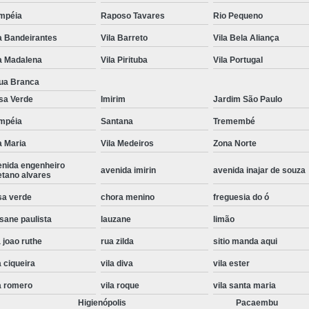
Instalação de Maquina de Lavar Roupa
mpéia
Raposo Tavares
Rio Pequeno
a Bandeirantes
Vila Barreto
Vila Bela Aliança
Instalação Eletrica Maquina de Lavar R
a Madalena
Vila Pirituba
Vila Portugal
Instalação Maquina de Lavar Samsu
ua Branca
Instalação para Maquina de Lavar Rou
sa Verde
Imirim
Jardim São Paulo
Instalar Maquina Lavar Roupa
mpéia
Santana
Tremembé
Samsung Instalação Maquina de
a Maria
Vila Medeiros
Zona Norte
Instalação de Lava e Seca Samsung
enida engenheiro
avenida imirin
avenida inajar de souza
etano alvares
Instalação Lava e Seca
Instalação La
sa verde
chora menino
freguesia do ó
Instalação Maquina Lava e Seca
I
sane paulista
lauzane
limão
Instalação Samsung Lava e 
 joao ruthe
rua zilda
sitio manda aqui
Lava e Seca Samsung Instalação
a ciqueira
vila diva
vila ester
Manutenção de Fogão
Manutenção de F
a romero
vila roque
vila santa maria
Manutenção de Fogão Electr
Higienópolis
Pacaembu