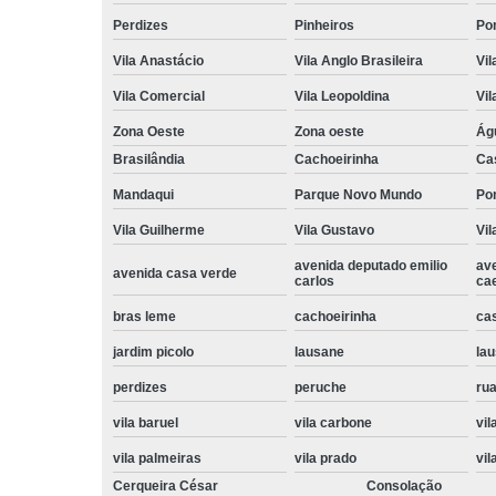
Perdizes
Pinheiros
Po
Vila Anastácio
Vila Anglo Brasileira
Vil
Vila Comercial
Vila Leopoldina
Vil
Zona Oeste
Zona oeste
Ág
Brasilândia
Cachoeirinha
Ca
Mandaqui
Parque Novo Mundo
Po
Vila Guilherme
Vila Gustavo
Vil
avenida deputado emilio
av
avenida casa verde
carlos
ca
bras leme
cachoeirinha
ca
jardim picolo
lausane
lau
perdizes
peruche
rua
vila baruel
vila carbone
vil
vila palmeiras
vila prado
vil
Cerqueira César
Consolação