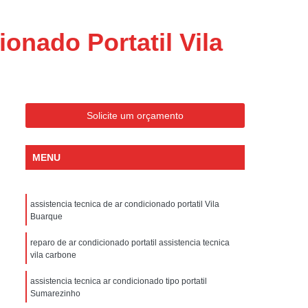
ondicionado Portatil Consul
ondicionado Portatil Philco
onado Portatil Vila
Condicionado Tipo Portatil
 Ar Condicionado Portatil
 Condicionado Portatil Philco
Solicite um orçamento
 Ar Condicionado Portatil
Portatil
Assistencia Tecnica de Geladeira
MENU
x
Assistencia Tecnica Electrolux Geladeira
ssistencia Tecnica Geladeira Electrolux
assistencia tecnica de ar condicionado portatil Vila
Buarque
Electrolux Assistencia Tecnica Geladeira
cnica
Geladeira Assistencia Tecnica
reparo de ar condicionado portatil assistencia tecnica
vila carbone
ca
Assistencia Tecnica de Refrigerador
assistencia tecnica ar condicionado tipo portatil
x
Assistencia Tecnica Electrolux Refrigerador
Sumarezinho