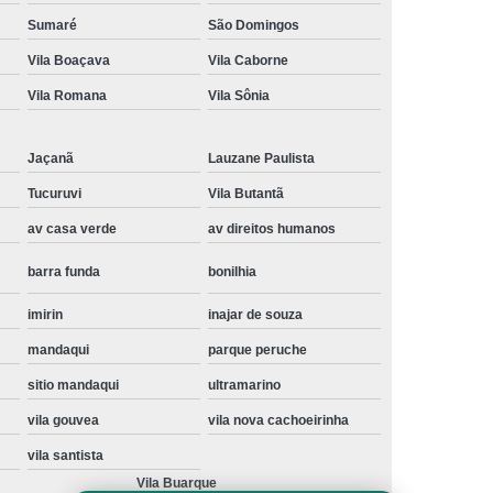
Instalação de Maquina de Lavar Samsung
Sumaré
São Domingos
Vila Boaçava
Vila Caborne
oupa
Instalação Maquina de Lavar Roupa
Vila Romana
Vila Sônia
ng
Instalação Maquina Lavar e Seca
pa
Instalar Maquina de Lavar Samsung
Jaçanã
Lauzane Paulista
Maquina de Lavar Roupa Instalação
Tucuruvi
Vila Butantã
 Lavar
Instalação de Lava e Seca
av casa verde
av direitos humanos
Instalação de Maquina Lava e Seca
barra funda
bonilhia
va e Seca Samsung
Instalação Lava Seca
imirin
inajar de souza
nstalação Maquina Lava e Seca Samsung
mandaqui
parque peruche
Seca
Lava e Seca Instalação
sitio mandaqui
ultramarino
Samsung Instalação Lava e Seca
vila gouvea
vila nova cachoeirinha
ogão a Gas
Manutenção de Fogão Cooktop
vila santista
olux
Manutenção em Fogão
Vila Buarque