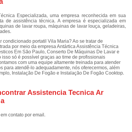
a
Assistencia Tecnica Refrigerador
As
de
Assistencia Tecnica R
a
 Técnica Especializada, uma empresa reconhecida em sua
ata de assistência técnica. A empresa é especializada em
Assistencia Tecnica Refrigerador Electrolux
s
uinas de lavar roupa, máquinas de lavar louça, geladeiras,
dades.
Refrigerador Assistencia Tecnica
R
s
 condicionado portatil Vila Maria? Ao se tratar de
Assistencia Tecnica Lavadora Secadora Sa
trada por meio da empresa Antártica Assistência Técnica
ésticos Em São Paulo, Conserto De Máquinas De Lavar e
Assistencia Tecnica Maquina Secadora d
 isso só é possível graças ao time de profissionais
 Contamos com uma equipe altamente treinada para atender
Assistencia Tecnica Sa
tos para atendê-lo adequadamente, nós oferecermos, além
Assistencia Tecnica Samsung Seca
xemplo, Instalação De Fogão e Instalação De Fogão Cooktop.
Assistencia Tecnica Secadora a Gas
contrar Assistencia Tecnica Ar
Assistencia Tecnica Secadora Enxuta
ia
Assistancia Tecnica para Fogão Co
Assistencia Tecnica de Fogão Br
 em contato por email.
Assistencia Tecnica Fogao a Gas