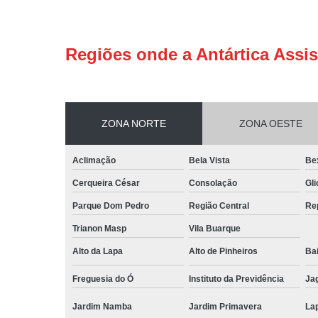
Regiões onde a Antártica Assis
ZONA NORTE
ZONA OESTE
Aclimação
Bela Vista
Be
Cerqueira César
Consolação
Gli
Parque Dom Pedro
Região Central
Re
Trianon Masp
Vila Buarque
Alto da Lapa
Alto de Pinheiros
Bai
Freguesia do Ó
Instituto da Previdência
Ja
Jardim Namba
Jardim Primavera
La