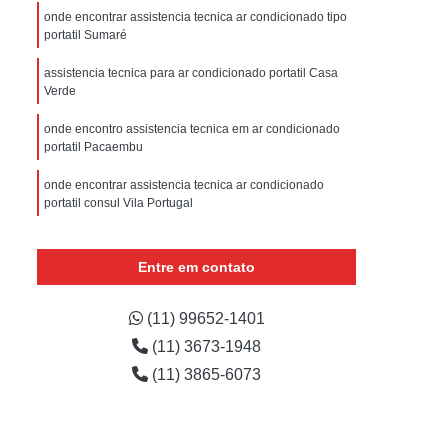
sistencia Tecnica Refrigerador com Defeito
onde encontrar assistencia tecnica ar condicionado tipo
portatil Sumaré
efrigerador com Problema
assistencia tecnica para ar condicionado portatil Casa
Assistencia Tecnica Refrigerador Não Liga
Verde
efrigerador Electrolux Assistencia Tecnica
onde encontro assistencia tecnica em ar condicionado
msung
Assistencia Tecnica Maquina Secadora
portatil Pacaembu
e Roupa
Assistencia Tecnica para Secadora
onde encontrar assistencia tecnica ar condicionado
portatil consul Vila Portugal
msung Lavadora e Secadora
onde encontrar assistencia tecnica ar condicionado tipo
dora
Assistencia Tecnica Secadora
portatil Raposo Tavares
Entre em contato
Assistencia Tecnica Secadora de Roupa
onde encontro assistencia tecnica ar condicionado tipo
Assistencia Tecnica Secadora Samsung
portatil Vila Portugal
(11) 99652-1401
(11) 3673-1948
oktop
Assistencia Tecnica de Fogão
onde encontro assistencia tecnica ar condicionado
portatil avenida inajar de souza
(11) 3865-6073
astemp
Assistencia Tecnica Fogão
Assistencia Tecnica Fogão Brastemp