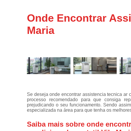
Assistência
técnicas d
Onde Encontrar Assis
fogão
Maria
Assistência
técnicas d
microonda
Conserto d
máquinas d
lavar
Consertos 
adega
Consertos 
geladeiras
Se deseja onde encontrar assistencia tecnica ar c
expositora
processo recomendado para que consiga rep
Instalação 
prejudicando o seu funcionamento. Sendo assim
fogões
especializada na área para que tenha os melhores
Instalação 
Saiba mais sobre onde encontra
máquinas d
lavar roup