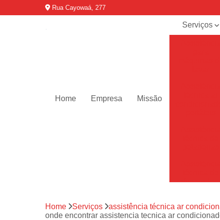
Rua Cayowaá, 277
Serviços
Assistênci
para
máquinas d
lavar
Assistênci
técnica ar
Home
Empresa
Missão
condicionad
portáteis
Assistênci
técnica de
geladeiras
Assistênci
técnica de
refrigerador
Assistênci
Home
Serviços
assistência técnica ar condicion
técnica de
onde encontrar assistencia tecnica ar condicionado
secadoras