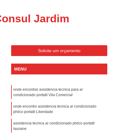
ondicionado Portatil Consul
ondicionado Portatil Philco
Consul Jardim
Condicionado Tipo Portatil
 Ar Condicionado Portatil
 Condicionado Portatil Philco
Solicite um orçamento
 Ar Condicionado Portatil
Portatil
Assistencia Tecnica de Geladeira
MENU
x
Assistencia Tecnica Electrolux Geladeira
ssistencia Tecnica Geladeira Electrolux
onde encontrar assistencia tecnica para ar
condicionado portatil Vila Comercial
Electrolux Assistencia Tecnica Geladeira
cnica
Geladeira Assistencia Tecnica
onde encontro assistencia tecnica ar condicionado
philco portatil Liberdade
ca
Assistencia Tecnica de Refrigerador
assistencia tecnica ar condicionado philco portatil
x
Assistencia Tecnica Electrolux Refrigerador
lausane