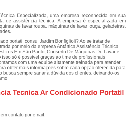
Assistencia Tecnica Refrigerador
As
de
Assistencia Tecnica R
a
 Técnica Especializada, uma empresa reconhecida em sua
ata de assistência técnica. A empresa é especializada em
Assistencia Tecnica Refrigerador Electrolux
s
uinas de lavar roupa, máquinas de lavar louça, geladeiras,
dades.
Refrigerador Assistencia Tecnica
R
s
do portatil consul Jardim Bonfiglioli? Ao se tratar de
Assistencia Tecnica Lavadora Secadora Sa
trada por meio da empresa Antártica Assistência Técnica
ésticos Em São Paulo, Conserto De Máquinas De Lavar e
Assistencia Tecnica Maquina Secadora d
 isso só é possível graças ao time de profissionais
 Contamos com uma equipe altamente treinada para atender
Assistencia Tecnica Sa
para obter mais informações sobre cada opção oferecida para
Assistencia Tecnica Samsung Seca
o busca sempre sanar a dúvida dos clientes, deixando-os
amo.
Assistencia Tecnica Secadora a Gas
cia Tecnica Ar Condicionado Portatil
Assistencia Tecnica Secadora Enxuta
Assistancia Tecnica para Fogão Co
Assistencia Tecnica de Fogão Br
 em contato por email.
Assistencia Tecnica Fogao a Gas