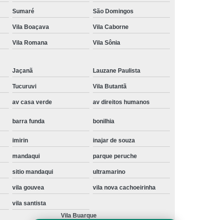
Instalação de Maquina de Lavar Samsung
Sumaré
São Domingos
Vila Boaçava
Vila Caborne
oupa
Instalação Maquina de Lavar Roupa
Vila Romana
Vila Sônia
ng
Instalação Maquina Lavar e Seca
pa
Instalar Maquina de Lavar Samsung
Jaçanã
Lauzane Paulista
Maquina de Lavar Roupa Instalação
Tucuruvi
Vila Butantã
 Lavar
Instalação de Lava e Seca
av casa verde
av direitos humanos
Instalação de Maquina Lava e Seca
barra funda
bonilhia
va e Seca Samsung
Instalação Lava Seca
imirin
inajar de souza
nstalação Maquina Lava e Seca Samsung
mandaqui
parque peruche
Seca
Lava e Seca Instalação
sitio mandaqui
ultramarino
Samsung Instalação Lava e Seca
vila gouvea
vila nova cachoeirinha
ogão a Gas
Manutenção de Fogão Cooktop
vila santista
olux
Manutenção em Fogão
Vila Buarque