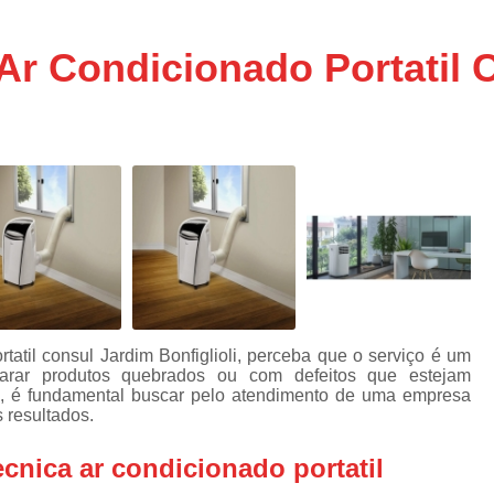
Assistencia Tecnica Ar C
s
e
Assistencia Tecnica Ar C
 Ar Condicionado Portatil 
Assistencia Tecnica Ar 
s
e
Assistencia Tecnica de
s
Assistencia Tecnica de Ar
e
e
Assistencia Tecnica em
Assistencia Tecnica para Ar Condicionado 
de
Assistencia Tecnica de Geladeira Electrolu
Assistencia Tecnica Geladeira
A
de
Assistencia Tecnica Resfriar Geladeira
tatil consul Jardim Bonfiglioli, perceba que o serviço é um
s
arar produtos quebrados ou com defeitos que estejam
Electrolux Geladeira Assistencia Te
de
, é fundamental buscar pelo atendimento de uma empresa
 resultados.
Geladeira Electrolux Assistencia Tecni
de
ecnica ar condicionado portatil
Assistencia Tecnica de Refrigerador Electrolu
e
a