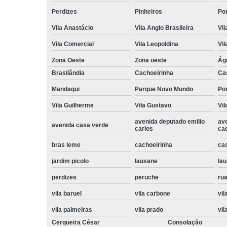
Perdizes
Pinheiros
Po
Vila Anastácio
Vila Anglo Brasileira
Vil
Vila Comercial
Vila Leopoldina
Vil
Zona Oeste
Zona oeste
Ág
Brasilândia
Cachoeirinha
Ca
Mandaqui
Parque Novo Mundo
Po
Vila Guilherme
Vila Gustavo
Vil
avenida deputado emilio
av
avenida casa verde
carlos
ca
bras leme
cachoeirinha
ca
jardim picolo
lausane
lau
perdizes
peruche
rua
vila baruel
vila carbone
vil
vila palmeiras
vila prado
vil
Cerqueira César
Consolação