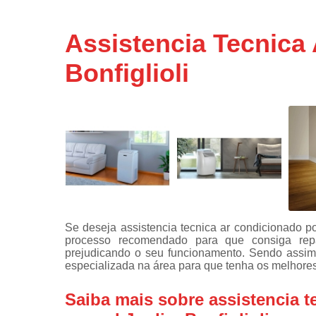
Assistência
técnicas d
Assistencia Tecnica
fogão
Bonfiglioli
Assistência
técnicas d
microonda
Conserto d
máquinas d
lavar
Consertos 
adega
Consertos 
geladeiras
Se deseja assistencia tecnica ar condicionado por
expositora
processo recomendado para que consiga rep
Instalação 
prejudicando o seu funcionamento. Sendo assim
fogões
especializada na área para que tenha os melhores
Instalação 
Saiba mais sobre assistencia t
máquinas d
lavar roup