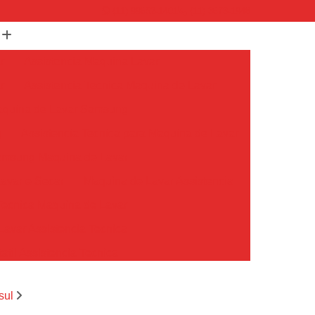
(11) 99652-1401
(11) 3673-1948
r
Assistencia Maquina Lavar
r
Assistencia Tecnica Maquina de Lavar
Maquina de Lavar Samsung
g
Assistencia Tecnica para Maquina de Lavar
Samsung Maquina de Lavar
avar e Secar
Maquina de Lavar Assistencia
Tecnica Maquina de Lavar
avar Assistencia Tecnica
atil Assistencia Tecnica
ondicionado Philco Portatil
sul
Ar Condicionado Portatil