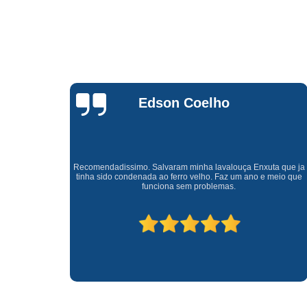
Waldirene
Monteiro
a que ja
Uma empresa á 41 anos no mercado que sempre valoriza o
meio que
cliente ótimo atendimento com garantia de todos o serviços.