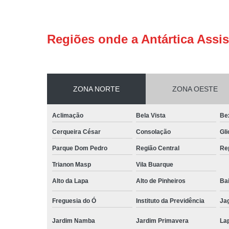
Regiões onde a Antártica Assis
ZONA NORTE
ZONA OESTE
Aclimação
Bela Vista
Be
Cerqueira César
Consolação
Gli
Parque Dom Pedro
Região Central
Re
Trianon Masp
Vila Buarque
Alto da Lapa
Alto de Pinheiros
Bai
Freguesia do Ó
Instituto da Previdência
Ja
Jardim Namba
Jardim Primavera
La