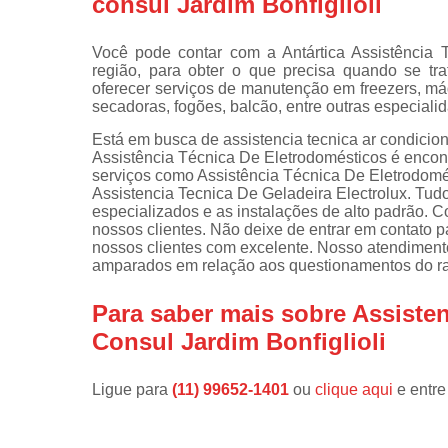
consul Jardim Bonfiglioli
Instalações 
lava e sec
Você pode contar com a Antártica Assistência
região, para obter o que precisa quando se tr
Manutençõe
oferecer serviços de manutenção em freezers, máq
de fogão
secadoras, fogões, balcão, entre outras especiali
Manutençõe
Está em busca de assistencia tecnica ar condiciona
em freezer
Assistência Técnica De Eletrodomésticos é encon
serviços como Assistência Técnica De Eletrodom
Assistencia Tecnica De Geladeira Electrolux. Tudo
especializados e as instalações de alto padrão.
nossos clientes. Não deixe de entrar em contato 
nossos clientes com excelente. Nosso atendiment
amparados em relação aos questionamentos do r
Para saber mais sobre Assisten
Consul Jardim Bonfiglioli
Ligue para
(11) 99652-1401
ou
clique aqui
e entre