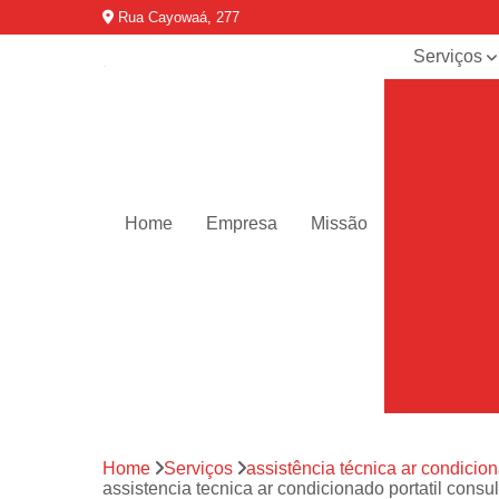
Rua Cayowaá, 277
Serviços
Assistênci
para
máquinas d
lavar
Assistênci
técnica ar
Home
Empresa
Missão
condicionad
portáteis
Assistênci
técnica de
geladeiras
Assistênci
técnica de
refrigerador
Assistênci
Home
Serviços
assistência técnica ar condicion
técnica de
assistencia tecnica ar condicionado portatil consul
secadoras