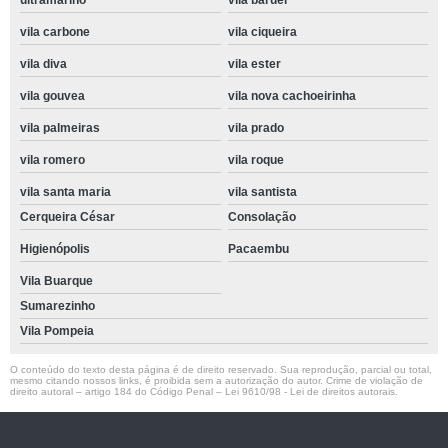
ultramarino
vila baruel
vila carbone
vila ciqueira
vila diva
vila ester
vila gouvea
vila nova cachoeirinha
vila palmeiras
vila prado
vila romero
vila roque
vila santa maria
vila santista
Cerqueira César
Consolação
Higienópolis
Pacaembu
Vila Buarque
Sumarezinho
Vila Pompeia
O conteúdo do texto desta página é de direito reservado. Sua reprodução, parcial ou total,
mesmo citando nossos links, é proibida sem a autorização do autor. Crime de violação de
direito autoral – artigo 184 do Código Penal –
Lei 9610/98 - Lei de direitos autorais
.