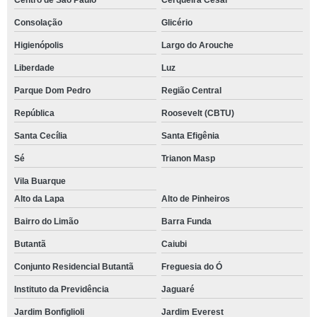
Centro de São Paulo
Cerqueira César
Consolação
Glicério
Higienópolis
Largo do Arouche
Liberdade
Luz
Parque Dom Pedro
Região Central
República
Roosevelt (CBTU)
Santa Cecília
Santa Efigênia
Sé
Trianon Masp
Vila Buarque
Alto da Lapa
Alto de Pinheiros
Bairro do Limão
Barra Funda
Butantã
Caiubi
Conjunto Residencial Butantã
Freguesia do Ó
Instituto da Previdência
Jaguaré
Jardim Bonfiglioli
Jardim Everest