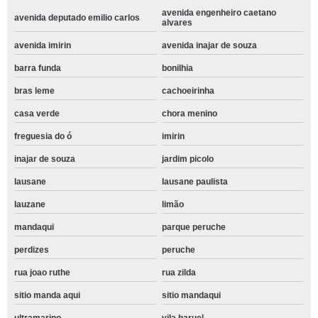
avenida engenheiro caetano
avenida deputado emilio carlos
alvares
avenida imirin
avenida inajar de souza
barra funda
bonilhia
bras leme
cachoeirinha
casa verde
chora menino
freguesia do ó
imirin
inajar de souza
jardim picolo
lausane
lausane paulista
lauzane
limão
mandaqui
parque peruche
perdizes
peruche
rua joao ruthe
rua zilda
sitio manda aqui
sitio mandaqui