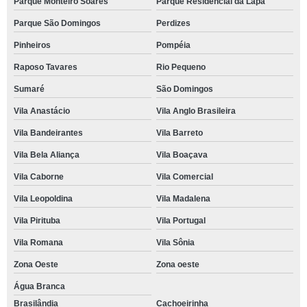
Parque Monteiro Soares
Parque Residencial da Lapa
Parque São Domingos
Perdizes
Pinheiros
Pompéia
Raposo Tavares
Rio Pequeno
Sumaré
São Domingos
Vila Anastácio
Vila Anglo Brasileira
Vila Bandeirantes
Vila Barreto
Vila Bela Aliança
Vila Boaçava
Vila Caborne
Vila Comercial
Vila Leopoldina
Vila Madalena
Vila Pirituba
Vila Portugal
Vila Romana
Vila Sônia
Zona Oeste
Zona oeste
Água Branca
Brasilândia
Cachoeirinha