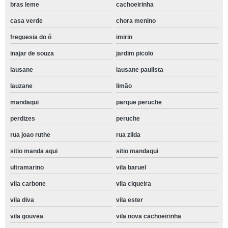
bras leme
cachoeirinha
casa verde
chora menino
freguesia do ó
imirin
inajar de souza
jardim picolo
lausane
lausane paulista
lauzane
limão
mandaqui
parque peruche
perdizes
peruche
rua joao ruthe
rua zilda
sitio manda aqui
sitio mandaqui
ultramarino
vila baruel
vila carbone
vila ciqueira
vila diva
vila ester
vila gouvea
vila nova cachoeirinha