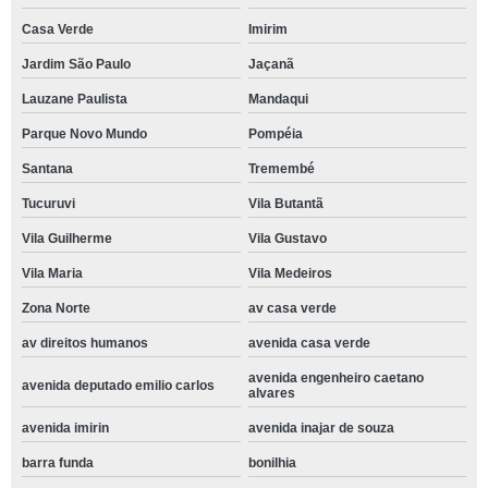
Casa Verde
Imirim
Jardim São Paulo
Jaçanã
Lauzane Paulista
Mandaqui
Parque Novo Mundo
Pompéia
Santana
Tremembé
Tucuruvi
Vila Butantã
Vila Guilherme
Vila Gustavo
Vila Maria
Vila Medeiros
Zona Norte
av casa verde
av direitos humanos
avenida casa verde
avenida engenheiro caetano
avenida deputado emilio carlos
alvares
avenida imirin
avenida inajar de souza
barra funda
bonilhia