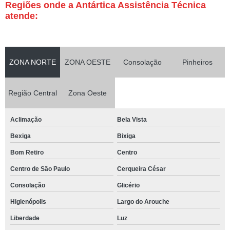
Regiões onde a Antártica Assistência Técnica
atende:
ZONA NORTE
ZONA OESTE
Consolação
Pinheiros
Região Central
Zona Oeste
Aclimação
Bela Vista
Bexiga
Bixiga
Bom Retiro
Centro
Centro de São Paulo
Cerqueira César
Consolação
Glicério
Higienópolis
Largo do Arouche
Liberdade
Luz