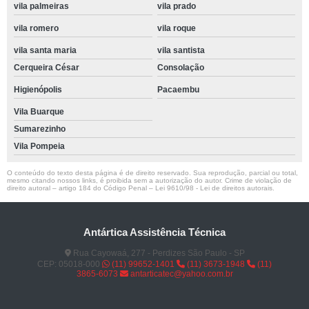
vila palmeiras
vila prado
vila romero
vila roque
vila santa maria
vila santista
Cerqueira César
Consolação
Higienópolis
Pacaembu
Vila Buarque
Sumarezinho
Vila Pompeia
O conteúdo do texto desta página é de direito reservado. Sua reprodução, parcial ou total,
mesmo citando nossos links, é proibida sem a autorização do autor. Crime de violação de
direito autoral – artigo 184 do Código Penal –
Lei 9610/98 - Lei de direitos autorais
.
Antártica Assistência Técnica
Rua Cayowaá, 277 - Perdizes São Paulo - SP
CEP: 05018-000
(11) 99652-1401
(11) 3673-1948
(11)
3865-6073
antarticatec@yahoo.com.br