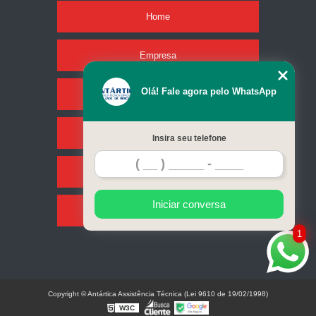
Home
Empresa
Olá! Fale agora pelo WhatsApp
Missão
Serviços
Insira seu telefone
Contato
Iniciar conversa
Mapa do site
1
Copyright © Antártica Assistência Técnica (Lei 9610 de 19/02/1998)
W3C