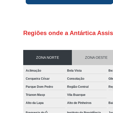
Regiões onde a Antártica Assis
ZONA NORTE
ZONA OESTE
Aclimação
Bela Vista
Be
Cerqueira César
Consolação
Gli
Parque Dom Pedro
Região Central
Re
Trianon Masp
Vila Buarque
Alto da Lapa
Alto de Pinheiros
Bai
Freguesia do Ó
Instituto da Previdência
Ja