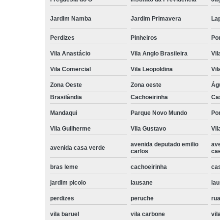
Jardim Namba
Jardim Primavera
La
Perdizes
Pinheiros
Po
Vila Anastácio
Vila Anglo Brasileira
Vil
Vila Comercial
Vila Leopoldina
Vil
Zona Oeste
Zona oeste
Ág
Brasilândia
Cachoeirinha
Ca
Mandaqui
Parque Novo Mundo
Po
Vila Guilherme
Vila Gustavo
Vil
avenida deputado emilio
av
avenida casa verde
carlos
ca
bras leme
cachoeirinha
ca
jardim picolo
lausane
lau
perdizes
peruche
rua
vila baruel
vila carbone
vil