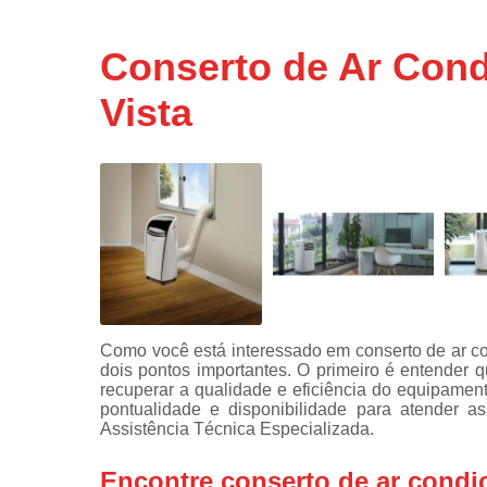
Assistência
técnicas d
Conserto de Ar Condi
fogão
Vista
Assistência
técnicas d
microonda
Conserto d
máquinas d
lavar
Consertos 
adega
Consertos 
geladeiras
Como você está interessado em conserto de ar con
expositora
dois pontos importantes. O primeiro é entender 
Instalação 
recuperar a qualidade e eficiência do equipamen
fogões
pontualidade e disponibilidade para atender a
Assistência Técnica Especializada.
Instalação 
máquinas d
Encontre conserto de ar condic
lavar roup