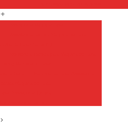
(11) 99652-1401
(11) 3673-1948
r
Assistencia Maquina Lavar
r
Assistencia Tecnica Maquina de Lavar
Maquina de Lavar Samsung
g
Assistencia Tecnica para Maquina de Lavar
Samsung Maquina de Lavar
avar e Secar
Maquina de Lavar Assistencia
Tecnica Maquina de Lavar
avar Assistencia Tecnica
atil Assistencia Tecnica
ondicionado Philco Portatil
Ar Condicionado Portatil