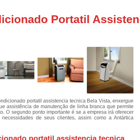
Assistencia Tecnica Ar C
s
e
Assistencia Tecnica Ar C
cionado Portatil Assisten
Assistencia Tecnica Ar 
s
e
Assistencia Tecnica de
s
Assistencia Tecnica de Ar
e
e
Assistencia Tecnica em
Assistencia Tecnica para Ar Condicionado 
de
Assistencia Tecnica de Geladeira Electrolu
Assistencia Tecnica Geladeira
A
de
Assistencia Tecnica Resfriar Geladeira
dicionado portatil assistencia tecnica Bela Vista, enxergue
s
que assistência de manutenção de linha branca que permite
Electrolux Geladeira Assistencia Te
de
to. O segundo ponto importante é se a empresa irá oferecer
s necessidades de seus clientes, assim como a Antártica
Geladeira Electrolux Assistencia Tecni
de
Assistencia Tecnica de Refrigerador Electrolu
e
ionado portatil assistencia tecnica
a