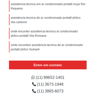
sistencia Tecnica Refrigerador com Defeito
assistencia tecnica em ar condicionado portatil orçar Rio
Pequeno
efrigerador com Problema
assistencia tecnica de ar condicionado portatil philco
Assistencia Tecnica Refrigerador Não Liga
vila carbone
efrigerador Electrolux Assistencia Tecnica
onde encontro assistencia tecnica ar condicionado
msung
Assistencia Tecnica Maquina Secadora
philco portatil Vila Romana
e Roupa
Assistencia Tecnica para Secadora
onde encontrar assistencia tecnica de ar condicionado
portatil philco Sumaré
msung Lavadora e Secadora
onde encontro assistencia tecnica em ar condicionado
dora
Assistencia Tecnica Secadora
portatil vila santista
Entre em contato
Assistencia Tecnica Secadora de Roupa
onde encontrar assistencia tecnica ar condicionado
Assistencia Tecnica Secadora Samsung
portatil Vila Guilherme
(11) 99652-1401
(11) 3673-1948
oktop
Assistencia Tecnica de Fogão
assistencia tecnica de ar condicionado portatil casa
verde
(11) 3865-6073
astemp
Assistencia Tecnica Fogão
Assistencia Tecnica Fogão Brastemp