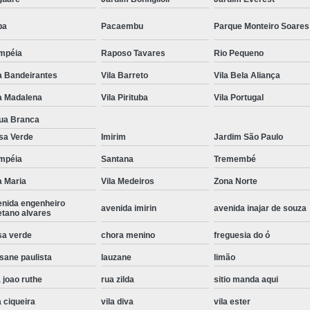
Instalação de Maquina de Lavar Roupa
pa
Pacaembu
Parque Monteiro Soares
Instalação Eletrica Maquina de Lavar R
mpéia
Raposo Tavares
Rio Pequeno
Instalação Maquina de Lavar Samsu
a Bandeirantes
Vila Barreto
Vila Bela Aliança
Instalação para Maquina de Lavar Rou
a Madalena
Vila Pirituba
Vila Portugal
Instalar Maquina Lavar Roupa
ua Branca
Samsung Instalação Maquina de
sa Verde
Imirim
Jardim São Paulo
Instalação de Lava e Seca Samsung
mpéia
Santana
Tremembé
Instalação Lava e Seca
Instalação La
a Maria
Vila Medeiros
Zona Norte
enida engenheiro
Instalação Maquina Lava e Seca
I
avenida imirin
avenida inajar de souza
etano alvares
Instalação Samsung Lava e 
sa verde
chora menino
freguesia do ó
Lava e Seca Samsung Instalação
sane paulista
lauzane
limão
Manutenção de Fogão
Manutenção de F
 joao ruthe
rua zilda
sitio manda aqui
Manutenção de Fogão Electr
a ciqueira
vila diva
vila ester