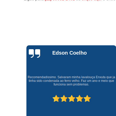
Waldirene
Monteiro
a que ja
Uma empresa á 41 anos no mercado que sempre valoriza o
meio que
cliente ótimo atendimento com garantia de todos o serviços.