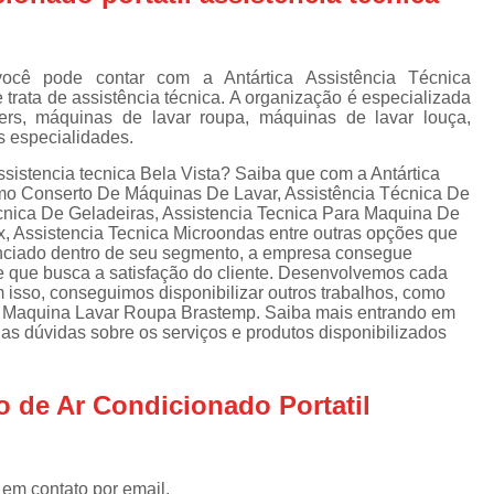
Assistencia Tecnica Refrigerador
As
de
Assistencia Tecnica R
a
cê pode contar com a Antártica Assistência Técnica
Assistencia Tecnica Refrigerador Electrolux
s
trata de assistência técnica. A organização é especializada
rs, máquinas de lavar roupa, máquinas de lavar louça,
Refrigerador Assistencia Tecnica
R
s especialidades.
s
Assistencia Tecnica Lavadora Secadora Sa
ssistencia tecnica Bela Vista? Saiba que com a Antártica
omo Conserto De Máquinas De Lavar, Assistência Técnica De
Assistencia Tecnica Maquina Secadora d
cnica De Geladeiras, Assistencia Tecnica Para Maquina De
ux, Assistencia Tecnica Microondas entre outras opções que
Assistencia Tecnica Sa
enciado dentro de seu segmento, a empresa consegue
Assistencia Tecnica Samsung Seca
 que busca a satisfação do cliente. Desenvolvemos cada
m isso, conseguimos disponibilizar outros trabalhos, como
Assistencia Tecnica Secadora a Gas
 Maquina Lavar Roupa Brastemp. Saiba mais entrando em
s dúvidas sobre os serviços e produtos disponibilizados
Assistencia Tecnica Secadora Enxuta
Assistancia Tecnica para Fogão Co
o de Ar Condicionado Portatil
Assistencia Tecnica de Fogão Br
Assistencia Tecnica Fogao a Gas
 em contato por email.