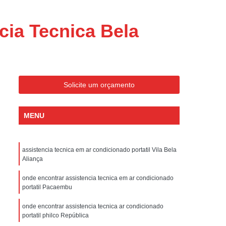
ondicionado Portatil Consul
ondicionado Portatil Philco
cia Tecnica Bela
Condicionado Tipo Portatil
 Ar Condicionado Portatil
 Condicionado Portatil Philco
Solicite um orçamento
 Ar Condicionado Portatil
Portatil
Assistencia Tecnica de Geladeira
MENU
x
Assistencia Tecnica Electrolux Geladeira
ssistencia Tecnica Geladeira Electrolux
assistencia tecnica em ar condicionado portatil Vila Bela
Aliança
Electrolux Assistencia Tecnica Geladeira
cnica
Geladeira Assistencia Tecnica
onde encontrar assistencia tecnica em ar condicionado
portatil Pacaembu
ca
Assistencia Tecnica de Refrigerador
onde encontrar assistencia tecnica ar condicionado
x
Assistencia Tecnica Electrolux Refrigerador
portatil philco República