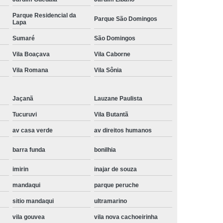
Instalação de Maquina de Lavar Samsung
Parque Residencial da
Parque São Domingos
Lapa
oupa
Instalação Maquina de Lavar Roupa
Sumaré
São Domingos
ng
Instalação Maquina Lavar e Seca
Vila Boaçava
Vila Caborne
pa
Instalar Maquina de Lavar Samsung
Vila Romana
Vila Sônia
Maquina de Lavar Roupa Instalação
 Lavar
Instalação de Lava e Seca
Jaçanã
Lauzane Paulista
Instalação de Maquina Lava e Seca
Tucuruvi
Vila Butantã
va e Seca Samsung
Instalação Lava Seca
av casa verde
av direitos humanos
nstalação Maquina Lava e Seca Samsung
barra funda
bonilhia
Seca
Lava e Seca Instalação
imirin
inajar de souza
Samsung Instalação Lava e Seca
mandaqui
parque peruche
ogão a Gas
Manutenção de Fogão Cooktop
sitio mandaqui
ultramarino
olux
Manutenção em Fogão
vila gouvea
vila nova cachoeirinha