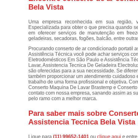
Bela Vista
Instalações 
lava e sec
Uma empresa reconhecida em sua região, vo
Manutençõe
Especializada para obter o que precisa quando se 
de fogão
em oferecer serviços de manutenção em freeze
geladeiras, secadoras, fogões, balcão, entre outra
Manutençõe
em freezer
Procurando conserto de ar condicionado portatil a
Assistência Técnica você pode achar serviços c
Eletrodomésticos Em São Paulo e Assistência Té
Lavar, Assistencia Tecnica De Geladeira Electrol
são oferecidas para a sua necessidade. Se difer
também proporcionar um atendimento cuidadoso e
trabalho de uma forma profissional e objetiva. Co
Conserto Maquina De Lavar Brastemp e Conserto
contato com nossa empresa, sanando assim as sua
pelo ramo com a melhor marca.
Para saber mais sobre Consert
Assistencia Tecnica Bela Vista
Ligue para
(11) 99652-1401
ou
clique aqui
e entre