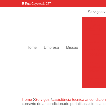
Rua Cayowaá, 277
Serviços
Assistênci
para
máquinas d
lavar
Assistênci
técnica ar
Home
Empresa
Missão
condicionad
portáteis
Assistênci
técnica de
geladeiras
Assistênci
técnica de
refrigerador
Assistênci
Home
Serviços
assistência técnica ar condicion
técnica de
conserto de ar condicionado portatil assistencia t
secadoras