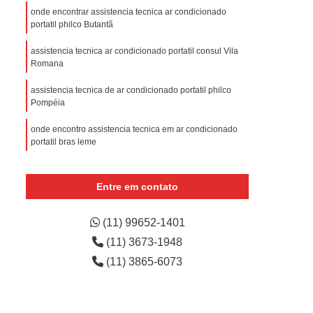
sistencia Tecnica Refrigerador com Defeito
onde encontrar assistencia tecnica ar condicionado
portatil philco Butantã
efrigerador com Problema
assistencia tecnica ar condicionado portatil consul Vila
Assistencia Tecnica Refrigerador Não Liga
Romana
efrigerador Electrolux Assistencia Tecnica
assistencia tecnica de ar condicionado portatil philco
msung
Assistencia Tecnica Maquina Secadora
Pompéia
e Roupa
Assistencia Tecnica para Secadora
onde encontro assistencia tecnica em ar condicionado
portatil bras leme
msung Lavadora e Secadora
onde encontro assistencia tecnica para ar condicionado
dora
Assistencia Tecnica Secadora
portatil Vila Buarque
Entre em contato
Assistencia Tecnica Secadora de Roupa
onde encontrar assistencia tecnica ar condicionado
Assistencia Tecnica Secadora Samsung
portatil consul Vila Bela Aliança
(11) 99652-1401
(11) 3673-1948
oktop
Assistencia Tecnica de Fogão
assistencia tecnica ar condicionado tipo portatil Vila
Portugal
(11) 3865-6073
astemp
Assistencia Tecnica Fogão
Assistencia Tecnica Fogão Brastemp