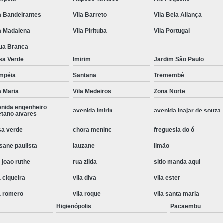
Instalação de Maquina de Lavar Roupa
a Bandeirantes
Vila Barreto
Vila Bela Aliança
Instalação Eletrica Maquina de Lavar R
a Madalena
Vila Pirituba
Vila Portugal
Instalação Maquina de Lavar Samsu
ua Branca
sa Verde
Imirim
Jardim São Paulo
Instalação para Maquina de Lavar Rou
mpéia
Santana
Tremembé
Instalar Maquina Lavar Roupa
a Maria
Vila Medeiros
Zona Norte
Samsung Instalação Maquina de
enida engenheiro
avenida imirin
avenida inajar de souza
Instalação de Lava e Seca Samsung
etano alvares
Instalação Lava e Seca
Instalação La
sa verde
chora menino
freguesia do ó
sane paulista
lauzane
limão
Instalação Maquina Lava e Seca
I
 joao ruthe
rua zilda
sitio manda aqui
Instalação Samsung Lava e 
a ciqueira
vila diva
vila ester
Lava e Seca Samsung Instalação
a romero
vila roque
vila santa maria
Manutenção de Fogão
Manutenção de F
Higienópolis
Pacaembu
Manutenção de Fogão Electr