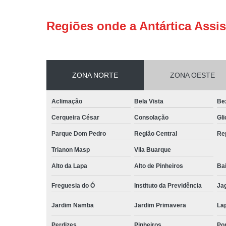
Regiões onde a Antártica Assis
ZONA NORTE
ZONA OESTE
Aclimação
Bela Vista
Be
Cerqueira César
Consolação
Gli
Parque Dom Pedro
Região Central
Re
Trianon Masp
Vila Buarque
Alto da Lapa
Alto de Pinheiros
Bai
Freguesia do Ó
Instituto da Previdência
Ja
Jardim Namba
Jardim Primavera
La
Perdizes
Pinheiros
Po