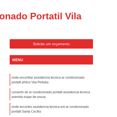
ondicionado Portatil Consul
ondicionado Portatil Philco
nado Portatil Vila
Condicionado Tipo Portatil
 Ar Condicionado Portatil
 Condicionado Portatil Philco
Solicite um orçamento
 Ar Condicionado Portatil
Portatil
Assistencia Tecnica de Geladeira
MENU
x
Assistencia Tecnica Electrolux Geladeira
ssistencia Tecnica Geladeira Electrolux
onde encontrar assistencia tecnica ar condicionado
portatil philco Vila Pirituba
Electrolux Assistencia Tecnica Geladeira
cnica
Geladeira Assistencia Tecnica
conserto de ar condicionado portatil assistencia tecnica
avenida inajar de souza
ca
Assistencia Tecnica de Refrigerador
onde encontro assistencia tecnica em ar condicionado
x
Assistencia Tecnica Electrolux Refrigerador
portatil Santa Cecília