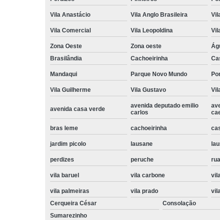
Vila Anastácio
Vila Anglo Brasileira
Vil
Vila Comercial
Vila Leopoldina
Vil
Zona Oeste
Zona oeste
Ág
Brasilândia
Cachoeirinha
Ca
Mandaqui
Parque Novo Mundo
Po
Vila Guilherme
Vila Gustavo
Vil
avenida deputado emilio
av
avenida casa verde
carlos
ca
bras leme
cachoeirinha
ca
jardim picolo
lausane
lau
perdizes
peruche
rua
vila baruel
vila carbone
vil
vila palmeiras
vila prado
vil
Cerqueira César
Consolação
Sumarezinho