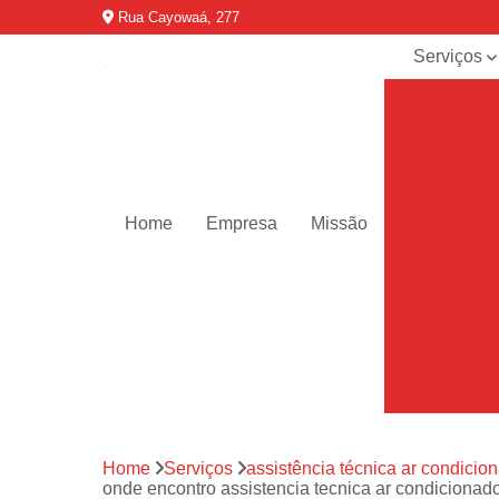
Rua Cayowaá, 277
Serviços
Assistênci
para
máquinas d
lavar
Assistênci
técnica ar
Home
Empresa
Missão
condicionad
portáteis
Assistênci
técnica de
geladeiras
Assistênci
técnica de
refrigerador
Assistênci
Home
Serviços
assistência técnica ar condicion
técnica de
onde encontro assistencia tecnica ar condicionado 
secadoras