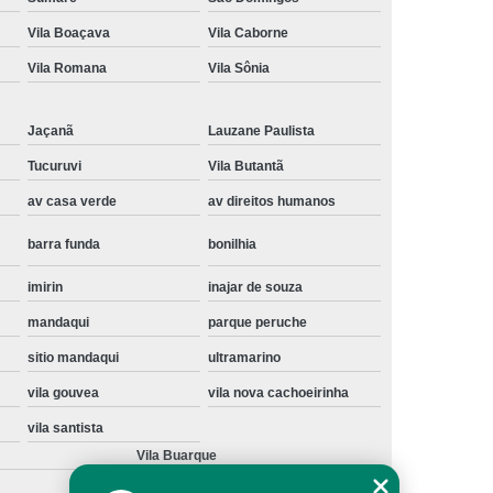
Instalação de Maquina de Lavar Samsung
Vila Boaçava
Vila Caborne
oupa
Instalação Maquina de Lavar Roupa
Vila Romana
Vila Sônia
ng
Instalação Maquina Lavar e Seca
Jaçanã
Lauzane Paulista
pa
Instalar Maquina de Lavar Samsung
Tucuruvi
Vila Butantã
Maquina de Lavar Roupa Instalação
av casa verde
av direitos humanos
 Lavar
Instalação de Lava e Seca
barra funda
bonilhia
Instalação de Maquina Lava e Seca
va e Seca Samsung
Instalação Lava Seca
imirin
inajar de souza
mandaqui
parque peruche
nstalação Maquina Lava e Seca Samsung
sitio mandaqui
ultramarino
Seca
Lava e Seca Instalação
vila gouvea
vila nova cachoeirinha
Samsung Instalação Lava e Seca
vila santista
ogão a Gas
Manutenção de Fogão Cooktop
Vila Buarque
olux
Manutenção em Fogão