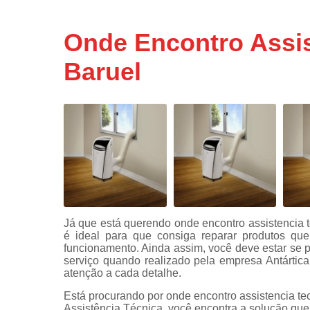
Assistência
técnicas d
Onde Encontro Assist
fogão
Baruel
Assistência
técnicas d
microonda
Conserto d
máquinas d
lavar
Consertos 
adega
Consertos 
geladeiras
Já que está querendo onde encontro assistencia tec
expositora
é ideal para que consiga reparar produtos qu
Instalação 
funcionamento. Ainda assim, você deve estar se 
fogões
serviço quando realizado pela empresa Antártic
atenção a cada detalhe.
Instalação 
Está procurando por onde encontro assistencia tecn
máquinas d
Assistência Técnica, você encontra a solução que
lavar roup