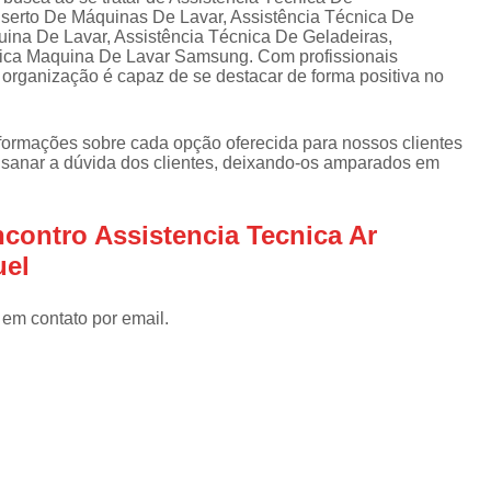
Assistencia Tecnica Refrigerador
As
serto De Máquinas De Lavar, Assistência Técnica De
de
ina De Lavar, Assistência Técnica De Geladeiras,
Assistencia Tecnica R
a
nica Maquina De Lavar Samsung. Com profissionais
 organização é capaz de se destacar de forma positiva no
Assistencia Tecnica Refrigerador Electrolux
s
Refrigerador Assistencia Tecnica
R
nformações sobre cada opção oferecida para nossos clientes
s
Assistencia Tecnica Lavadora Secadora Sa
sanar a dúvida dos clientes, deixando-os amparados em
Assistencia Tecnica Maquina Secadora d
contro Assistencia Tecnica Ar
Assistencia Tecnica Sa
uel
Assistencia Tecnica Samsung Seca
Assistencia Tecnica Secadora a Gas
 em contato por email.
Assistencia Tecnica Secadora Enxuta
Assistancia Tecnica para Fogão Co
Assistencia Tecnica de Fogão Br
Assistencia Tecnica Fogao a Gas