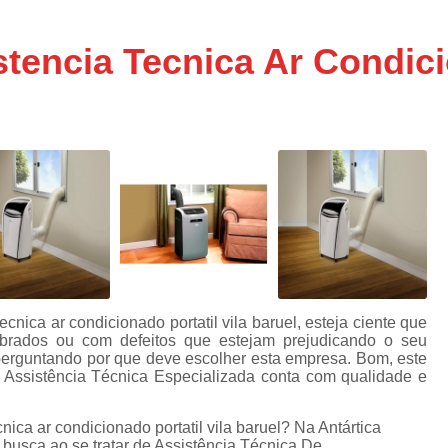
Assistencia Tecnica Ar C
s
e
Assistencia Tecnica Ar C
encia Tecnica Ar Condicio
Assistencia Tecnica Ar 
s
e
Assistencia Tecnica de
s
Assistencia Tecnica de Ar
e
e
Assistencia Tecnica em
Assistencia Tecnica para Ar Condicionado 
de
Assistencia Tecnica de Geladeira Electrolu
Assistencia Tecnica Geladeira
A
de
Assistencia Tecnica Resfriar Geladeira
nica ar condicionado portatil vila baruel, esteja ciente que
s
ebrados ou com defeitos que estejam prejudicando o seu
Electrolux Geladeira Assistencia Te
de
perguntando por que deve escolher esta empresa. Bom, este
a Assistência Técnica Especializada conta com qualidade e
Geladeira Electrolux Assistencia Tecni
de
Assistencia Tecnica de Refrigerador Electrolu
ica ar condicionado portatil vila baruel? Na Antártica
e
 busca ao se tratar de Assistência Técnica De
a