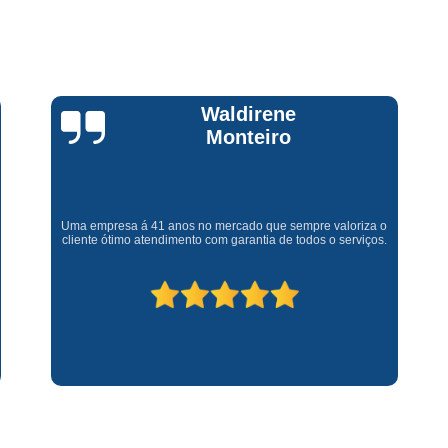
Assistencia Tecnica Fogao Cooktop
A
Brastemp Fogão Assistencia Tecnica
Assistencia Tecnica Brastemp Microon
Assistencia Tecnica
Claúdia
Andrullis
Assistencia Tecnica Forno Microondas 
Assistencia Tecnica Microondas Bra
Microondas Brastemp Assistencia Tecnica
Gostaria primeiramente de agradecer o bom atendimento
telefônico (q hj infelizmente é um problema), e a eficiência do
técnico Sr Henrique na solução do problema da minha lava e
Conserto de Maquina de Lavar
C
seca q minha família não vive mais sem. #recomendo os
serviços.
Conserto de Maquina de Lavar Ro
Conserto Maquina de Lavar
C
Conserto Maquina de Lavar Roupa
Conserto Maquina Lavar Roupa
C
Maquina de Lavar Conserto
Tec
Conserto Adega
Conserto Adega 