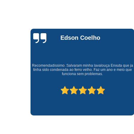
Waldirene
Monteiro
a que ja
Uma empresa á 41 anos no mercado que sempre valoriza o
meio que
cliente ótimo atendimento com garantia de todos o serviços.