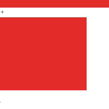
(11) 99652-1401
(11) 3673-1948
r
Assistencia Maquina Lavar
r
Assistencia Tecnica Maquina de Lavar
Maquina de Lavar Samsung
g
Assistencia Tecnica para Maquina de Lavar
Samsung Maquina de Lavar
avar e Secar
Maquina de Lavar Assistencia
Tecnica Maquina de Lavar
avar Assistencia Tecnica
atil Assistencia Tecnica
ondicionado Philco Portatil
Ar Condicionado Portatil