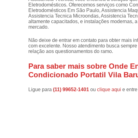
Eletrodomésticos. Oferecemos serviços como Con
Instalações 
Eletrodomésticos Em São Paulo, Assistencia Maqu
lava e sec
Assistencia Tecnica Microondas, Assistencia Tec
altamente capacitados, e instalações modernas, a
Manutençõe
mercado.
de fogão
Não deixe de entrar em contato para obter mais i
Manutençõe
com excelente. Nosso atendimento busca sempre 
em freezer
relação aos questionamentos do ramo.
Para saber mais sobre Onde En
Condicionado Portatil Vila Bar
Ligue para
(11) 99652-1401
ou
clique aqui
e entre