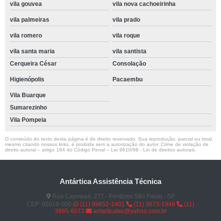
vila gouvea
vila nova cachoeirinha
vila palmeiras
vila prado
vila romero
vila roque
vila santa maria
vila santista
Cerqueira César
Consolação
Higienópolis
Pacaembu
Vila Buarque
Sumarezinho
Vila Pompeia
O conteúdo do texto desta página é de direito reservado. Sua reprodução, parcial ou total,
mesmo citando nossos links, é proibida sem a autorização do autor. Crime de violação de
direito autoral – artigo 184 do Código Penal –
Lei 9610/98 - Lei de direitos autorais
.
Antártica Assistência Técnica
Rua Cayowaá, 277 - Perdizes São Paulo - SP
CEP: 05018-000
(11) 99652-1401
(11) 3673-1948
(11)
3865-6073
antarticatec@yahoo.com.br