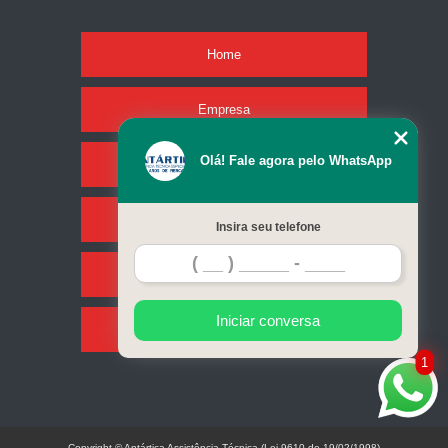
Home
Empresa
Olá! Fale agora pelo WhatsApp
Missão
Serviços
Insira seu telefone
Contato
Iniciar conversa
Mapa do site
1
Copyright © Antártica Assistência Técnica (Lei 9610 de 19/02/1998)