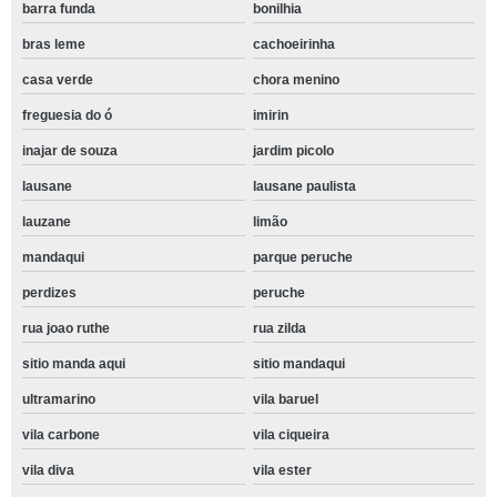
barra funda
bonilhia
bras leme
cachoeirinha
casa verde
chora menino
freguesia do ó
imirin
inajar de souza
jardim picolo
lausane
lausane paulista
lauzane
limão
mandaqui
parque peruche
perdizes
peruche
rua joao ruthe
rua zilda
sitio manda aqui
sitio mandaqui
ultramarino
vila baruel
vila carbone
vila ciqueira
vila diva
vila ester