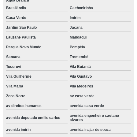
Água Branca
Brasilândia
Cachoeirinha
Casa Verde
Imirim
Jardim São Paulo
Jaçanã
Lauzane Paulista
Mandaqui
Parque Novo Mundo
Pompéia
Santana
Tremembé
Tucuruvi
Vila Butantã
Vila Guilherme
Vila Gustavo
Vila Maria
Vila Medeiros
Zona Norte
av casa verde
av direitos humanos
avenida casa verde
avenida engenheiro caetano
avenida deputado emilio carlos
alvares
avenida imirin
avenida inajar de souza