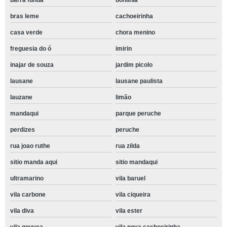
barra funda
bonilhia
bras leme
cachoeirinha
casa verde
chora menino
freguesia do ó
imirin
inajar de souza
jardim picolo
lausane
lausane paulista
lauzane
limão
mandaqui
parque peruche
perdizes
peruche
rua joao ruthe
rua zilda
sitio manda aqui
sitio mandaqui
ultramarino
vila baruel
vila carbone
vila ciqueira
vila diva
vila ester