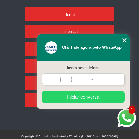
Home
Empresa
Olá! Fale agora pelo WhatsApp
Missão
Serviços
Insira seu telefone
Contato
Iniciar conversa
Mapa do site
1
Copyright © Antártica Assistência Técnica (Lei 9610 de 19/02/1998)