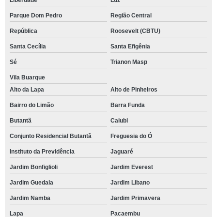
Liberdade
Luz
Parque Dom Pedro
Região Central
República
Roosevelt (CBTU)
Santa Cecília
Santa Efigênia
Sé
Trianon Masp
Vila Buarque
Alto da Lapa
Alto de Pinheiros
Bairro do Limão
Barra Funda
Butantã
Caiubi
Conjunto Residencial Butantã
Freguesia do Ó
Instituto da Previdência
Jaguaré
Jardim Bonfiglioli
Jardim Everest
Jardim Guedala
Jardim Libano
Jardim Namba
Jardim Primavera
Lapa
Pacaembu