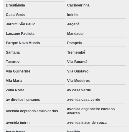
Brasilândia
Cachoeirinha
Casa Verde
Imirim
Jardim São Paulo
Jaçanã
Lauzane Paulista
Mandaqui
Parque Novo Mundo
Pompéia
Santana
Tremembé
Tucuruvi
Vila Butantã
Vila Guilherme
Vila Gustavo
Vila Maria
Vila Medeiros
Zona Norte
av casa verde
av direitos humanos
avenida casa verde
avenida engenheiro caetano
avenida deputado emilio carlos
alvares
avenida imirin
avenida inajar de souza