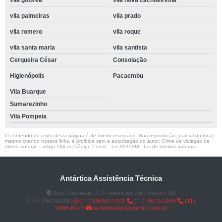
vila gouvea
vila nova cachoeirinha
vila palmeiras
vila prado
vila romero
vila roque
vila santa maria
vila santista
Cerqueira César
Consolação
Higienópolis
Pacaembu
Vila Buarque
Sumarezinho
Vila Pompeia
O conteúdo do texto desta página é de direito reservado. Sua reprodução, parcial ou total,
mesmo citando nossos links, é proibida sem a autorização do autor. Crime de violação de
direito autoral – artigo 184 do Código Penal –
Lei 9610/98 - Lei de direitos autorais
.
Antártica Assistência Técnica
Rua Cayowaá, 277 - Perdizes São Paulo - SP
CEP: 05018-000
(11) 99652-1401
(11) 3673-1948
(11)
3865-6073
antarticatec@yahoo.com.br