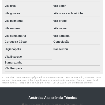
vila diva
vila ester
vila gouvea
vila nova cachoeirinha
vila palmeiras
vila prado
vila romero
vila roque
vila santa maria
vila santista
Cerqueira César
Consolação
Higienópolis
Pacaembu
Vila Buarque
Sumarezinho
Vila Pompeia
O conteúdo do texto desta página é de direito reservado. Sua reprodução, parcial ou total,
mesmo citando nossos links, é proibida sem a autorização do autor. Crime de violação de
direito autoral – artigo 184 do Código Penal –
Lei 9610/98 - Lei de direitos autorais
.
Antártica Assistência Técnica
Rua Cayowaá, 277 - Perdizes São Paulo - SP