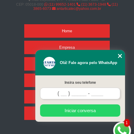
CEP: 05018-000
(11) 99652-1401
(11) 3673-1948
(11)
3865-6073
antarticatec@yahoo.com.br
Home
Empresa
Olá! Fale agora pelo WhatsApp
Missão
Serviços
Insira seu telefone
Contato
Iniciar conversa
Mapa do site
1