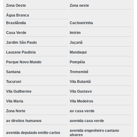
Zona Oeste
Zona oeste
Água Branca
Brasilândia
Cachoeirinha
Casa Verde
Imirim
Jardim São Paulo
Jaçanã
Lauzane Paulista
Mandaqui
Parque Novo Mundo
Pompéia
Santana
Tremembé
Tucuruvi
Vila Butantã
Vila Guilherme
Vila Gustavo
Vila Maria
Vila Medeiros
Zona Norte
av casa verde
av direitos humanos
avenida casa verde
avenida engenheiro caetano
avenida deputado emilio carlos
alvares