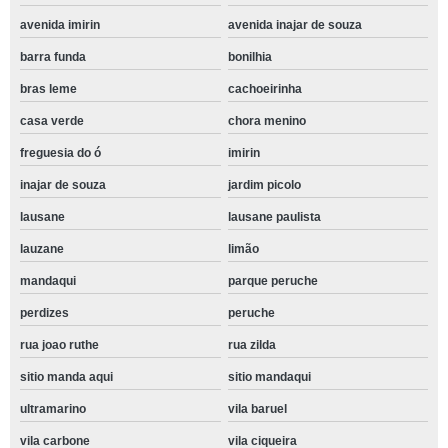
avenida imirin
avenida inajar de souza
barra funda
bonilhia
bras leme
cachoeirinha
casa verde
chora menino
freguesia do ó
imirin
inajar de souza
jardim picolo
lausane
lausane paulista
lauzane
limão
mandaqui
parque peruche
perdizes
peruche
rua joao ruthe
rua zilda
sitio manda aqui
sitio mandaqui
ultramarino
vila baruel
vila carbone
vila ciqueira