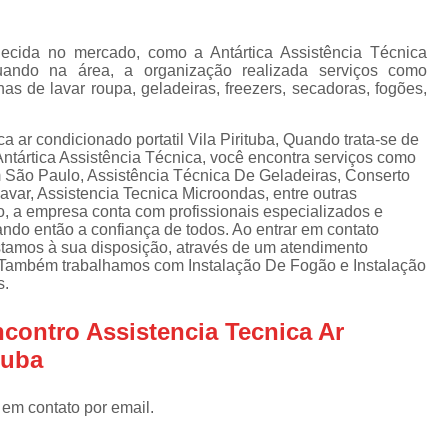
Assistencia Tecnica Refrigerador
As
de
Assistencia Tecnica R
a
cida no mercado, como a Antártica Assistência Técnica
uando na área, a organização realizada serviços como
Assistencia Tecnica Refrigerador Electrolux
s
 de lavar roupa, geladeiras, freezers, secadoras, fogões,
Refrigerador Assistencia Tecnica
R
s
 ar condicionado portatil Vila Pirituba, Quando trata-se de
Assistencia Tecnica Lavadora Secadora Sa
ntártica Assistência Técnica, você encontra serviços como
 São Paulo, Assistência Técnica De Geladeiras, Conserto
Assistencia Tecnica Maquina Secadora d
var, Assistencia Tecnica Microondas, entre outras
o, a empresa conta com profissionais especializados e
Assistencia Tecnica Sa
ndo então a confiança de todos. Ao entrar em contato
Assistencia Tecnica Samsung Seca
stamos à sua disposição, através de um atendimento
 Também trabalhamos com Instalação De Fogão e Instalação
Assistencia Tecnica Secadora a Gas
s.
Assistencia Tecnica Secadora Enxuta
contro Assistencia Tecnica Ar
Assistancia Tecnica para Fogão Co
tuba
Assistencia Tecnica de Fogão Br
 em contato por email.
Assistencia Tecnica Fogao a Gas