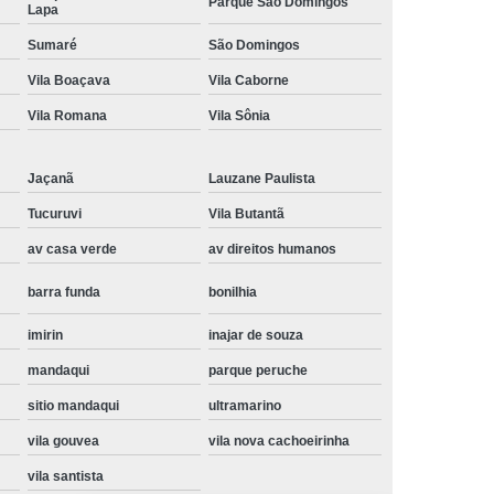
Parque São Domingos
Lapa
Instalação de Maquina de Lavar Samsung
Sumaré
São Domingos
oupa
Instalação Maquina de Lavar Roupa
Vila Boaçava
Vila Caborne
ng
Instalação Maquina Lavar e Seca
Vila Romana
Vila Sônia
pa
Instalar Maquina de Lavar Samsung
Maquina de Lavar Roupa Instalação
Jaçanã
Lauzane Paulista
 Lavar
Instalação de Lava e Seca
Tucuruvi
Vila Butantã
av casa verde
av direitos humanos
Instalação de Maquina Lava e Seca
va e Seca Samsung
Instalação Lava Seca
barra funda
bonilhia
nstalação Maquina Lava e Seca Samsung
imirin
inajar de souza
Seca
Lava e Seca Instalação
mandaqui
parque peruche
Samsung Instalação Lava e Seca
sitio mandaqui
ultramarino
ogão a Gas
Manutenção de Fogão Cooktop
vila gouvea
vila nova cachoeirinha
olux
Manutenção em Fogão
vila santista