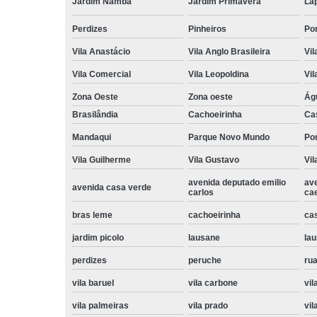
Jardim Namba
Jardim Primavera
La
Perdizes
Pinheiros
Po
Vila Anastácio
Vila Anglo Brasileira
Vil
Vila Comercial
Vila Leopoldina
Vil
Zona Oeste
Zona oeste
Ág
Brasilândia
Cachoeirinha
Ca
Mandaqui
Parque Novo Mundo
Po
Vila Guilherme
Vila Gustavo
Vil
avenida deputado emilio
av
avenida casa verde
carlos
ca
bras leme
cachoeirinha
ca
jardim picolo
lausane
lau
perdizes
peruche
rua
vila baruel
vila carbone
vil
vila palmeiras
vila prado
vil