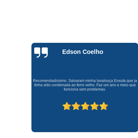
Waldirene
Monteiro
a que ja
Uma empresa á 41 anos no mercado que sempre valoriza o
meio que
cliente ótimo atendimento com garantia de todos o serviços.