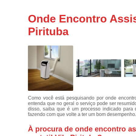
Assistência
técnicas d
Onde Encontro Assist
fogão
Pirituba
Assistência
técnicas d
microonda
Conserto d
máquinas d
lavar
Consertos 
adega
Consertos 
geladeiras
Como você está pesquisando por onde encontro as
expositora
entenda que no geral o serviço pode ser resumi
Instalação 
disso, saiba que é um processo indicado para 
fogões
fazendo com que volte a ter um bom desempenho
Instalação 
À procura de onde encontro as
máquinas d
lavar roup