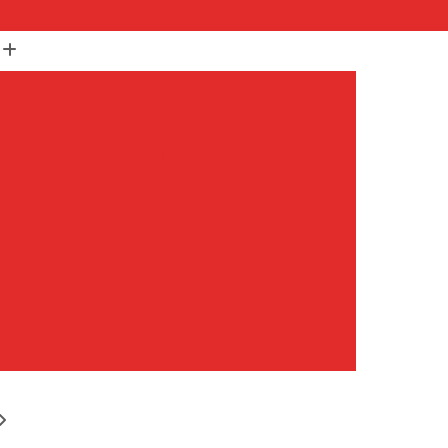
(11) 99652-1401
(11) 3673-1948
r
Assistencia Maquina Lavar
r
Assistencia Tecnica Maquina de Lavar
Maquina de Lavar Samsung
g
Assistencia Tecnica para Maquina de Lavar
Samsung Maquina de Lavar
avar e Secar
Maquina de Lavar Assistencia
Tecnica Maquina de Lavar
avar Assistencia Tecnica
atil Assistencia Tecnica
ondicionado Philco Portatil
Ar Condicionado Portatil