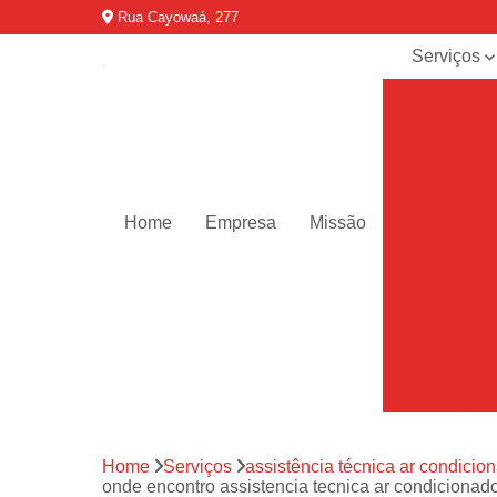
Rua Cayowaá, 277
Serviços
Assistênci
para
máquinas d
lavar
Assistênci
técnica ar
Home
Empresa
Missão
condicionad
portáteis
Assistênci
técnica de
geladeiras
Assistênci
técnica de
refrigerador
Assistênci
Home
Serviços
assistência técnica ar condicion
técnica de
onde encontro assistencia tecnica ar condicionado p
secadoras