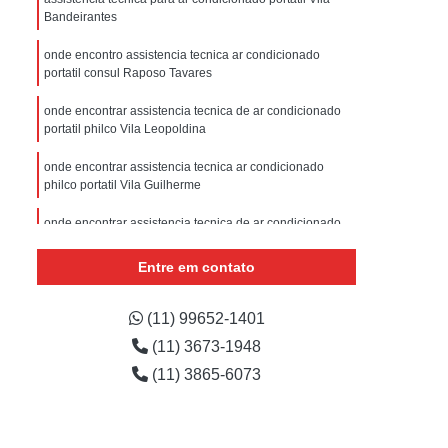
sistencia Tecnica Refrigerador com Defeito
Bandeirantes
efrigerador com Problema
onde encontro assistencia tecnica ar condicionado
portatil consul Raposo Tavares
Assistencia Tecnica Refrigerador Não Liga
efrigerador Electrolux Assistencia Tecnica
onde encontrar assistencia tecnica de ar condicionado
portatil philco Vila Leopoldina
msung
Assistencia Tecnica Maquina Secadora
onde encontrar assistencia tecnica ar condicionado
e Roupa
Assistencia Tecnica para Secadora
philco portatil Vila Guilherme
msung Lavadora e Secadora
onde encontrar assistencia tecnica de ar condicionado
portatil Pompéia
dora
Assistencia Tecnica Secadora
Entre em contato
Assistencia Tecnica Secadora de Roupa
assistencia tecnica ar condicionado philco portatil Sé
Assistencia Tecnica Secadora Samsung
onde encontrar assistencia tecnica ar condicionado tipo
(11) 99652-1401
portatil vila palmeiras
(11) 3673-1948
oktop
Assistencia Tecnica de Fogão
(11) 3865-6073
astemp
Assistencia Tecnica Fogão
Assistencia Tecnica Fogão Brastemp