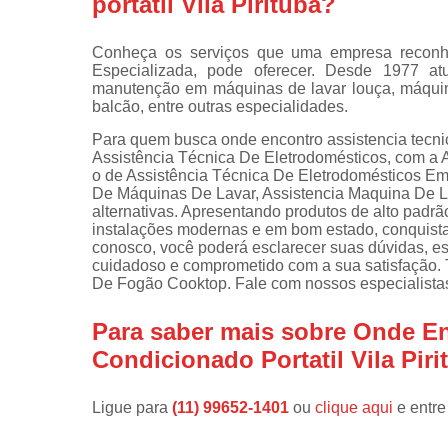
portatil Vila Pirituba?
Instalações 
lava e sec
Conheça os serviços que uma empresa reconhe
Especializada, pode oferecer. Desde 1977 at
Manutençõe
manutenção em máquinas de lavar louça, máquinas
de fogão
balcão, entre outras especialidades.
Manutençõe
Para quem busca onde encontro assistencia tecnica
em freezer
Assistência Técnica De Eletrodomésticos, com a A
o de Assistência Técnica De Eletrodomésticos Em
De Máquinas De Lavar, Assistencia Maquina De La
alternativas. Apresentando produtos de alto padrã
instalações modernas e em bom estado, conquista
conosco, você poderá esclarecer suas dúvidas, e
cuidadoso e comprometido com a sua satisfação.
De Fogão Cooktop. Fale com nossos especialista
Para saber mais sobre Onde En
Condicionado Portatil Vila Piri
Ligue para
(11) 99652-1401
ou
clique aqui
e entre