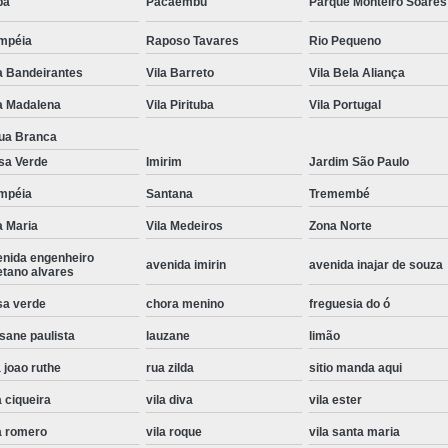
pa
Pacaembu
Parque Monteiro Soares
Instalação de Maquina de Lavar Roupa
mpéia
Raposo Tavares
Rio Pequeno
Instalação Eletrica Maquina de Lavar R
a Bandeirantes
Vila Barreto
Vila Bela Aliança
Instalação Maquina de Lavar Samsu
a Madalena
Vila Pirituba
Vila Portugal
Instalação para Maquina de Lavar Rou
ua Branca
Instalar Maquina Lavar Roupa
sa Verde
Imirim
Jardim São Paulo
Samsung Instalação Maquina de
mpéia
Santana
Tremembé
a Maria
Vila Medeiros
Zona Norte
Instalação de Lava e Seca Samsung
enida engenheiro
Instalação Lava e Seca
Instalação La
avenida imirin
avenida inajar de souza
etano alvares
Instalação Maquina Lava e Seca
I
sa verde
chora menino
freguesia do ó
Instalação Samsung Lava e 
sane paulista
lauzane
limão
Lava e Seca Samsung Instalação
 joao ruthe
rua zilda
sitio manda aqui
Manutenção de Fogão
Manutenção de F
a ciqueira
vila diva
vila ester
Manutenção de Fogão Electr
a romero
vila roque
vila santa maria