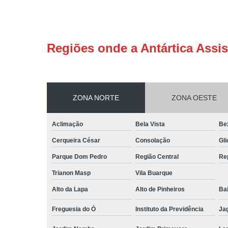
Regiões onde a Antártica Assis
ZONA NORTE
ZONA OESTE
Aclimação
Bela Vista
Be
Cerqueira César
Consolação
Gli
Parque Dom Pedro
Região Central
Re
Trianon Masp
Vila Buarque
Alto da Lapa
Alto de Pinheiros
Bai
Freguesia do Ó
Instituto da Previdência
Ja