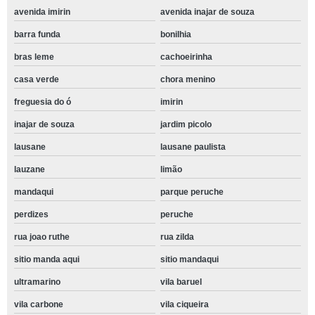
avenida imirin
avenida inajar de souza
barra funda
bonilhia
bras leme
cachoeirinha
casa verde
chora menino
freguesia do ó
imirin
inajar de souza
jardim picolo
lausane
lausane paulista
lauzane
limão
mandaqui
parque peruche
perdizes
peruche
rua joao ruthe
rua zilda
sitio manda aqui
sitio mandaqui
ultramarino
vila baruel
vila carbone
vila ciqueira