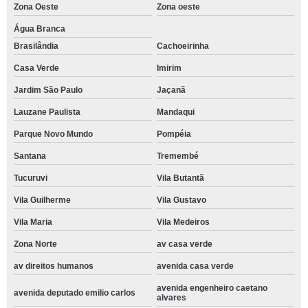
Zona Oeste
Zona oeste
Água Branca
Brasilândia
Cachoeirinha
Casa Verde
Imirim
Jardim São Paulo
Jaçanã
Lauzane Paulista
Mandaqui
Parque Novo Mundo
Pompéia
Santana
Tremembé
Tucuruvi
Vila Butantã
Vila Guilherme
Vila Gustavo
Vila Maria
Vila Medeiros
Zona Norte
av casa verde
av direitos humanos
avenida casa verde
avenida engenheiro caetano
avenida deputado emilio carlos
alvares