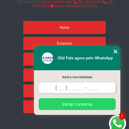
CEP: 05018-000
(11) 99652-1401
(11) 3673-1948
(11)
3865-6073
antarticatec@yahoo.com.br
Home
Empresa
Olá! Fale agora pelo WhatsApp
Missão
Serviços
Insira seu telefone
Contato
Iniciar conversa
Mapa do site
1