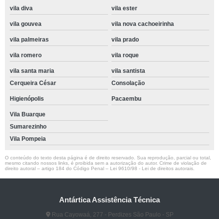
vila diva
vila ester
vila gouvea
vila nova cachoeirinha
vila palmeiras
vila prado
vila romero
vila roque
vila santa maria
vila santista
Cerqueira César
Consolação
Higienópolis
Pacaembu
Vila Buarque
Sumarezinho
Vila Pompeia
O conteúdo do texto desta página é de direito reservado. Sua reprodução, parcial ou total,
mesmo citando nossos links, é proibida sem a autorização do autor. Crime de violação de
direito autoral – artigo 184 do Código Penal –
Lei 9610/98 - Lei de direitos autorais
.
Antártica Assistência Técnica
Rua Cayowaá, 277 - Perdizes São Paulo - SP