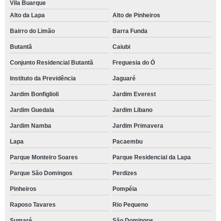
Vila Buarque
Alto da Lapa
Alto de Pinheiros
Bairro do Limão
Barra Funda
Butantã
Caiubi
Conjunto Residencial Butantã
Freguesia do Ó
Instituto da Previdência
Jaguaré
Jardim Bonfiglioli
Jardim Everest
Jardim Guedala
Jardim Libano
Jardim Namba
Jardim Primavera
Lapa
Pacaembu
Parque Monteiro Soares
Parque Residencial da Lapa
Parque São Domingos
Perdizes
Pinheiros
Pompéia
Raposo Tavares
Rio Pequeno
Sumaré
São Domingos