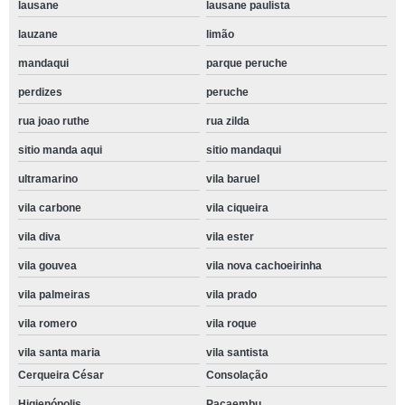
lausane
lausane paulista
lauzane
limão
mandaqui
parque peruche
perdizes
peruche
rua joao ruthe
rua zilda
sitio manda aqui
sitio mandaqui
ultramarino
vila baruel
vila carbone
vila ciqueira
vila diva
vila ester
vila gouvea
vila nova cachoeirinha
vila palmeiras
vila prado
vila romero
vila roque
vila santa maria
vila santista
Cerqueira César
Consolação
Higienópolis
Pacaembu