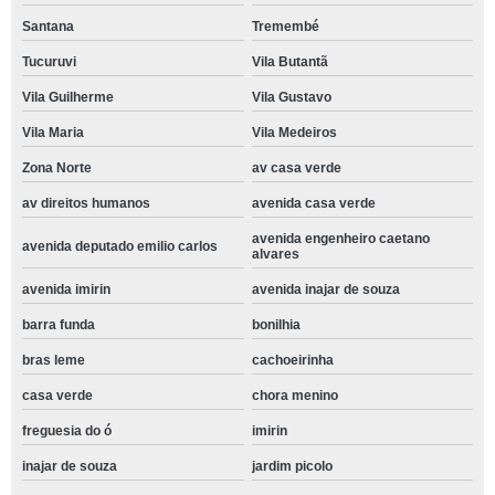
Santana
Tremembé
Tucuruvi
Vila Butantã
Vila Guilherme
Vila Gustavo
Vila Maria
Vila Medeiros
Zona Norte
av casa verde
av direitos humanos
avenida casa verde
avenida engenheiro caetano
avenida deputado emilio carlos
alvares
avenida imirin
avenida inajar de souza
barra funda
bonilhia
bras leme
cachoeirinha
casa verde
chora menino
freguesia do ó
imirin
inajar de souza
jardim picolo