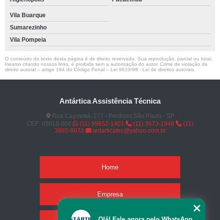
Vila Buarque
Sumarezinho
Vila Pompeia
O conteúdo do texto desta página é de direito reservado. Sua reprodução, parcial ou total,
mesmo citando nossos links, é proibida sem a autorização do autor. Crime de violação de
direito autoral – artigo 184 do Código Penal –
Lei 9610/98 - Lei de direitos autorais
.
Antártica Assistência Técnica
Rua Cayowaá, 277 - Perdizes São Paulo - SP
CEP: 05018-000
(11) 99652-1401
(11) 3673-1948
(11)
3865-6073
antarticatec@yahoo.com.br
Home
Empresa
Olá! Fale agora pelo WhatsApp