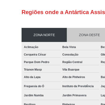
Regiões onde a Antártica Assis
ZONA NORTE
ZONA OESTE
Aclimação
Bela Vista
Be
Cerqueira César
Consolação
Gli
Parque Dom Pedro
Região Central
Re
Trianon Masp
Vila Buarque
Alto da Lapa
Alto de Pinheiros
Bai
Freguesia do Ó
Instituto da Previdência
Ja
Jardim Namba
Jardim Primavera
La
Perdizes
Pinheiros
Po