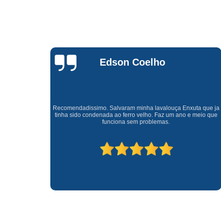
Waldirene
Monteiro
a que ja
Uma empresa á 41 anos no mercado que sempre valoriza o
meio que
cliente ótimo atendimento com garantia de todos o serviços.