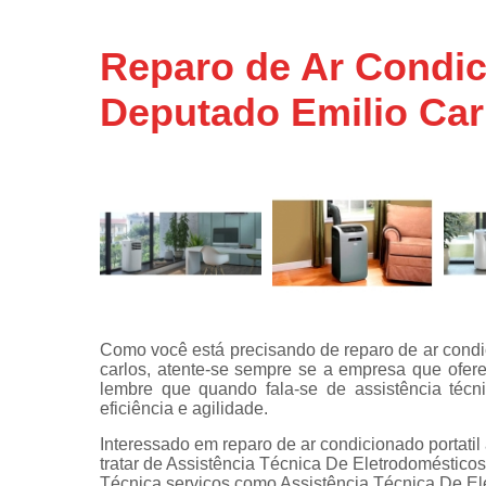
Assistência
técnicas d
Reparo de Ar Condic
fogão
Deputado Emilio Car
Assistência
técnicas d
microonda
Conserto d
máquinas d
lavar
Consertos 
adega
Consertos 
geladeiras
Como você está precisando de reparo de ar condic
expositora
carlos, atente-se sempre se a empresa que ofere
Instalação 
lembre que quando fala-se de assistência técn
fogões
eficiência e agilidade.
Interessado em reparo de ar condicionado portatil
Instalação 
tratar de Assistência Técnica De Eletrodoméstico
máquinas d
Técnica serviços como Assistência Técnica De E
lavar roup