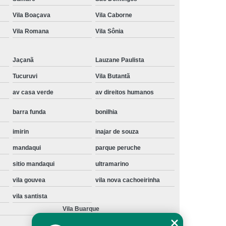
Instalação de Maquina de Lavar Samsung
Vila Boaçava
Vila Caborne
oupa
Instalação Maquina de Lavar Roupa
Vila Romana
Vila Sônia
ng
Instalação Maquina Lavar e Seca
Jaçanã
Lauzane Paulista
pa
Instalar Maquina de Lavar Samsung
Tucuruvi
Vila Butantã
Maquina de Lavar Roupa Instalação
av casa verde
av direitos humanos
 Lavar
Instalação de Lava e Seca
barra funda
bonilhia
Instalação de Maquina Lava e Seca
va e Seca Samsung
Instalação Lava Seca
imirin
inajar de souza
mandaqui
parque peruche
nstalação Maquina Lava e Seca Samsung
sitio mandaqui
ultramarino
Seca
Lava e Seca Instalação
vila gouvea
vila nova cachoeirinha
Samsung Instalação Lava e Seca
vila santista
ogão a Gas
Manutenção de Fogão Cooktop
Vila Buarque
olux
Manutenção em Fogão