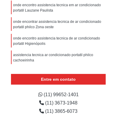
sistencia Tecnica Refrigerador com Defeito
onde encontro assistencia tecnica em ar condicionado
portatil Lauzane Paulista
efrigerador com Problema
onde encontrar assistencia tecnica de ar condicionado
Assistencia Tecnica Refrigerador Não Liga
portatil philco Zona oeste
efrigerador Electrolux Assistencia Tecnica
onde encontro assistencia tecnica de ar condicionado
msung
Assistencia Tecnica Maquina Secadora
portatil Higienópolis
e Roupa
Assistencia Tecnica para Secadora
assistencia tecnica ar condicionado portatil philco
cachoeirinha
msung Lavadora e Secadora
onde encontrar assistencia tecnica de ar condicionado
dora
Assistencia Tecnica Secadora
portatil philco Mandaqui
Entre em contato
Assistencia Tecnica Secadora de Roupa
onde encontro assistencia tecnica ar condicionado tipo
Assistencia Tecnica Secadora Samsung
portatil Vila Guilherme
(11) 99652-1401
(11) 3673-1948
oktop
Assistencia Tecnica de Fogão
assistencia tecnica em ar condicionado portatil
Mandaqui
(11) 3865-6073
astemp
Assistencia Tecnica Fogão
Assistencia Tecnica Fogão Brastemp