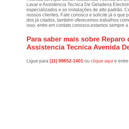
Lavar e Assistencia Tecnica De Geladeira Electrol
Instalações 
especializados e as instalações de alto padrão.
lava e sec
nossos clientes. Fale conosco e solicite já o que
dos já citados, também oferecemos trabalhos com
Manutençõe
isso, entre em contato conosco,estamos sempre a 
de fogão
Para saber mais sobre Reparo 
Manutençõe
em freezer
Assistencia Tecnica Avenida D
Ligue para
(11) 99652-1401
ou
clique aqui
e entre