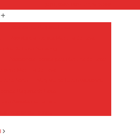
(11) 99652-1401
(11) 3673-1948
r
Assistencia Maquina Lavar
r
Assistencia Tecnica Maquina de Lavar
Maquina de Lavar Samsung
g
Assistencia Tecnica para Maquina de Lavar
Samsung Maquina de Lavar
avar e Secar
Maquina de Lavar Assistencia
Tecnica Maquina de Lavar
avar Assistencia Tecnica
atil Assistencia Tecnica
ondicionado Philco Portatil
l
Ar Condicionado Portatil