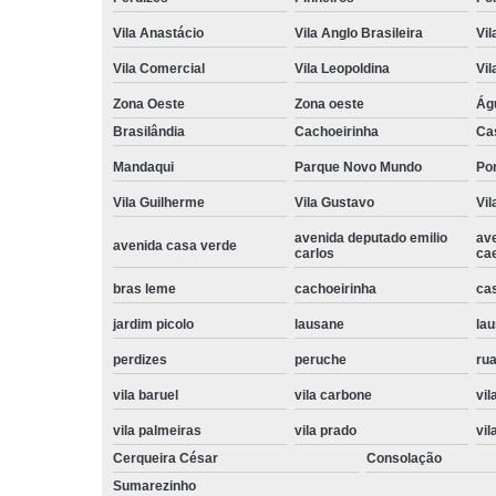
Vila Anastácio
Vila Anglo Brasileira
Vil
Vila Comercial
Vila Leopoldina
Vil
Zona Oeste
Zona oeste
Ág
Brasilândia
Cachoeirinha
Ca
Mandaqui
Parque Novo Mundo
Po
Vila Guilherme
Vila Gustavo
Vil
avenida deputado emilio
av
avenida casa verde
carlos
ca
bras leme
cachoeirinha
ca
jardim picolo
lausane
lau
perdizes
peruche
rua
vila baruel
vila carbone
vil
vila palmeiras
vila prado
vil
Cerqueira César
Consolação
Sumarezinho