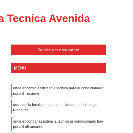
ondicionado Portatil Consul
ondicionado Portatil Philco
a Tecnica Avenida
Condicionado Tipo Portatil
 Ar Condicionado Portatil
 Condicionado Portatil Philco
Solicite um orçamento
 Ar Condicionado Portatil
Portatil
Assistencia Tecnica de Geladeira
MENU
x
Assistencia Tecnica Electrolux Geladeira
ssistencia Tecnica Geladeira Electrolux
onde encontro assistencia tecnica para ar condicionado
portatil Tucuruvi
Electrolux Assistencia Tecnica Geladeira
cnica
Geladeira Assistencia Tecnica
assistencia tecnica em ar condicionado portatil orçar
Pinheiros
ca
Assistencia Tecnica de Refrigerador
onde encontrar assistencia tecnica ar condicionado tipo
x
Assistencia Tecnica Electrolux Refrigerador
portatil ultramarino