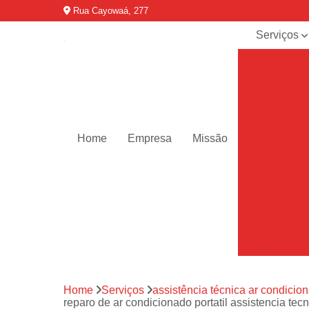
Rua Cayowaá, 277
Serviços
Assistênci
para
máquinas d
lavar
Assistênci
técnica ar
Home
Empresa
Missão
condicionad
portáteis
Assistênci
técnica de
geladeiras
Assistênci
técnica de
refrigerador
Assistênci
Home
Serviços
assistência técnica ar condicion
técnica de
reparo de ar condicionado portatil assistencia tec
secadoras