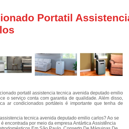
Assistencia Tecnica Ar C
s
e
Assistencia Tecnica Ar C
ionado Portatil Assistenci
Assistencia Tecnica Ar 
los
s
e
Assistencia Tecnica de
s
Assistencia Tecnica de Ar
e
e
Assistencia Tecnica em
Assistencia Tecnica para Ar Condicionado 
de
Assistencia Tecnica de Geladeira Electrolu
Assistencia Tecnica Geladeira
A
de
Assistencia Tecnica Resfriar Geladeira
ionado portatil assistencia tecnica avenida deputado emilio
s
ce o serviço conta com garantia de qualidade. Além disso,
Electrolux Geladeira Assistencia Te
de
ica ar condicionados portáteis é importante que tenha de
Geladeira Electrolux Assistencia Tecni
 assistencia tecnica avenida deputado emilio carlos? Ao se
de
Assistencia Tecnica de Refrigerador Electrolu
s é encontrada por meio da empresa Antártica Assistência
e
letrodomésticos Em São Paulo, Conserto De Máquinas De
a