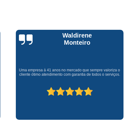
Assistencia Tecnica Fogao Cooktop
A
Brastemp Fogão Assistencia Tecnica
Assistencia Tecnica Brastemp Microon
Assistencia Tecnica
Claúdia
Andrullis
Assistencia Tecnica Forno Microondas 
Assistencia Tecnica Microondas Bra
Microondas Brastemp Assistencia Tecnica
Gostaria primeiramente de agradecer o bom atendimento
telefônico (q hj infelizmente é um problema), e a eficiência do
técnico Sr Henrique na solução do problema da minha lava e
Conserto de Maquina de Lavar
C
seca q minha família não vive mais sem. #recomendo os
serviços.
Conserto de Maquina de Lavar Ro
Conserto Maquina de Lavar
C
Conserto Maquina de Lavar Roupa
Conserto Maquina Lavar Roupa
C
Maquina de Lavar Conserto
Tec
Conserto Adega
Conserto Adega 