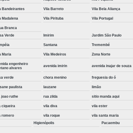
Instalação de Maquina de Lavar Roupa
a Bandeirantes
Vila Barreto
Vila Bela Aliança
Instalação Eletrica Maquina de Lavar R
a Madalena
Vila Pirituba
Vila Portugal
Instalação Maquina de Lavar Samsu
ua Branca
sa Verde
Imirim
Jardim São Paulo
Instalação para Maquina de Lavar Rou
mpéia
Santana
Tremembé
Instalar Maquina Lavar Roupa
a Maria
Vila Medeiros
Zona Norte
Samsung Instalação Maquina de
enida engenheiro
avenida imirin
avenida inajar de souza
Instalação de Lava e Seca Samsung
etano alvares
Instalação Lava e Seca
Instalação La
sa verde
chora menino
freguesia do ó
sane paulista
lauzane
limão
Instalação Maquina Lava e Seca
I
 joao ruthe
rua zilda
sitio manda aqui
Instalação Samsung Lava e 
a ciqueira
vila diva
vila ester
Lava e Seca Samsung Instalação
a romero
vila roque
vila santa maria
Manutenção de Fogão
Manutenção de F
Higienópolis
Pacaembu
Manutenção de Fogão Electr