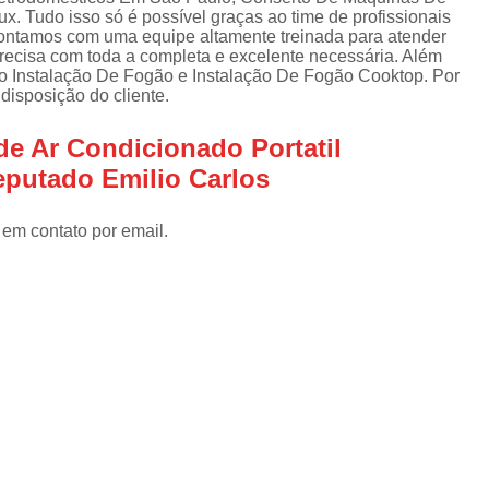
Assistencia Tecnica Refrigerador
As
ux. Tudo isso só é possível graças ao time de profissionais
de
 Contamos com uma equipe altamente treinada para atender
Assistencia Tecnica R
a
 precisa com toda a completa e excelente necessária. Além
o Instalação De Fogão e Instalação De Fogão Cooktop. Por
Assistencia Tecnica Refrigerador Electrolux
s
disposição do cliente.
Refrigerador Assistencia Tecnica
R
de Ar Condicionado Portatil
s
Assistencia Tecnica Lavadora Secadora Sa
eputado Emilio Carlos
Assistencia Tecnica Maquina Secadora d
 em contato por email.
Assistencia Tecnica Sa
Assistencia Tecnica Samsung Seca
Assistencia Tecnica Secadora a Gas
Assistencia Tecnica Secadora Enxuta
Assistancia Tecnica para Fogão Co
Assistencia Tecnica de Fogão Br
Assistencia Tecnica Fogao a Gas