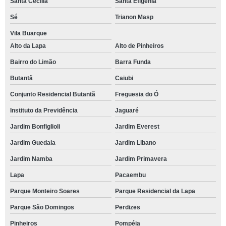
Santa Cecília
Santa Efigênia
Sé
Trianon Masp
Vila Buarque
Alto da Lapa
Alto de Pinheiros
Bairro do Limão
Barra Funda
Butantã
Caiubi
Conjunto Residencial Butantã
Freguesia do Ó
Instituto da Previdência
Jaguaré
Jardim Bonfiglioli
Jardim Everest
Jardim Guedala
Jardim Libano
Jardim Namba
Jardim Primavera
Lapa
Pacaembu
Parque Monteiro Soares
Parque Residencial da Lapa
Parque São Domingos
Perdizes
Pinheiros
Pompéia