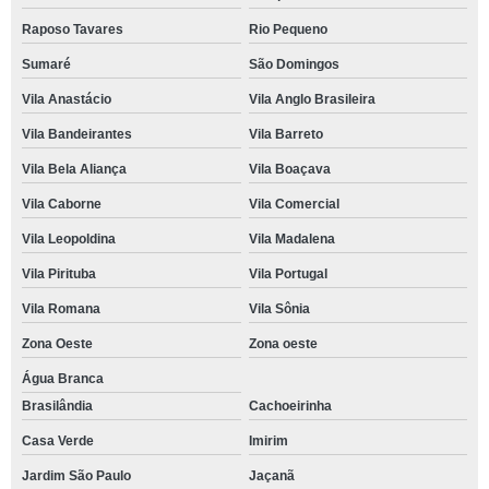
Raposo Tavares
Rio Pequeno
Sumaré
São Domingos
Vila Anastácio
Vila Anglo Brasileira
Vila Bandeirantes
Vila Barreto
Vila Bela Aliança
Vila Boaçava
Vila Caborne
Vila Comercial
Vila Leopoldina
Vila Madalena
Vila Pirituba
Vila Portugal
Vila Romana
Vila Sônia
Zona Oeste
Zona oeste
Água Branca
Brasilândia
Cachoeirinha
Casa Verde
Imirim
Jardim São Paulo
Jaçanã