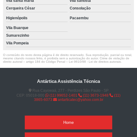
vila santa maria
vila santista
Cerqueira César
Consolação
Higienópolis
Pacaembu
Vila Buarque
Sumarezinho
Vila Pompeia
O conteúdo do texto desta página é de direito reservado. Sua reprodução, parcial ou total,
mesmo citando nossos links, é proibida sem a autorização do autor. Crime de violação de
direito autoral – artigo 184 do Código Penal –
Lei 9610/98 - Lei de direitos autorais
.
Antártica Assistência Técnica
Rua Cayowaá, 277 - Perdizes São Paulo - SP
CEP: 05018-000
(11) 99652-1401
(11) 3673-1948
(11)
3865-6073
antarticatec@yahoo.com.br
Home