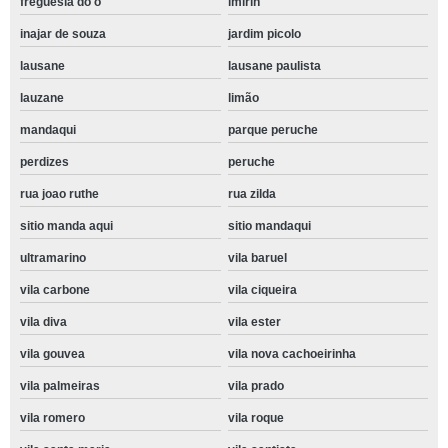
freguesia do ó
imirin
inajar de souza
jardim picolo
lausane
lausane paulista
lauzane
limão
mandaqui
parque peruche
perdizes
peruche
rua joao ruthe
rua zilda
sitio manda aqui
sitio mandaqui
ultramarino
vila baruel
vila carbone
vila ciqueira
vila diva
vila ester
vila gouvea
vila nova cachoeirinha
vila palmeiras
vila prado
vila romero
vila roque