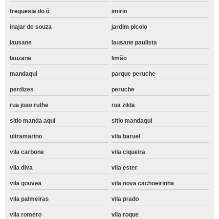
freguesia do ó
imirin
inajar de souza
jardim picolo
lausane
lausane paulista
lauzane
limão
mandaqui
parque peruche
perdizes
peruche
rua joao ruthe
rua zilda
sitio manda aqui
sitio mandaqui
ultramarino
vila baruel
vila carbone
vila ciqueira
vila diva
vila ester
vila gouvea
vila nova cachoeirinha
vila palmeiras
vila prado
vila romero
vila roque