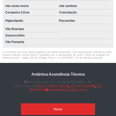
vila santa maria
vila santista
Cerqueira César
Consolação
Higienópolis
Pacaembu
Vila Buarque
Sumarezinho
Vila Pompeia
O conteúdo do texto desta página é de direito reservado. Sua reprodução, parcial ou total,
mesmo citando nossos links, é proibida sem a autorização do autor. Crime de violação de
direito autoral – artigo 184 do Código Penal –
Lei 9610/98 - Lei de direitos autorais
.
Antártica Assistência Técnica
Rua Cayowaá, 277 - Perdizes São Paulo - SP
CEP: 05018-000
(11) 99652-1401
(11) 3673-1948
(11)
3865-6073
antarticatec@yahoo.com.br
Home