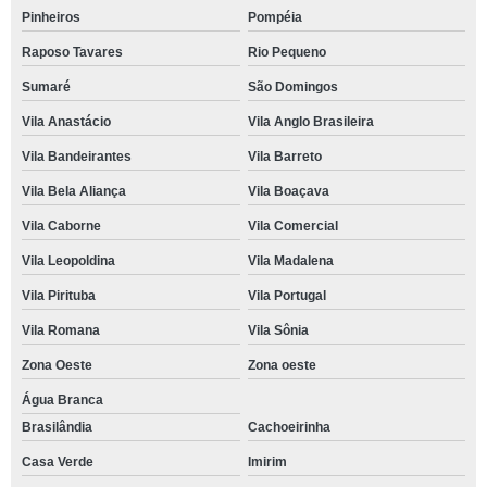
Pinheiros
Pompéia
Raposo Tavares
Rio Pequeno
Sumaré
São Domingos
Vila Anastácio
Vila Anglo Brasileira
Vila Bandeirantes
Vila Barreto
Vila Bela Aliança
Vila Boaçava
Vila Caborne
Vila Comercial
Vila Leopoldina
Vila Madalena
Vila Pirituba
Vila Portugal
Vila Romana
Vila Sônia
Zona Oeste
Zona oeste
Água Branca
Brasilândia
Cachoeirinha
Casa Verde
Imirim