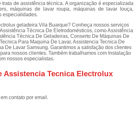
Assistencia Tecnica Refrigerador
As
trata de assistência técnica. A organização é especializada
rs, máquinas de lavar roupa, máquinas de lavar louça,
de
Assistencia Tecnica R
s especialidades.
a
Assistencia Tecnica Refrigerador Electrolux
ectrolux geladeira Vila Buarque? Conheça nossos serviços
s
 Assistência Técnica De Eletrodomésticos, como Assistência
Refrigerador Assistencia Tecnica
R
stência Técnica De Geladeiras, Conserto De Máquinas De
 Tecnica Para Maquina De Lavar, Assistencia Tecnica De
s
Assistencia Tecnica Lavadora Secadora Sa
na De Lavar Samsung. Garantimos a satisfação dos clientes
e para nossos clientes. Também trabalhamos com Instalação
Assistencia Tecnica Maquina Secadora d
m nossos especialistas.
Assistencia Tecnica Sa
 Assistencia Tecnica Electrolux
Assistencia Tecnica Samsung Seca
Assistencia Tecnica Secadora a Gas
 em contato por email.
Assistencia Tecnica Secadora Enxuta
Assistancia Tecnica para Fogão Co
Assistencia Tecnica de Fogão Br
Assistencia Tecnica Fogao a Gas