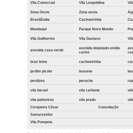
Vila Comercial
Vila Leopoldina
Vil
Zona Oeste
Zona oeste
Ág
Brasilândia
Cachoeirinha
Ca
Mandaqui
Parque Novo Mundo
Po
Vila Guilherme
Vila Gustavo
Vil
avenida deputado emilio
av
avenida casa verde
carlos
ca
bras leme
cachoeirinha
ca
jardim picolo
lausane
lau
perdizes
peruche
rua
vila baruel
vila carbone
vil
vila palmeiras
vila prado
vil
Cerqueira César
Consolação
Sumarezinho
Vila Pompeia