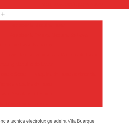
(11) 99652-1401
(11) 3673-1948
r
Assistencia Maquina Lavar
r
Assistencia Tecnica Maquina de Lavar
Maquina de Lavar Samsung
g
Assistencia Tecnica para Maquina de Lavar
Samsung Maquina de Lavar
avar e Secar
Maquina de Lavar Assistencia
Tecnica Maquina de Lavar
avar Assistencia Tecnica
atil Assistencia Tecnica
ondicionado Philco Portatil
encia tecnica electrolux geladeira Vila Buarque
Ar Condicionado Portatil