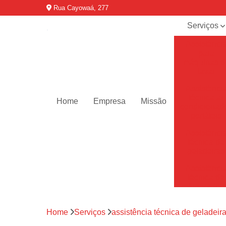
Rua Cayowaá, 277
Serviços
Assistênci
para
máquinas d
lavar
Assistênci
técnica ar
Home
Empresa
Missão
condicionad
portáteis
Assistênci
técnica de
geladeiras
Assistênci
técnica de
refrigerador
Assistênci
Home
Serviços
assistência técnica de geladeir
técnica de
secadoras