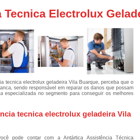
Assistencia Tecnica Ar C
s
 Tecnica Electrolux Gelad
e
Assistencia Tecnica Ar C
Assistencia Tecnica Ar 
s
e
Assistencia Tecnica de
s
Assistencia Tecnica de Ar
e
e
Assistencia Tecnica em
Assistencia Tecnica para Ar Condicionado 
de
Assistencia Tecnica de Geladeira Electrolu
a tecnica electrolux geladeira Vila Buarque, perceba que o
a branca, sendo responsável em reparar os danos que possam
Assistencia Tecnica Geladeira
A
de
 especializada no segmento para conseguir os melhores
Assistencia Tecnica Resfriar Geladeira
s
Electrolux Geladeira Assistencia Te
de
cia tecnica electrolux geladeira Vila
Geladeira Electrolux Assistencia Tecni
de
Assistencia Tecnica de Refrigerador Electrolu
e
cê pode contar com a Antártica Assistência Técnica
a