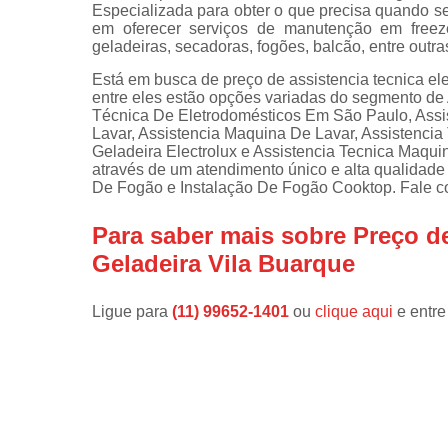
Especializada para obter o que precisa quando se 
em oferecer serviços de manutenção em freeze
Instalações 
geladeiras, secadoras, fogões, balcão, entre outra
lava e sec
Está em busca de preço de assistencia tecnica el
Manutençõe
entre eles estão opções variadas do segmento de
de fogão
Técnica De Eletrodomésticos Em São Paulo, Assi
Lavar, Assistencia Maquina De Lavar, Assistencia
Manutençõe
Geladeira Electrolux e Assistencia Tecnica Maqui
em freezer
através de um atendimento único e alta qualidad
De Fogão e Instalação De Fogão Cooktop. Fale co
Para saber mais sobre Preço de
Geladeira Vila Buarque
Ligue para
(11) 99652-1401
ou
clique aqui
e entre