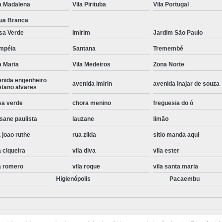
a Madalena
Vila Pirituba
Vila Portugal
Instalação de Maquina de Lavar Roupa
ua Branca
Instalação Eletrica Maquina de Lavar R
sa Verde
Imirim
Jardim São Paulo
Instalação Maquina de Lavar Samsu
mpéia
Santana
Tremembé
Instalação para Maquina de Lavar Rou
a Maria
Vila Medeiros
Zona Norte
Instalar Maquina Lavar Roupa
enida engenheiro
avenida imirin
avenida inajar de souza
etano alvares
Samsung Instalação Maquina de
sa verde
chora menino
freguesia do ó
Instalação de Lava e Seca Samsung
sane paulista
lauzane
limão
Instalação Lava e Seca
Instalação La
 joao ruthe
rua zilda
sitio manda aqui
Instalação Maquina Lava e Seca
I
a ciqueira
vila diva
vila ester
Instalação Samsung Lava e 
a romero
vila roque
vila santa maria
Higienópolis
Pacaembu
Lava e Seca Samsung Instalação
Manutenção de Fogão
Manutenção de F
Manutenção de Fogão Electr