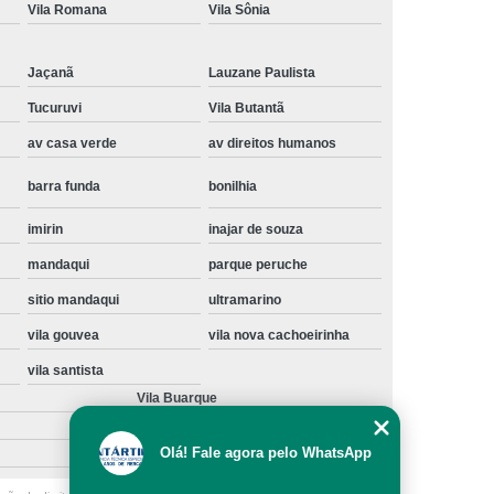
Vila Romana
Vila Sônia
Instalação de Maquina de Lavar Samsung
oupa
Instalação Maquina de Lavar Roupa
Jaçanã
Lauzane Paulista
ng
Instalação Maquina Lavar e Seca
Tucuruvi
Vila Butantã
pa
Instalar Maquina de Lavar Samsung
av casa verde
av direitos humanos
Maquina de Lavar Roupa Instalação
barra funda
bonilhia
 Lavar
Instalação de Lava e Seca
imirin
inajar de souza
Instalação de Maquina Lava e Seca
mandaqui
parque peruche
va e Seca Samsung
Instalação Lava Seca
sitio mandaqui
ultramarino
nstalação Maquina Lava e Seca Samsung
vila gouvea
vila nova cachoeirinha
Seca
Lava e Seca Instalação
vila santista
Vila Buarque
Samsung Instalação Lava e Seca
ogão a Gas
Manutenção de Fogão Cooktop
Olá! Fale agora pelo WhatsApp
olux
Manutenção em Fogão