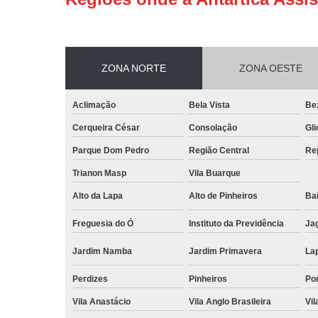
ZONA NORTE
ZONA OESTE
Aclimação
Bela Vista
Be
Cerqueira César
Consolação
Gli
Parque Dom Pedro
Região Central
Re
Trianon Masp
Vila Buarque
Alto da Lapa
Alto de Pinheiros
Bai
Freguesia do Ó
Instituto da Previdência
Ja
Jardim Namba
Jardim Primavera
La
Perdizes
Pinheiros
Po
Vila Anastácio
Vila Anglo Brasileira
Vil