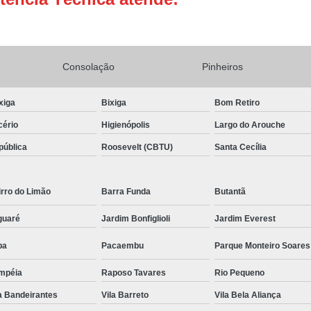
Conserto Adega de Vinho
Conse
Conserto de Adega Brastemp
Consolação
Pinheiros
Conserto de Adega de Vinho
Conserto 
Assistencia Tecnica e Conserto Geladeira E
xiga
Bixiga
Bom Retiro
Conserto de Geladeira Expositora de Bebid
cério
Higienópolis
Largo do Arouche
Conserto e Assistenci
pública
Roosevelt (CBTU)
Santa Cecília
Conserto e Manutenção de Geladeira Expo
Conserto Geladeira Expositora
rro do Limão
Barra Funda
Butantã
Conserto para Geladeira Expositora 
guaré
Jardim Bonfiglioli
Jardim Everest
Brastemp Instalação Fogão
Instalaç
pa
Pacaembu
Parque Monteiro Soares
Instalação de Fogão Brastemp
mpéia
Raposo Tavares
Rio Pequeno
Instalação de Fogão de Embutir
Instalaç
a Bandeirantes
Vila Barreto
Vila Bela Aliança
Instalação Fogão Brastemp
Instalação 