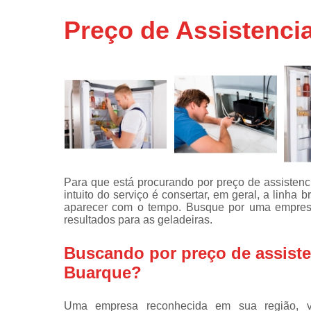
Assistência
Preço de Assistencia
técnicas d
fogão
Assistência
técnicas d
microonda
Conserto d
máquinas d
lavar
Consertos 
adega
Para que está procurando por preço de assistenci
intuito do serviço é consertar, em geral, a linh
Consertos 
aparecer com o tempo. Busque por uma empresa
geladeiras
resultados para as geladeiras.
expositora
Instalação 
Buscando por preço de assisten
fogões
Buarque?
Instalação 
máquinas d
Uma empresa reconhecida em sua região, vo
lavar roup