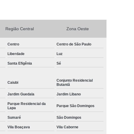
rto Adega Vinho
Conserto de Adega
Conserto de Adega Climatizada
Região Central
Zona Oeste
de Adega Quebrada
Conserto Placa Adega
xpositora
Conserto de Geladeira Expositora
Centro
Centro de São Paulo
as
Conserto de Geladeira Expositora Vertical
Liberdade
Luz
a de Geladeira Expositora
Santa Efigênia
Sé
sitora
Conserto em Geladeira Expositora
Conserto para Geladeira Expositora
Conjunto Residencial
Caiubi
Butantã
de Bar
Brastemp Instalação de Fogão
Jardim Guedala
Jardim Libano
ão de Fogão
Instalação de Fogão a Gas
Parque Residencial da
Parque São Domingos
Lapa
Instalação de Fogão Cooktop
Sumaré
São Domingos
ão de Fogão Gás Encanado
Instalação Fogão
Vila Boaçava
Vila Caborne
Fogão Cooktop
Instalação Fogão de Embutir