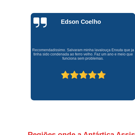
Waldirene
Monteiro
a que ja
Uma empresa á 41 anos no mercado que sempre valoriza o
meio que
cliente ótimo atendimento com garantia de todos o serviços.
Regiões onde a Antártica Assis