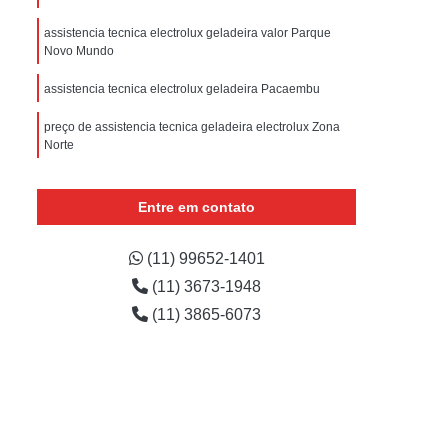
sistencia Tecnica Refrigerador com Defeito
assistencia tecnica electrolux geladeira valor Parque
efrigerador com Problema
Novo Mundo
Assistencia Tecnica Refrigerador Não Liga
assistencia tecnica electrolux geladeira Pacaembu
efrigerador Electrolux Assistencia Tecnica
preço de assistencia tecnica geladeira electrolux Zona
msung
Assistencia Tecnica Maquina Secadora
Norte
e Roupa
Assistencia Tecnica para Secadora
electrolux assistencia tecnica geladeira Parque
Residencial da Lapa
Entre em contato
msung Lavadora e Secadora
conserto de geladeira assistencia tecnica Lauzane
dora
Assistencia Tecnica Secadora
Paulista
(11) 99652-1401
Assistencia Tecnica Secadora de Roupa
(11) 3673-1948
Assistencia Tecnica Secadora Samsung
(11) 3865-6073
oktop
Assistencia Tecnica de Fogão
astemp
Assistencia Tecnica Fogão
Assistencia Tecnica Fogão Brastemp