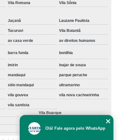
Vila Romana
Vila Sônia
Instalação de Maquina de Lavar Samsung
oupa
Instalação Maquina de Lavar Roupa
Jaçanã
Lauzane Paulista
ng
Instalação Maquina Lavar e Seca
Tucuruvi
Vila Butantã
pa
Instalar Maquina de Lavar Samsung
av casa verde
av direitos humanos
Maquina de Lavar Roupa Instalação
barra funda
bonilhia
 Lavar
Instalação de Lava e Seca
imirin
inajar de souza
Instalação de Maquina Lava e Seca
mandaqui
parque peruche
va e Seca Samsung
Instalação Lava Seca
sitio mandaqui
ultramarino
nstalação Maquina Lava e Seca Samsung
vila gouvea
vila nova cachoeirinha
Seca
Lava e Seca Instalação
vila santista
Vila Buarque
Samsung Instalação Lava e Seca
ogão a Gas
Manutenção de Fogão Cooktop
Olá! Fale agora pelo WhatsApp
olux
Manutenção em Fogão