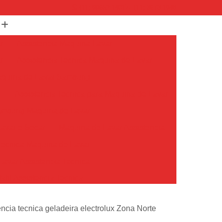
(11) 99652-1401
(11) 3673-1948
r
Assistencia Maquina Lavar
r
Assistencia Tecnica Maquina de Lavar
Maquina de Lavar Samsung
g
Assistencia Tecnica para Maquina de Lavar
Samsung Maquina de Lavar
avar e Secar
Maquina de Lavar Assistencia
Tecnica Maquina de Lavar
avar Assistencia Tecnica
atil Assistencia Tecnica
ondicionado Philco Portatil
encia tecnica geladeira electrolux Zona Norte
Ar Condicionado Portatil