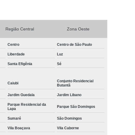
rto Adega Vinho
Conserto de Adega
Conserto de Adega Climatizada
Região Central
Zona Oeste
de Adega Quebrada
Conserto Placa Adega
xpositora
Conserto de Geladeira Expositora
Centro
Centro de São Paulo
as
Conserto de Geladeira Expositora Vertical
Liberdade
Luz
a de Geladeira Expositora
Santa Efigênia
Sé
sitora
Conserto em Geladeira Expositora
Conserto para Geladeira Expositora
Conjunto Residencial
Caiubi
Butantã
de Bar
Brastemp Instalação de Fogão
Jardim Guedala
Jardim Libano
ão de Fogão
Instalação de Fogão a Gas
Parque Residencial da
Parque São Domingos
Lapa
Instalação de Fogão Cooktop
Sumaré
São Domingos
ão de Fogão Gás Encanado
Instalação Fogão
Vila Boaçava
Vila Caborne
Fogão Cooktop
Instalação Fogão de Embutir