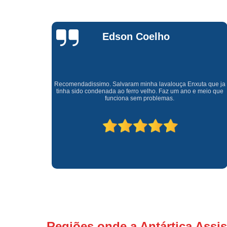
Waldirene
Monteiro
a que ja
Uma empresa á 41 anos no mercado que sempre valoriza o
meio que
cliente ótimo atendimento com garantia de todos o serviços.
Regiões onde a Antártica Assis