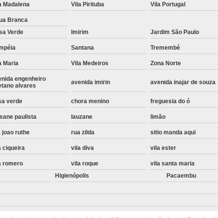
a Madalena
Vila Pirituba
Vila Portugal
Instalação de Maquina de Lavar Roupa
ua Branca
Instalação Eletrica Maquina de Lavar R
sa Verde
Imirim
Jardim São Paulo
Instalação Maquina de Lavar Samsu
mpéia
Santana
Tremembé
Instalação para Maquina de Lavar Rou
a Maria
Vila Medeiros
Zona Norte
Instalar Maquina Lavar Roupa
enida engenheiro
avenida imirin
avenida inajar de souza
etano alvares
Samsung Instalação Maquina de
sa verde
chora menino
freguesia do ó
Instalação de Lava e Seca Samsung
sane paulista
lauzane
limão
Instalação Lava e Seca
Instalação La
 joao ruthe
rua zilda
sitio manda aqui
Instalação Maquina Lava e Seca
I
a ciqueira
vila diva
vila ester
Instalação Samsung Lava e 
a romero
vila roque
vila santa maria
Higienópolis
Pacaembu
Lava e Seca Samsung Instalação
Manutenção de Fogão
Manutenção de F
Manutenção de Fogão Electr