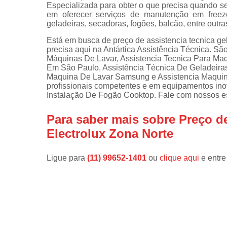
Especializada para obter o que precisa quando se 
em oferecer serviços de manutenção em freeze
Instalações 
geladeiras, secadoras, fogões, balcão, entre outra
lava e sec
Está em busca de preço de assistencia tecnica ge
Manutençõe
precisa aqui na Antártica Assistência Técnica. S
de fogão
Máquinas De Lavar, Assistencia Tecnica Para Maq
Em São Paulo, Assistência Técnica De Geladeiras
Manutençõe
Maquina De Lavar Samsung e Assistencia Maquina
em freezer
profissionais competentes e em equipamentos in
Instalação De Fogão Cooktop. Fale com nossos es
Para saber mais sobre Preço de
Electrolux Zona Norte
Ligue para
(11) 99652-1401
ou
clique aqui
e entre