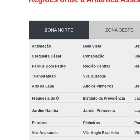
ZONA NORTE
ZONA OESTE
Aclimação
Bela Vista
Be
Cerqueira César
Consolação
Gli
Parque Dom Pedro
Região Central
Re
Trianon Masp
Vila Buarque
Alto da Lapa
Alto de Pinheiros
Bai
Freguesia do Ó
Instituto da Previdência
Ja
Jardim Namba
Jardim Primavera
La
Perdizes
Pinheiros
Po
Vila Anastácio
Vila Anglo Brasileira
Vil