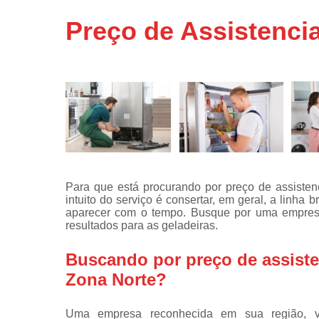
Assistência
Preço de Assistencia
técnicas d
fogão
Assistência
técnicas d
microonda
Conserto d
máquinas d
lavar
Consertos 
adega
Para que está procurando por preço de assistenc
intuito do serviço é consertar, em geral, a linh
Consertos 
aparecer com o tempo. Busque por uma empresa
geladeiras
resultados para as geladeiras.
expositora
Instalação 
Buscando por preço de assisten
fogões
Zona Norte?
Instalação 
máquinas d
Uma empresa reconhecida em sua região, vo
lavar roup