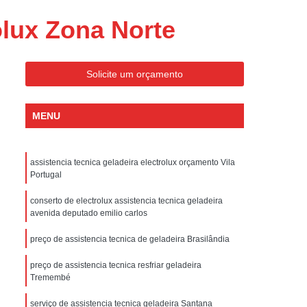
ondicionado Portatil Consul
olux Zona Norte
ondicionado Portatil Philco
Condicionado Tipo Portatil
Solicite um orçamento
 Ar Condicionado Portatil
 Condicionado Portatil Philco
MENU
 Ar Condicionado Portatil
Portatil
Assistencia Tecnica de Geladeira
assistencia tecnica geladeira electrolux orçamento Vila
x
Assistencia Tecnica Electrolux Geladeira
Portugal
ssistencia Tecnica Geladeira Electrolux
conserto de electrolux assistencia tecnica geladeira
avenida deputado emilio carlos
Electrolux Assistencia Tecnica Geladeira
preço de assistencia tecnica de geladeira Brasilândia
cnica
Geladeira Assistencia Tecnica
ca
Assistencia Tecnica de Refrigerador
preço de assistencia tecnica resfriar geladeira
Tremembé
x
Assistencia Tecnica Electrolux Refrigerador
serviço de assistencia tecnica geladeira Santana