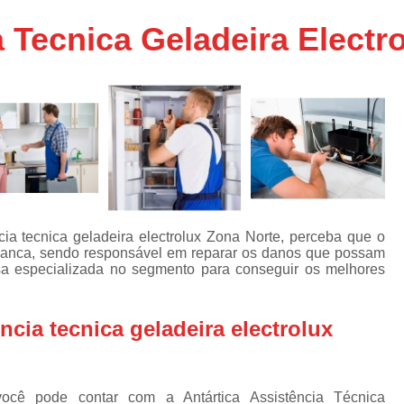
Assistencia Tecnica Ar C
s
 Tecnica Geladeira Electr
e
Assistencia Tecnica Ar C
Assistencia Tecnica Ar 
s
e
Assistencia Tecnica de
s
Assistencia Tecnica de Ar
e
e
Assistencia Tecnica em
Assistencia Tecnica para Ar Condicionado 
de
Assistencia Tecnica de Geladeira Electrolu
ia tecnica geladeira electrolux Zona Norte, perceba que o
a branca, sendo responsável em reparar os danos que possam
Assistencia Tecnica Geladeira
A
de
 especializada no segmento para conseguir os melhores
Assistencia Tecnica Resfriar Geladeira
s
Electrolux Geladeira Assistencia Te
de
cia tecnica geladeira electrolux
Geladeira Electrolux Assistencia Tecni
de
Assistencia Tecnica de Refrigerador Electrolu
e
cê pode contar com a Antártica Assistência Técnica
a