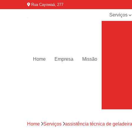
Rua Cayowaá, 277
Serviços
Assistênci
para
máquinas d
lavar
Assistênci
técnica ar
Home
Empresa
Missão
condicionad
portáteis
Assistênci
técnica de
geladeiras
Assistênci
técnica de
refrigerador
Assistênci
Home
Serviços
assistência técnica de geladeir
técnica de
secadoras