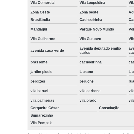
Vila Comercial
Vila Leopoldina
Vil
Zona Oeste
Zona oeste
Ág
Brasilândia
Cachoeirinha
Ca
Mandaqui
Parque Novo Mundo
Po
Vila Guilherme
Vila Gustavo
Vil
avenida deputado emilio
av
avenida casa verde
carlos
ca
bras leme
cachoeirinha
ca
jardim picolo
lausane
lau
perdizes
peruche
rua
vila baruel
vila carbone
vil
vila palmeiras
vila prado
vil
Cerqueira César
Consolação
Sumarezinho
Vila Pompeia