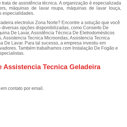
Assistencia Tecnica Refrigerador
As
trata de assistência técnica. A organização é especializada
rs, máquinas de lavar roupa, máquinas de lavar louça,
de
Assistencia Tecnica R
s especialidades.
a
Assistencia Tecnica Refrigerador Electrolux
ladeira electrolux Zona Norte? Encontre a solução que você
s
ão diversas opções disponibilizadas, como Conserto De
Refrigerador Assistencia Tecnica
R
uina De Lavar, Assistência Técnica De Eletrodomésticos
, Assistencia Tecnica Microondas, Assistencia Tecnica
s
Assistencia Tecnica Lavadora Secadora Sa
 De Lavar. Para tal sucesso, a empresa investiu em
ovadores. Também trabalhamos com Instalação De Fogão e
Assistencia Tecnica Maquina Secadora d
pecialistas.
Assistencia Tecnica Sa
 Assistencia Tecnica Geladeira
Assistencia Tecnica Samsung Seca
Assistencia Tecnica Secadora a Gas
 em contato por email.
Assistencia Tecnica Secadora Enxuta
Assistancia Tecnica para Fogão Co
Assistencia Tecnica de Fogão Br
Assistencia Tecnica Fogao a Gas