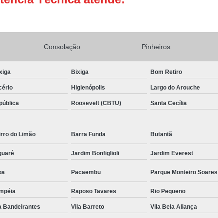
Conserto Adega de Vinho
Conse
Conserto de Adega Brastemp
Consolação
Pinheiros
Conserto de Adega de Vinho
Conserto 
Assistencia Tecnica e Conserto Geladeira E
xiga
Bixiga
Bom Retiro
Conserto de Geladeira Expositora de Bebid
cério
Higienópolis
Largo do Arouche
Conserto e Assistenci
pública
Roosevelt (CBTU)
Santa Cecília
Conserto e Manutenção de Geladeira Expo
Conserto Geladeira Expositora
rro do Limão
Barra Funda
Butantã
Conserto para Geladeira Expositora 
guaré
Jardim Bonfiglioli
Jardim Everest
Brastemp Instalação Fogão
Instalaç
pa
Pacaembu
Parque Monteiro Soares
Instalação de Fogão Brastemp
mpéia
Raposo Tavares
Rio Pequeno
Instalação de Fogão de Embutir
Instalaç
a Bandeirantes
Vila Barreto
Vila Bela Aliança
Instalação Fogão Brastemp
Instalação 