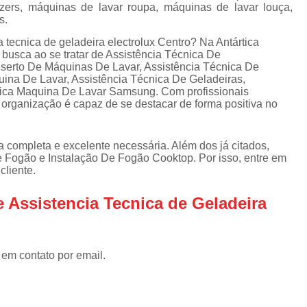
Assistencia Tecnica Refrigerador
As
ers, máquinas de lavar roupa, máquinas de lavar louça,
s.
de
Assistencia Tecnica R
a
 tecnica de geladeira electrolux Centro? Na Antártica
Assistencia Tecnica Refrigerador Electrolux
 busca ao se tratar de Assistência Técnica De
s
serto De Máquinas De Lavar, Assistência Técnica De
Refrigerador Assistencia Tecnica
R
ina De Lavar, Assistência Técnica De Geladeiras,
nica Maquina De Lavar Samsung. Com profissionais
s
Assistencia Tecnica Lavadora Secadora Sa
 organização é capaz de se destacar de forma positiva no
Assistencia Tecnica Maquina Secadora d
Assistencia Tecnica Sa
 a completa e excelente necessária. Além dos já citados,
 Fogão e Instalação De Fogão Cooktop. Por isso, entre em
Assistencia Tecnica Samsung Seca
cliente.
Assistencia Tecnica Secadora a Gas
 Assistencia Tecnica de Geladeira
Assistencia Tecnica Secadora Enxuta
Assistancia Tecnica para Fogão Co
 em contato por email.
Assistencia Tecnica de Fogão Br
Assistencia Tecnica Fogao a Gas