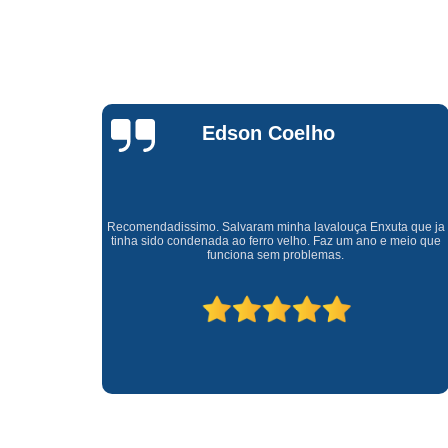
Waldirene
Monteiro
a que ja
Uma empresa á 41 anos no mercado que sempre valoriza o
meio que
cliente ótimo atendimento com garantia de todos o serviços.