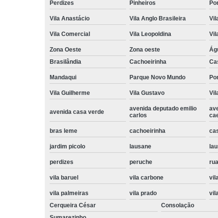
Perdizes
Pinheiros
Po
Vila Anastácio
Vila Anglo Brasileira
Vil
Vila Comercial
Vila Leopoldina
Vil
Zona Oeste
Zona oeste
Ág
Brasilândia
Cachoeirinha
Ca
Mandaqui
Parque Novo Mundo
Po
Vila Guilherme
Vila Gustavo
Vil
avenida deputado emilio
av
avenida casa verde
carlos
ca
bras leme
cachoeirinha
ca
jardim picolo
lausane
lau
perdizes
peruche
rua
vila baruel
vila carbone
vil
vila palmeiras
vila prado
vil
Cerqueira César
Consolação
Sumarezinho