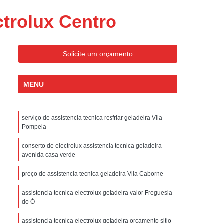
ondicionado Portatil Consul
ctrolux Centro
ondicionado Portatil Philco
Condicionado Tipo Portatil
Solicite um orçamento
 Ar Condicionado Portatil
 Condicionado Portatil Philco
MENU
 Ar Condicionado Portatil
Portatil
Assistencia Tecnica de Geladeira
serviço de assistencia tecnica resfriar geladeira Vila
x
Assistencia Tecnica Electrolux Geladeira
Pompeia
ssistencia Tecnica Geladeira Electrolux
conserto de electrolux assistencia tecnica geladeira
avenida casa verde
Electrolux Assistencia Tecnica Geladeira
preço de assistencia tecnica geladeira Vila Caborne
cnica
Geladeira Assistencia Tecnica
ca
Assistencia Tecnica de Refrigerador
assistencia tecnica electrolux geladeira valor Freguesia
do Ó
x
Assistencia Tecnica Electrolux Refrigerador
assistencia tecnica electrolux geladeira orçamento sitio