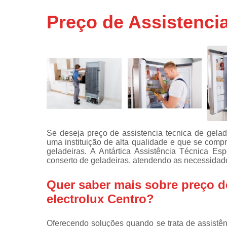
Assistência
Preço de Assistencia
técnicas d
fogão
Assistência
técnicas d
microonda
Conserto d
máquinas d
lavar
Consertos 
adega
Se deseja preço de assistencia tecnica de gelade
uma instituição de alta qualidade e que se comp
Consertos 
geladeiras. A Antártica Assistência Técnica E
geladeiras
conserto de geladeiras, atendendo as necessidade
expositora
Instalação 
Quer saber mais sobre preço de
fogões
electrolux Centro?
Instalação 
máquinas d
Oferecendo soluções quando se trata de assistênc
lavar roup