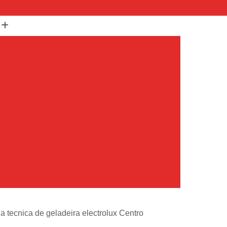
(11) 99652-1401
(11) 3673-1948
r
Assistencia Maquina Lavar
r
Assistencia Tecnica Maquina de Lavar
Maquina de Lavar Samsung
g
Assistencia Tecnica para Maquina de Lavar
Samsung Maquina de Lavar
avar e Secar
Maquina de Lavar Assistencia
Tecnica Maquina de Lavar
avar Assistencia Tecnica
atil Assistencia Tecnica
ondicionado Philco Portatil
a tecnica de geladeira electrolux Centro
Ar Condicionado Portatil