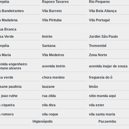
mpéia
Raposo Tavares
Rio Pequeno
Instalação de Maquina de Lavar Roupa
a Bandeirantes
Vila Barreto
Vila Bela Aliança
Instalação Eletrica Maquina de Lavar R
a Madalena
Vila Pirituba
Vila Portugal
Instalação Maquina de Lavar Samsu
ua Branca
Instalação para Maquina de Lavar Rou
sa Verde
Imirim
Jardim São Paulo
Instalar Maquina Lavar Roupa
mpéia
Santana
Tremembé
a Maria
Vila Medeiros
Zona Norte
Samsung Instalação Maquina de
enida engenheiro
Instalação de Lava e Seca Samsung
avenida imirin
avenida inajar de souza
etano alvares
Instalação Lava e Seca
Instalação La
sa verde
chora menino
freguesia do ó
Instalação Maquina Lava e Seca
I
sane paulista
lauzane
limão
Instalação Samsung Lava e 
 joao ruthe
rua zilda
sitio manda aqui
Lava e Seca Samsung Instalação
a ciqueira
vila diva
vila ester
Manutenção de Fogão
Manutenção de F
a romero
vila roque
vila santa maria
Higienópolis
Pacaembu
Manutenção de Fogão Electr