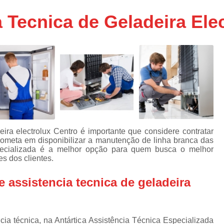
Assistencia Tecnica Ar C
s
 Tecnica de Geladeira Ele
e
Assistencia Tecnica Ar C
Assistencia Tecnica Ar 
s
e
Assistencia Tecnica de
s
Assistencia Tecnica de Ar
e
e
Assistencia Tecnica em
Assistencia Tecnica para Ar Condicionado 
de
Assistencia Tecnica de Geladeira Electrolu
ira electrolux Centro é importante que considere contratar
rometa em disponibilizar a manutenção de linha branca das
Assistencia Tecnica Geladeira
A
de
specializada é a melhor opção para quem busca o melhor
s dos clientes.
Assistencia Tecnica Resfriar Geladeira
s
Electrolux Geladeira Assistencia Te
de
 assistencia tecnica de geladeira
Geladeira Electrolux Assistencia Tecni
de
Assistencia Tecnica de Refrigerador Electrolu
e
ia técnica, na Antártica Assistência Técnica Especializada
a