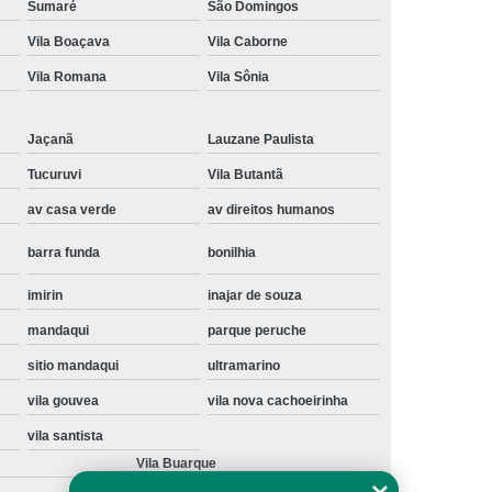
Sumaré
São Domingos
Instalação de Maquina de Lavar Samsung
Vila Boaçava
Vila Caborne
oupa
Instalação Maquina de Lavar Roupa
Vila Romana
Vila Sônia
ng
Instalação Maquina Lavar e Seca
pa
Instalar Maquina de Lavar Samsung
Jaçanã
Lauzane Paulista
Maquina de Lavar Roupa Instalação
Tucuruvi
Vila Butantã
av casa verde
av direitos humanos
 Lavar
Instalação de Lava e Seca
Instalação de Maquina Lava e Seca
barra funda
bonilhia
va e Seca Samsung
Instalação Lava Seca
imirin
inajar de souza
nstalação Maquina Lava e Seca Samsung
mandaqui
parque peruche
Seca
Lava e Seca Instalação
sitio mandaqui
ultramarino
Samsung Instalação Lava e Seca
vila gouvea
vila nova cachoeirinha
ogão a Gas
Manutenção de Fogão Cooktop
vila santista
Vila Buarque
olux
Manutenção em Fogão