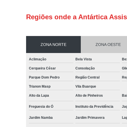
Regiões onde a Antártica Assis
ZONA NORTE
ZONA OESTE
Aclimação
Bela Vista
Be
Cerqueira César
Consolação
Gli
Parque Dom Pedro
Região Central
Re
Trianon Masp
Vila Buarque
Alto da Lapa
Alto de Pinheiros
Bai
Freguesia do Ó
Instituto da Previdência
Ja
Jardim Namba
Jardim Primavera
La