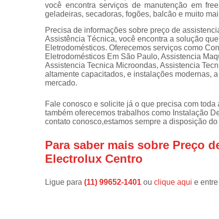
você encontra serviços de manutenção em freez
geladeiras, secadoras, fogões, balcão e muito mai
Instalações 
lava e sec
Precisa de informações sobre preço de assistencia
Assistência Técnica, você encontra a solução que
Manutençõe
Eletrodomésticos. Oferecemos serviços como Con
de fogão
Eletrodomésticos Em São Paulo, Assistencia Maqu
Assistencia Tecnica Microondas, Assistencia Tec
Manutençõe
altamente capacitados, e instalações modernas, a
em freezer
mercado.
Fale conosco e solicite já o que precisa com toda
também oferecemos trabalhos como Instalação De
contato conosco,estamos sempre a disposição do 
Para saber mais sobre Preço de
Electrolux Centro
Ligue para
(11) 99652-1401
ou
clique aqui
e entre