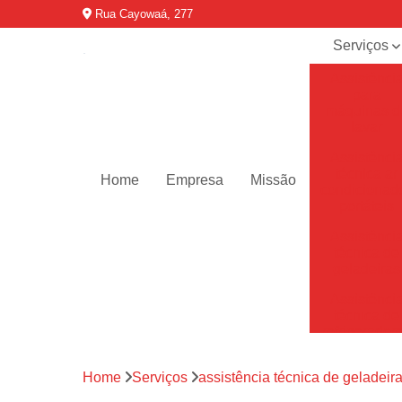
Rua Cayowaá, 277
Serviços
Assistênci
para
máquinas d
lavar
Assistênci
técnica ar
Home
Empresa
Missão
condicionad
portáteis
Assistênci
técnica de
geladeiras
Assistênci
técnica de
refrigerador
Assistênci
Home
Serviços
assistência técnica de geladeir
técnica de
secadoras