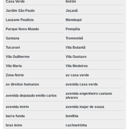
Casa Verde
Imirim
Jardim São Paulo
Jaçanã
Lauzane Paulista
Mandaqui
Parque Novo Mundo
Pompéia
Santana
Tremembé
Tucuruvi
Vila Butantã
Vila Guilherme
Vila Gustavo
Vila Maria
Vila Medeiros
Zona Norte
av casa verde
av direitos humanos
avenida casa verde
avenida engenheiro caetano
avenida deputado emilio carlos
alvares
avenida imirin
avenida inajar de souza
barra funda
bonilhia
bras leme
cachoeirinha