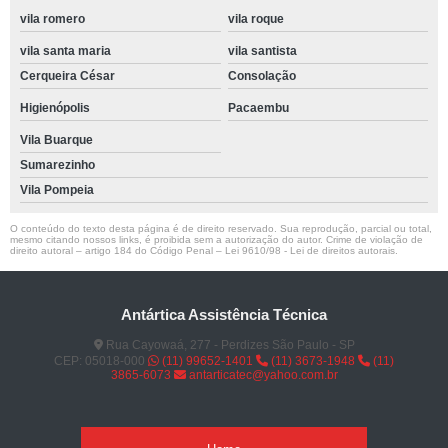
vila romero
vila roque
vila santa maria
vila santista
Cerqueira César
Consolação
Higienópolis
Pacaembu
Vila Buarque
Sumarezinho
Vila Pompeia
O conteúdo do texto desta página é de direito reservado. Sua reprodução, parcial ou total,
mesmo citando nossos links, é proibida sem a autorização do autor. Crime de violação de
direito autoral – artigo 184 do Código Penal –
Lei 9610/98 - Lei de direitos autorais
.
Antártica Assistência Técnica
Rua Cayowaá, 277 - Perdizes São Paulo - SP
CEP: 05018-000
(11) 99652-1401
(11) 3673-1948
(11)
3865-6073
antarticatec@yahoo.com.br