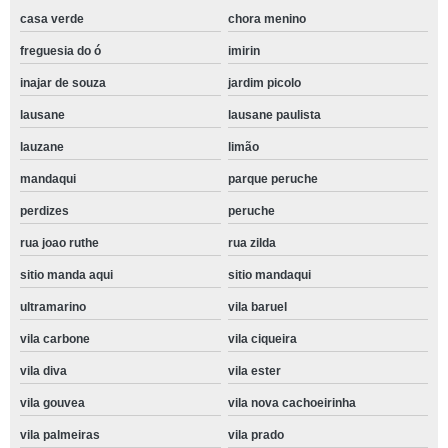
casa verde
chora menino
freguesia do ó
imirin
inajar de souza
jardim picolo
lausane
lausane paulista
lauzane
limão
mandaqui
parque peruche
perdizes
peruche
rua joao ruthe
rua zilda
sitio manda aqui
sitio mandaqui
ultramarino
vila baruel
vila carbone
vila ciqueira
vila diva
vila ester
vila gouvea
vila nova cachoeirinha
vila palmeiras
vila prado