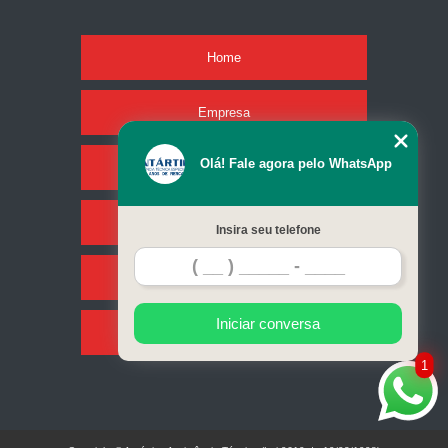
Home
Empresa
Olá! Fale agora pelo WhatsApp
Missão
Serviços
Insira seu telefone
Contato
Iniciar conversa
Mapa do site
1