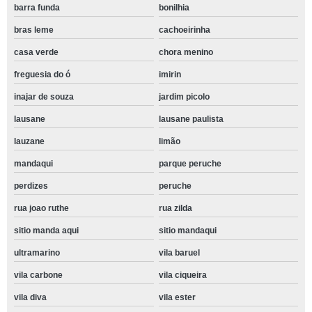
barra funda
bonilhia
bras leme
cachoeirinha
casa verde
chora menino
freguesia do ó
imirin
inajar de souza
jardim picolo
lausane
lausane paulista
lauzane
limão
mandaqui
parque peruche
perdizes
peruche
rua joao ruthe
rua zilda
sitio manda aqui
sitio mandaqui
ultramarino
vila baruel
vila carbone
vila ciqueira
vila diva
vila ester