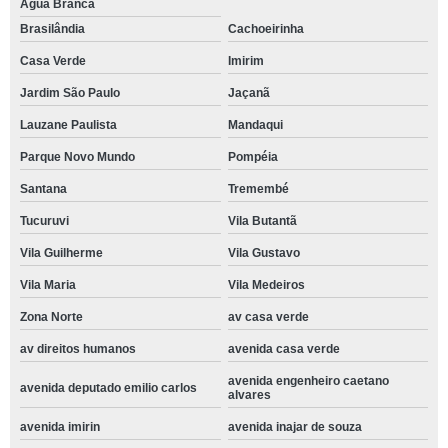
Água Branca
Brasilândia
Cachoeirinha
Casa Verde
Imirim
Jardim São Paulo
Jaçanã
Lauzane Paulista
Mandaqui
Parque Novo Mundo
Pompéia
Santana
Tremembé
Tucuruvi
Vila Butantã
Vila Guilherme
Vila Gustavo
Vila Maria
Vila Medeiros
Zona Norte
av casa verde
av direitos humanos
avenida casa verde
avenida engenheiro caetano
avenida deputado emilio carlos
alvares
avenida imirin
avenida inajar de souza