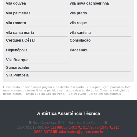
vila gouvea
vila nova cachoeirinha
vila palmeiras
vila prado
vila romero
vila roque
vila santa maria
vila santista
Cerqueira César
Consolação
Higienópolis
Pacaembu
Vila Buarque
Sumarezinho
Vila Pompeia
O conteúdo do texto desta página é de direito reservado. Sua reprodução, parcial ou total,
mesmo citando nossos links, é proibida sem a autorização do autor. Crime de violação de
direito autoral – artigo 184 do Código Penal –
Lei 9610/98 - Lei de direitos autorais
.
Antártica Assistência Técnica
Rua Cayowaá, 277 - Perdizes São Paulo - SP
CEP: 05018-000
(11) 99652-1401
(11) 3673-1948
(11)
3865-6073
antarticatec@yahoo.com.br