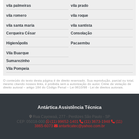
vila palmeiras
vila prado
vila romero
vila roque
vila santa maria
vila santista
Cerqueira César
Consolação
Higienópolis
Pacaembu
Vila Buarque
Sumarezinho
Vila Pompeia
O conteúdo do texto desta página é de direito reservado. Sua reprodução, parcial ou total,
mesmo citando nossos links, é proibida sem a autorização do autor. Crime de violação de
direito autoral – artigo 184 do Código Penal –
Lei 9610/98 - Lei de direitos autorais
.
Antártica Assistência Técnica
Rua Cayowaá, 277 - Perdizes São Paulo - SP
CEP: 05018-000
(11) 99652-1401
(11) 3673-1948
(11)
3865-6073
antarticatec@yahoo.com.br