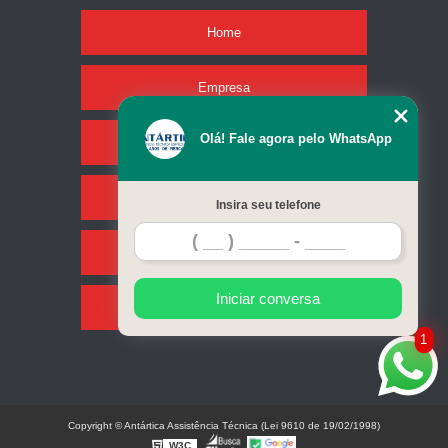
Home
Empresa
Olá! Fale agora pelo WhatsApp
Missão
Serviços
Insira seu telefone
Contato
Iniciar conversa
Mapa do site
1
Copyright © Antártica Assistência Técnica (Lei 9610 de 19/02/1998)
W3C