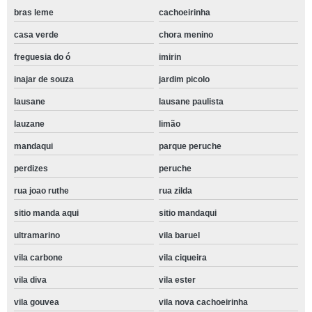
bras leme
cachoeirinha
casa verde
chora menino
freguesia do ó
imirin
inajar de souza
jardim picolo
lausane
lausane paulista
lauzane
limão
mandaqui
parque peruche
perdizes
peruche
rua joao ruthe
rua zilda
sitio manda aqui
sitio mandaqui
ultramarino
vila baruel
vila carbone
vila ciqueira
vila diva
vila ester
vila gouvea
vila nova cachoeirinha