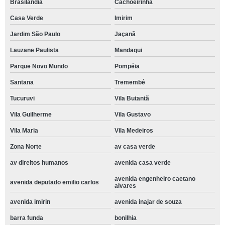
Brasilândia
Cachoeirinha
Casa Verde
Imirim
Jardim São Paulo
Jaçanã
Lauzane Paulista
Mandaqui
Parque Novo Mundo
Pompéia
Santana
Tremembé
Tucuruvi
Vila Butantã
Vila Guilherme
Vila Gustavo
Vila Maria
Vila Medeiros
Zona Norte
av casa verde
av direitos humanos
avenida casa verde
avenida engenheiro caetano
avenida deputado emilio carlos
alvares
avenida imirin
avenida inajar de souza
barra funda
bonilhia