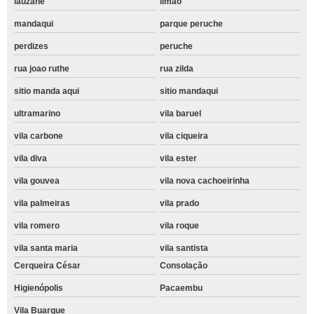
lauzane
limão
mandaqui
parque peruche
perdizes
peruche
rua joao ruthe
rua zilda
sitio manda aqui
sitio mandaqui
ultramarino
vila baruel
vila carbone
vila ciqueira
vila diva
vila ester
vila gouvea
vila nova cachoeirinha
vila palmeiras
vila prado
vila romero
vila roque
vila santa maria
vila santista
Cerqueira César
Consolação
Higienópolis
Pacaembu
Vila Buarque