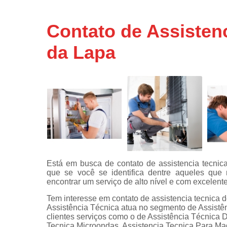
Assistência
técnicas d
Contato de Assisten
fogão
da Lapa
Assistência
técnicas d
microonda
Conserto d
máquinas d
lavar
Consertos 
adega
Consertos 
geladeiras
Está em busca de contato de assistencia tecnic
expositora
que se você se identifica dentre aqueles que 
Instalação 
encontrar um serviço de alto nível e com excelente
fogões
Tem interesse em contato de assistencia tecnica d
Assistência Técnica atua no segmento de Assistên
Instalação 
clientes serviços como o de Assistência Técnica 
máquinas d
Tecnica Microondas, Assistencia Tecnica Para Ma
lavar roup