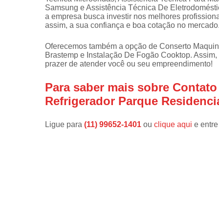
Samsung e Assistência Técnica De Eletrodoméstic
Instalações 
a empresa busca investir nos melhores profission
lava e sec
assim, a sua confiança e boa cotação no mercado
Manutençõe
Oferecemos também a opção de Conserto Maquin
de fogão
Brastemp e Instalação De Fogão Cooktop. Assim, 
prazer de atender você ou seu empreendimento!
Manutençõe
em freezer
Para saber mais sobre Contato
Refrigerador Parque Residenci
Ligue para
(11) 99652-1401
ou
clique aqui
e entre