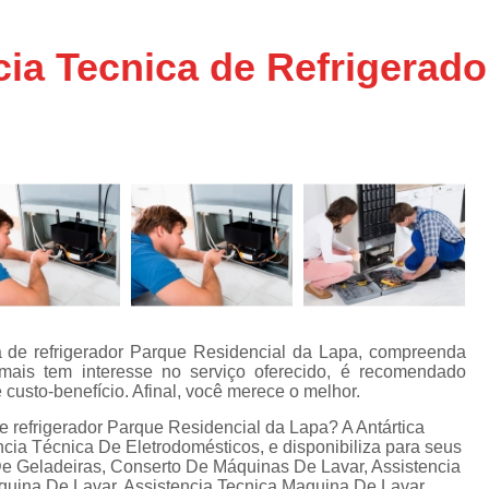
Assistencia Tecnica Ar C
s
e
Assistencia Tecnica Ar C
cia Tecnica de Refrigerado
Assistencia Tecnica Ar 
s
e
Assistencia Tecnica de
s
Assistencia Tecnica de Ar
e
e
Assistencia Tecnica em
Assistencia Tecnica para Ar Condicionado 
de
Assistencia Tecnica de Geladeira Electrolu
Assistencia Tecnica Geladeira
A
de
Assistencia Tecnica Resfriar Geladeira
a de refrigerador Parque Residencial da Lapa, compreenda
s
mais tem interesse no serviço oferecido, é recomendado
Electrolux Geladeira Assistencia Te
de
 custo-benefício. Afinal, você merece o melhor.
Geladeira Electrolux Assistencia Tecni
e refrigerador Parque Residencial da Lapa? A Antártica
cia Técnica De Eletrodomésticos, e disponibiliza para seus
de
Assistencia Tecnica de Refrigerador Electrolu
De Geladeiras, Conserto De Máquinas De Lavar, Assistencia
e
quina De Lavar, Assistencia Tecnica Maquina De Lavar
a