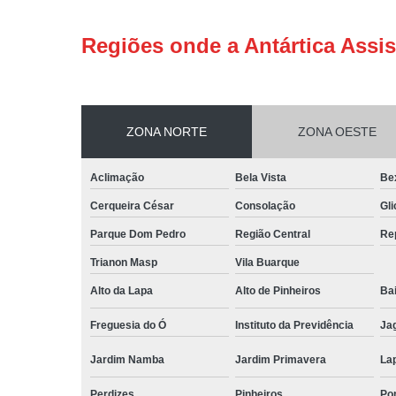
Regiões onde a Antártica Assis
ZONA NORTE
ZONA OESTE
Aclimação
Bela Vista
Be
Cerqueira César
Consolação
Gli
Parque Dom Pedro
Região Central
Re
Trianon Masp
Vila Buarque
Alto da Lapa
Alto de Pinheiros
Bai
Freguesia do Ó
Instituto da Previdência
Ja
Jardim Namba
Jardim Primavera
La
Perdizes
Pinheiros
Po