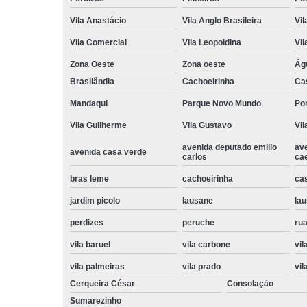
Vila Anastácio
Vila Anglo Brasileira
Vil
Vila Comercial
Vila Leopoldina
Vil
Zona Oeste
Zona oeste
Ág
Brasilândia
Cachoeirinha
Ca
Mandaqui
Parque Novo Mundo
Po
Vila Guilherme
Vila Gustavo
Vil
avenida deputado emilio
av
avenida casa verde
carlos
ca
bras leme
cachoeirinha
ca
jardim picolo
lausane
lau
perdizes
peruche
rua
vila baruel
vila carbone
vil
vila palmeiras
vila prado
vil
Cerqueira César
Consolação
Sumarezinho