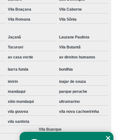
Instalação de Maquina de Lavar Samsung
Vila Boaçava
Vila Caborne
oupa
Instalação Maquina de Lavar Roupa
Vila Romana
Vila Sônia
ng
Instalação Maquina Lavar e Seca
Jaçanã
Lauzane Paulista
pa
Instalar Maquina de Lavar Samsung
Tucuruvi
Vila Butantã
Maquina de Lavar Roupa Instalação
av casa verde
av direitos humanos
 Lavar
Instalação de Lava e Seca
barra funda
bonilhia
Instalação de Maquina Lava e Seca
va e Seca Samsung
Instalação Lava Seca
imirin
inajar de souza
mandaqui
parque peruche
nstalação Maquina Lava e Seca Samsung
sitio mandaqui
ultramarino
Seca
Lava e Seca Instalação
vila gouvea
vila nova cachoeirinha
Samsung Instalação Lava e Seca
vila santista
ogão a Gas
Manutenção de Fogão Cooktop
Vila Buarque
olux
Manutenção em Fogão