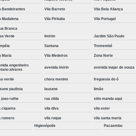
Instalação de Maquina de Lavar Roupa
a Bandeirantes
Vila Barreto
Vila Bela Aliança
Instalação Eletrica Maquina de Lavar R
a Madalena
Vila Pirituba
Vila Portugal
Instalação Maquina de Lavar Samsu
ua Branca
sa Verde
Imirim
Jardim São Paulo
Instalação para Maquina de Lavar Rou
mpéia
Santana
Tremembé
Instalar Maquina Lavar Roupa
a Maria
Vila Medeiros
Zona Norte
Samsung Instalação Maquina de
enida engenheiro
avenida imirin
avenida inajar de souza
Instalação de Lava e Seca Samsung
etano alvares
Instalação Lava e Seca
Instalação La
sa verde
chora menino
freguesia do ó
sane paulista
lauzane
limão
Instalação Maquina Lava e Seca
I
 joao ruthe
rua zilda
sitio manda aqui
Instalação Samsung Lava e 
a ciqueira
vila diva
vila ester
Lava e Seca Samsung Instalação
a romero
vila roque
vila santa maria
Manutenção de Fogão
Manutenção de F
Higienópolis
Pacaembu
Manutenção de Fogão Electr