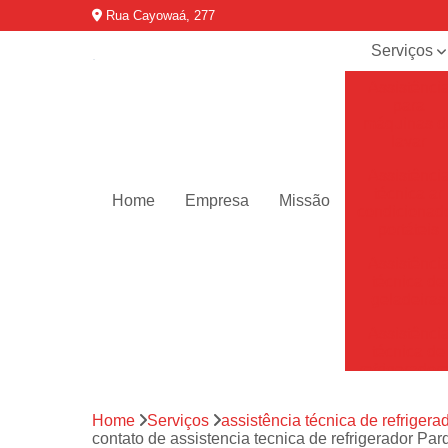
Rua Cayowaá, 277
Serviços
Assistênci
para
máquinas d
lavar
Assistênci
técnica ar
Home
Empresa
Missão
condicionad
portáteis
Assistênci
técnica de
geladeiras
Assistênci
técnica de
refrigerador
Assistênci
Home
Serviços
assistência técnica de refrigera
técnica de
contato de assistencia tecnica de refrigerador Pa
secadoras