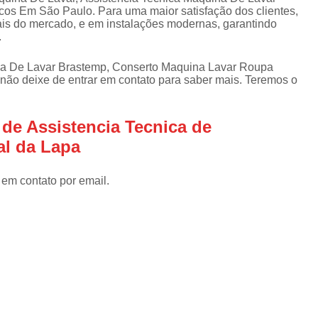
Assistencia Tecnica Refrigerador
As
os Em São Paulo. Para uma maior satisfação dos clientes,
de
ais do mercado, e em instalações modernas, garantindo
Assistencia Tecnica R
a
.
Assistencia Tecnica Refrigerador Electrolux
s
a De Lavar Brastemp, Conserto Maquina Lavar Roupa
Refrigerador Assistencia Tecnica
R
não deixe de entrar em contato para saber mais. Teremos o
s
Assistencia Tecnica Lavadora Secadora Sa
 de Assistencia Tecnica de
Assistencia Tecnica Maquina Secadora d
al da Lapa
Assistencia Tecnica Sa
Assistencia Tecnica Samsung Seca
 em contato por email.
Assistencia Tecnica Secadora a Gas
Assistencia Tecnica Secadora Enxuta
Assistancia Tecnica para Fogão Co
Assistencia Tecnica de Fogão Br
Assistencia Tecnica Fogao a Gas