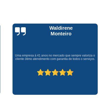
Assistencia Tecnica Fogao Cooktop
A
Brastemp Fogão Assistencia Tecnica
Assistencia Tecnica Brastemp Microon
Assistencia Tecnica
Claúdia
Andrullis
Assistencia Tecnica Forno Microondas 
Assistencia Tecnica Microondas Bra
Microondas Brastemp Assistencia Tecnica
Gostaria primeiramente de agradecer o bom atendimento
telefônico (q hj infelizmente é um problema), e a eficiência do
técnico Sr Henrique na solução do problema da minha lava e
Conserto de Maquina de Lavar
C
seca q minha família não vive mais sem. #recomendo os
serviços.
Conserto de Maquina de Lavar Ro
Conserto Maquina de Lavar
C
Conserto Maquina de Lavar Roupa
Conserto Maquina Lavar Roupa
C
Maquina de Lavar Conserto
Tec
Conserto Adega
Conserto Adega 