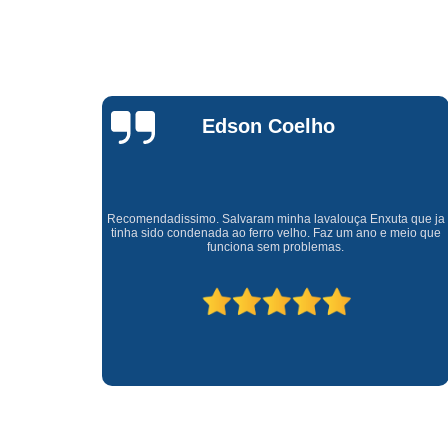
Waldirene
Monteiro
a que ja
Uma empresa á 41 anos no mercado que sempre valoriza o
meio que
cliente ótimo atendimento com garantia de todos o serviços.