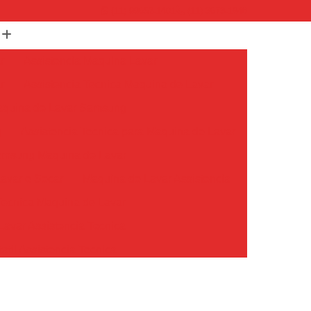
(11) 99652-1401
(11) 3673-1948
r
Assistencia Maquina Lavar
r
Assistencia Tecnica Maquina de Lavar
Maquina de Lavar Samsung
g
Assistencia Tecnica para Maquina de Lavar
Samsung Maquina de Lavar
avar e Secar
Maquina de Lavar Assistencia
Tecnica Maquina de Lavar
avar Assistencia Tecnica
atil Assistencia Tecnica
ondicionado Philco Portatil
Ar Condicionado Portatil