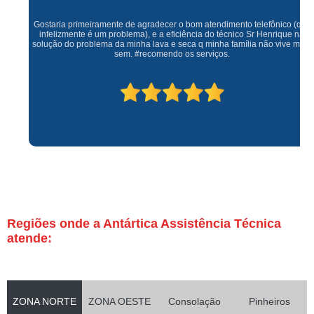
Gostaria primeiramente de agradecer o bom atendimento telefônico (q hj
infelizmente é um problema), e a eficiência do técnico Sr Henrique na
solução do problema da minha lava e seca q minha família não vive mais
sem. #recomendo os serviços.
Regiões onde a Antártica Assistência Técnica
atende:
ZONA NORTE
ZONA OESTE
Consolação
Pinheiros