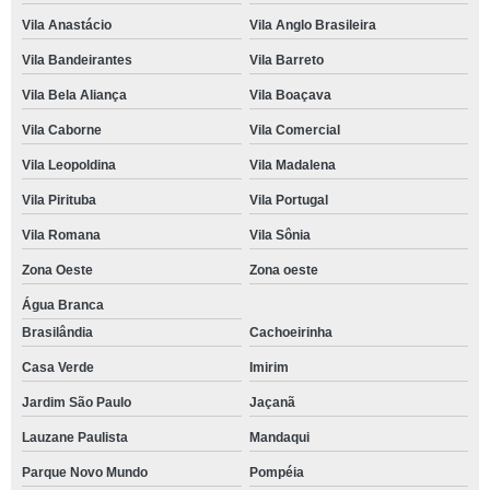
Vila Anastácio
Vila Anglo Brasileira
Vila Bandeirantes
Vila Barreto
Vila Bela Aliança
Vila Boaçava
Vila Caborne
Vila Comercial
Vila Leopoldina
Vila Madalena
Vila Pirituba
Vila Portugal
Vila Romana
Vila Sônia
Zona Oeste
Zona oeste
Água Branca
Brasilândia
Cachoeirinha
Casa Verde
Imirim
Jardim São Paulo
Jaçanã
Lauzane Paulista
Mandaqui
Parque Novo Mundo
Pompéia