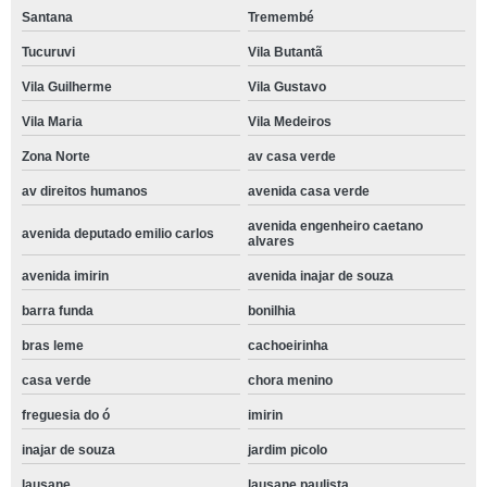
Santana
Tremembé
Tucuruvi
Vila Butantã
Vila Guilherme
Vila Gustavo
Vila Maria
Vila Medeiros
Zona Norte
av casa verde
av direitos humanos
avenida casa verde
avenida engenheiro caetano
avenida deputado emilio carlos
alvares
avenida imirin
avenida inajar de souza
barra funda
bonilhia
bras leme
cachoeirinha
casa verde
chora menino
freguesia do ó
imirin
inajar de souza
jardim picolo
lausane
lausane paulista