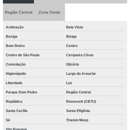
Região Central
Zona Oeste
Aclimação
Bela Vista
Bexiga
Bixiga
Bom Retiro
Centro
Centro de São Paulo
Cerqueira César
Consolação
Glicério
Higienópolis
Largo do Arouche
Liberdade
Luz
Parque Dom Pedro
Região Central
República
Roosevelt (CBTU)
Santa Cecília
Santa Efigênia
Sé
Trianon Masp
Vila Buarque