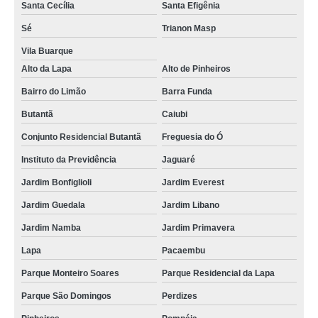
Santa Cecília
Santa Efigênia
telefone de assistencia tecnica refrigerador não liga Bairro do Limão
Sé
Trianon Masp
assistencia tecnica refrigerador com problema Rio Pequeno
Vila Buarque
telefone de assistencia tecnica de refrigerador electrolux Vila Buarque
Alto da Lapa
Alto de Pinheiros
contato de assistencia tecnica refrigerador com defeito freguesia do ó
Bairro do Limão
Barra Funda
telefone de assistencia tecnica refrigerador não liga Roosevelt (CBTU)
Butantã
Caiubi
Conjunto Residencial Butantã
Freguesia do Ó
contato de assistencia tecnica refrigerador não liga Jardim Everest
Instituto da Previdência
Jaguaré
contato de assistencia tecnica refrigerador com problema lausane
Jardim Bonfiglioli
Jardim Everest
assistencia tecnica refrigerador electrolux vila diva
Jardim Guedala
Jardim Libano
contato de assistencia tecnica de refrigerador electrolux Cachoeirinha
Jardim Namba
Jardim Primavera
assistencia tecnica refrigerador valores jardim picolo
Lapa
Pacaembu
assistencia tecnica refrigerador com problema orçamento Cerqueira César
Parque Monteiro Soares
Parque Residencial da Lapa
assistencia tecnica refrigerador electrolux lausane
Parque São Domingos
Perdizes
refrigerador electrolux assistencia tecnica Sumarezinho