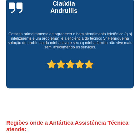
Claúdia
assistencia tecnica refrigerador Zona Oeste
Andrullis
assistencia tecnica refrigerador com defeito Jardim São Paulo
assistencia tecnica refrigerador orçamento lausane paulista
Gostaria primeiramente de agradecer o bom atendimento telefônico (q hj
assistencia tecnica refrigerador não liga valores chora menino
infelizmente é um problema), e a eficiência do técnico Sr Henrique na
solução do problema da minha lava e seca q minha família não vive mais
telefone de assistencia tecnica electrolux refrigerador lauzane
sem. #recomendo os serviços.
telefone de assistencia tecnica refrigerador Raposo Tavares
telefone de assistencia tecnica refrigerador com defeito Parque Residencial
da Lapa
telefone de assistencia tecnica de refrigerador Pompéia
contato de assistencia tecnica refrigerador imirin
contato de assistencia tecnica electrolux refrigerador vila palmeiras
telefone de assistencia tecnica refrigerador com problema Vila Madalena
Regiões onde a Antártica Assistência Técnica
conserto de refrigerador electrolux assistencia tecnica barra funda
atende:
contato de assistencia tecnica refrigerador electrolux Consolação