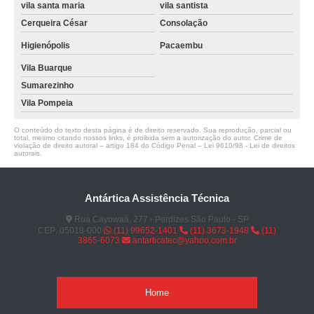
vila santa maria
vila santista
Cerqueira César
Consolação
Higienópolis
Pacaembu
Vila Buarque
Sumarezinho
Vila Pompeia
O conteúdo do texto desta página é de direito reservado. Sua reprodução, parcial ou
total, mesmo citando nossos links, é proibida sem a autorização do autor. Crime de
violação de direito autoral – artigo 184 do Código Penal –
Lei 9610/98 - Lei de direitos
autorais
.
Antártica Assistência Técnica
Rua Cayowaá, 277 - Perdizes São Paulo - SP
CEP: 05018-000
(11) 99652-1401
(11) 3673-1948
(11)
3865-6073
antarticatec@yahoo.com.br
Home