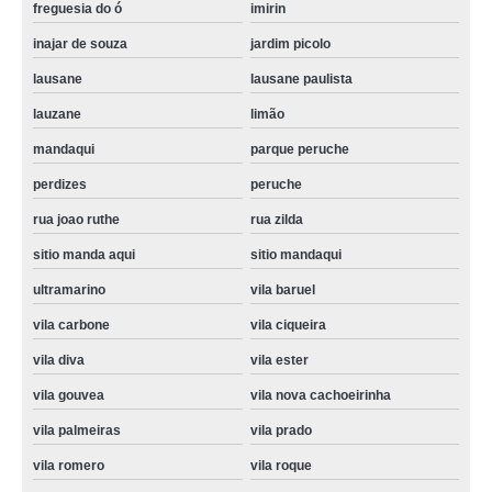
assistencia tecnica refrigerador com defeito Centro de São Paulo
freguesia do ó
imirin
inajar de souza
jardim picolo
lausane
lausane paulista
lauzane
limão
mandaqui
parque peruche
perdizes
peruche
rua joao ruthe
rua zilda
sitio manda aqui
sitio mandaqui
ultramarino
vila baruel
vila carbone
vila ciqueira
vila diva
vila ester
vila gouvea
vila nova cachoeirinha
vila palmeiras
vila prado
vila romero
vila roque