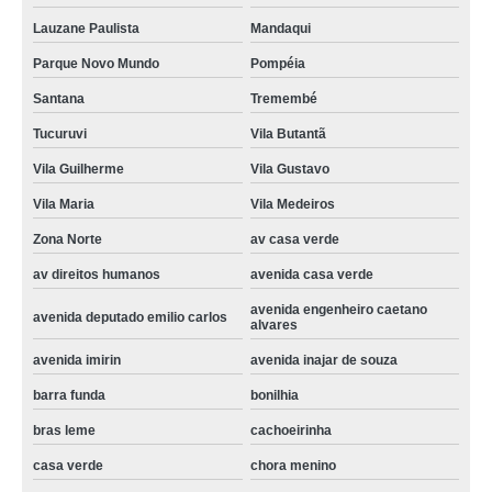
contato de assistencia tecnica refrigerador com defeito Jardim Libano
Lauzane Paulista
Mandaqui
refrigerador assistencia tecnica vila nova cachoeirinha
Parque Novo Mundo
Pompéia
telefone de assistencia tecnica refrigerador electrolux Vila Pompeia
Santana
Tremembé
assistencia tecnica de refrigerador Raposo Tavares
Tucuruvi
Vila Butantã
reparo de refrigerador assistencia tecnica vila santista
Vila Guilherme
Vila Gustavo
assistencia tecnica refrigerador orçamento Consolação
Vila Maria
Vila Medeiros
telefone de assistencia tecnica refrigerador com defeito Jardim Primavera
Zona Norte
av casa verde
assistencia tecnica de refrigerador valores Bexiga
av direitos humanos
avenida casa verde
avenida engenheiro caetano
assistencia tecnica refrigerador não liga valores bonilhia
avenida deputado emilio carlos
alvares
conserto de refrigerador assistencia tecnica vila baruel
avenida imirin
avenida inajar de souza
reparo de refrigerador electrolux assistencia tecnica Lapa
barra funda
bonilhia
telefone de assistencia tecnica refrigerador com problema Barra Funda
bras leme
cachoeirinha
contato de assistencia tecnica de refrigerador Vila Barreto
casa verde
chora menino