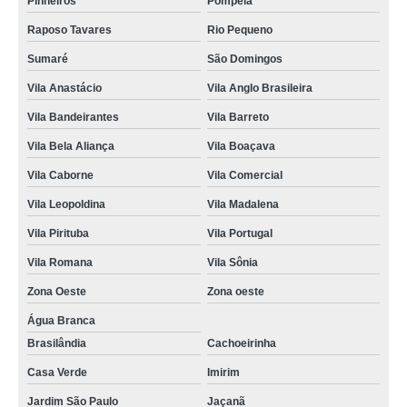
Pinheiros
Pompéia
reparo de refrigerador electrolux assistencia tecnica Jardim Namba
Raposo Tavares
Rio Pequeno
assistencia tecnica de refrigerador electrolux lausane
Sumaré
São Domingos
assistencia tecnica electrolux refrigerador valores Caiubi
Vila Anastácio
Vila Anglo Brasileira
assistencia tecnica refrigerador com problema mandaqui
Vila Bandeirantes
Vila Barreto
assistencia tecnica de refrigerador electrolux Casa Verde
Vila Bela Aliança
Vila Boaçava
contato de assistencia tecnica refrigerador com problema avenida imirin
Vila Caborne
Vila Comercial
reparo de refrigerador assistencia tecnica Bairro do Limão
Vila Leopoldina
Vila Madalena
contato de assistencia tecnica refrigerador Jardim São Paulo
Vila Pirituba
Vila Portugal
Vila Romana
Vila Sônia
assistencia tecnica refrigerador não liga Trianon Masp
Zona Oeste
Zona oeste
refrigerador assistencia tecnica Zona Oeste
Água Branca
assistencia tecnica refrigerador não liga Parque Residencial da Lapa
Brasilândia
Cachoeirinha
assistencia tecnica refrigerador com defeito valores Vila Guilherme
Casa Verde
Imirim
assistencia tecnica electrolux refrigerador Higienópolis
Jardim São Paulo
Jaçanã