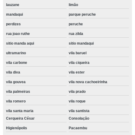
lauzane
limão
mandaqui
parque peruche
perdizes
peruche
rua joao ruthe
rua zilda
sitio manda aqui
sitio mandaqui
ultramarino
vila baruel
vila carbone
vila ciqueira
vila diva
vila ester
vila gouvea
vila nova cachoeirinha
vila palmeiras
vila prado
vila romero
vila roque
vila santa maria
vila santista
Cerqueira César
Consolação
Higienópolis
Pacaembu