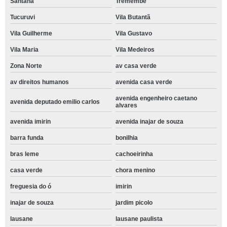
Santana
Tremembé
Tucuruvi
Vila Butantã
Vila Guilherme
Vila Gustavo
Vila Maria
Vila Medeiros
Zona Norte
av casa verde
av direitos humanos
avenida casa verde
avenida engenheiro caetano
avenida deputado emilio carlos
alvares
avenida imirin
avenida inajar de souza
barra funda
bonilhia
bras leme
cachoeirinha
casa verde
chora menino
freguesia do ó
imirin
inajar de souza
jardim picolo
lausane
lausane paulista