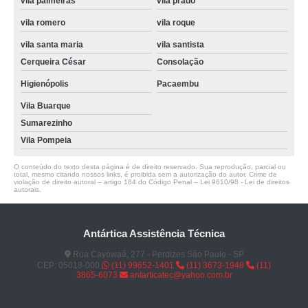
vila palmeiras
vila prado
vila romero
vila roque
vila santa maria
vila santista
Cerqueira César
Consolação
Higienópolis
Pacaembu
Vila Buarque
Sumarezinho
Vila Pompeia
O conteúdo do texto desta página é de direito reservado. Sua reprodução, parcial ou
total, mesmo citando nossos links, é proibida sem a autorização do autor. Crime de
violação de direito autoral – artigo 184 do Código Penal –
Lei 9610/98 - Lei de direitos
autorais
.
Antártica Assistência Técnica
Rua Cayowaá, 277 - Perdizes São Paulo - SP
CEP: 05018-000
(11) 99652-1401
(11) 3673-1948
(11)
3865-6073
antarticatec@yahoo.com.br