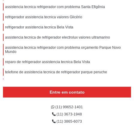
assistencia tecnica refrigerador com problema Santa Efigênia
refrigerador assistencia tecnica valores Glicério
refrigerador assistencia tecnica Bela Vista
assistencia tecnica de refrigerador electrolux valores ultramarino
assistencia tecnica refrigerador com problema orçamento Parque Novo
Mundo
reparo de refrigerador assistencia tecnica Bela Vista
telefone de assistencia tecnica de refrigerador parque peruche
telefone de assistencia tecnica de refrigerador electrolux Vila Pompeia
Entre em contato
assistencia tecnica electrolux refrigerador valores Alto da Lapa
assistencia tecnica electrolux refrigerador orçamento Higienópolis
(11) 99652-1401
contato de assistencia tecnica de refrigerador electrolux Pinheiros
(11) 3673-1948
(11) 3865-6073
telefone de assistencia tecnica refrigerador com problema Rio Pequeno
telefone de assistencia tecnica refrigerador com defeito Zona Norte