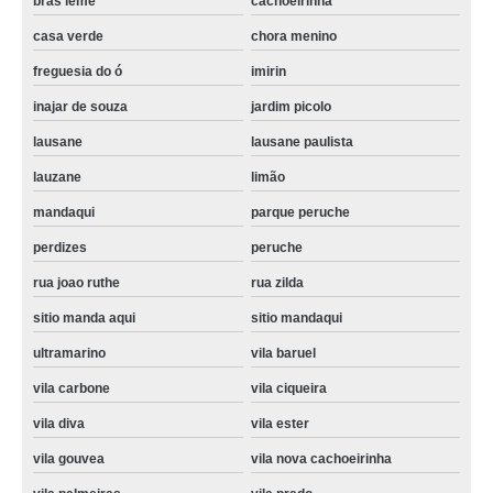
bras leme
cachoeirinha
assistencia tecnica refrigerador electrolux Jaguaré
casa verde
chora menino
assistencia tecnica refrigerador com problema orçamento vila santa maria
freguesia do ó
imirin
inajar de souza
jardim picolo
lausane
lausane paulista
lauzane
limão
mandaqui
parque peruche
perdizes
peruche
rua joao ruthe
rua zilda
sitio manda aqui
sitio mandaqui
ultramarino
vila baruel
vila carbone
vila ciqueira
vila diva
vila ester
vila gouvea
vila nova cachoeirinha