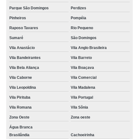
Parque São Domingos
Perdizes
contato de assistencia tecnica refrigerador com defeito Pacaembu
Pinheiros
Pompéia
contato de assistencia tecnica electrolux refrigerador Casa Verde
Raposo Tavares
Rio Pequeno
reparo de refrigerador electrolux assistencia tecnica Pompéia
Sumaré
São Domingos
contato de assistencia tecnica electrolux refrigerador rua joao ruthe
Vila Anastácio
Vila Anglo Brasileira
contato de assistencia tecnica refrigerador não liga Bela Vista
Vila Bandeirantes
Vila Barreto
assistencia tecnica refrigerador com defeito valores Luz
Vila Bela Aliança
Vila Boaçava
refrigerador electrolux assistencia tecnica Vila Boaçava
Vila Caborne
Vila Comercial
telefone de assistencia tecnica refrigerador Perdizes
Vila Leopoldina
Vila Madalena
telefone de assistencia tecnica electrolux refrigerador Higienópolis
Vila Pirituba
Vila Portugal
assistencia tecnica refrigerador valores Vila Buarque
Vila Romana
Vila Sônia
assistencia tecnica de refrigerador Rio Pequeno
Zona Oeste
Zona oeste
assistencia tecnica refrigerador electrolux valores parque peruche
Água Branca
assistencia tecnica electrolux refrigerador orçamento Centro
Brasilândia
Cachoeirinha