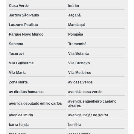
Casa Verde
Imirim
contato de assistencia tecnica refrigerador não liga vila romero
Jardim São Paulo
Jaçanã
contato de assistencia tecnica de refrigerador electrolux sitio mandaqui
Lauzane Paulista
Mandaqui
assistencia tecnica de refrigerador valores freguesia do ó
Parque Novo Mundo
Pompéia
reparo de refrigerador assistencia tecnica vila prado
Santana
Tremembé
assistencia tecnica refrigerador electrolux valores Liberdade
Tucuruvi
Vila Butantã
conserto de refrigerador assistencia tecnica ultramarino
Vila Guilherme
Vila Gustavo
contato de assistencia tecnica de refrigerador jardim picolo
Vila Maria
Vila Medeiros
conserto de refrigerador electrolux assistencia tecnica Roosevelt (CBTU)
Zona Norte
av casa verde
refrigerador assistencia tecnica Freguesia do Ó
av direitos humanos
avenida casa verde
contato de assistencia tecnica refrigerador com problema Vila Sônia
avenida engenheiro caetano
avenida deputado emilio carlos
alvares
telefone de assistencia tecnica refrigerador com problema Jardim Primavera
avenida imirin
avenida inajar de souza
assistencia tecnica refrigerador com problema vila gouvea
barra funda
bonilhia
assistencia tecnica refrigerador electrolux lausane