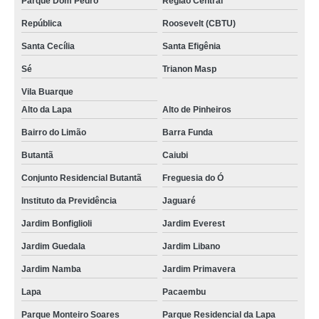
Parque Dom Pedro
Região Central
telefone de assistencia tecnica de refrigerador Higienópolis
República
Roosevelt (CBTU)
Santa Cecília
Santa Efigênia
contato de assistencia tecnica refrigerador com problema cachoeirinha
Sé
Trianon Masp
assistencia tecnica refrigerador com problema valores Zona Norte
Vila Buarque
assistencia tecnica refrigerador não liga avenida inajar de souza
Alto da Lapa
Alto de Pinheiros
contato de assistencia tecnica de refrigerador inajar de souza
Bairro do Limão
Barra Funda
contato de assistencia tecnica refrigerador electrolux Vila Guilherme
Butantã
Caiubi
contato de assistencia tecnica refrigerador Higienópolis
Conjunto Residencial Butantã
Freguesia do Ó
assistencia tecnica refrigerador não liga valores Centro
Instituto da Previdência
Jaguaré
contato de assistencia tecnica refrigerador electrolux Zona Norte
Jardim Bonfiglioli
Jardim Everest
contato de assistencia tecnica refrigerador Vila Maria
Jardim Guedala
Jardim Libano
assistencia tecnica refrigerador com defeito valores vila santista
Jardim Namba
Jardim Primavera
telefone de assistencia tecnica refrigerador peruche
Lapa
Pacaembu
assistencia tecnica de refrigerador electrolux Consolação
Parque Monteiro Soares
Parque Residencial da Lapa