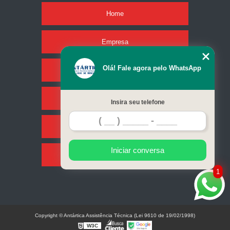
Home
Empresa
Olá! Fale agora pelo WhatsApp
Missão
Serviços
Insira seu telefone
Contato
Iniciar conversa
Mapa do site
1
Copyright © Antártica Assistência Técnica (Lei 9610 de 19/02/1998)
W3C