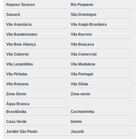
Raposo Tavares
Rio Pequeno
Sumaré
São Domingos
Vila Anastácio
Vila Anglo Brasileira
Vila Bandeirantes
Vila Barreto
Vila Bela Aliança
Vila Boaçava
Vila Caborne
Vila Comercial
Vila Leopoldina
Vila Madalena
Vila Pirituba
Vila Portugal
Vila Romana
Vila Sônia
Zona Oeste
Zona oeste
Água Branca
Brasilândia
Cachoeirinha
Casa Verde
Imirim
Jardim São Paulo
Jaçanã