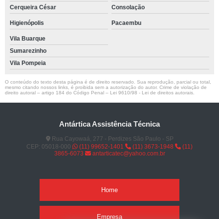
Cerqueira César
Consolação
Higienópolis
Pacaembu
Vila Buarque
Sumarezinho
Vila Pompeia
O conteúdo do texto desta página é de direito reservado. Sua reprodução, parcial ou total,
mesmo citando nossos links, é proibida sem a autorização do autor. Crime de violação de
direito autoral – artigo 184 do Código Penal –
Lei 9610/98 - Lei de direitos autorais
.
Antártica Assistência Técnica
Rua Cayowaá, 277 - Perdizes São Paulo - SP
CEP: 05018-000
(11) 99652-1401
(11) 3673-1948
(11)
3865-6073
antarticatec@yahoo.com.br
Home
Empresa