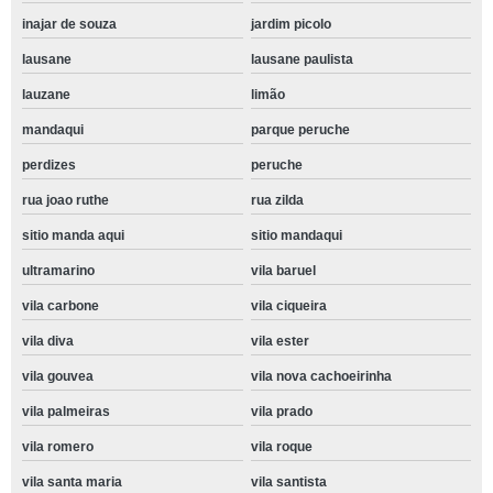
inajar de souza
jardim picolo
lausane
lausane paulista
lauzane
limão
mandaqui
parque peruche
perdizes
peruche
rua joao ruthe
rua zilda
sitio manda aqui
sitio mandaqui
ultramarino
vila baruel
vila carbone
vila ciqueira
vila diva
vila ester
vila gouvea
vila nova cachoeirinha
vila palmeiras
vila prado
vila romero
vila roque
vila santa maria
vila santista