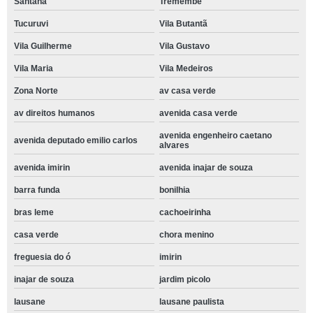
Santana
Tremembé
Tucuruvi
Vila Butantã
Vila Guilherme
Vila Gustavo
Vila Maria
Vila Medeiros
Zona Norte
av casa verde
av direitos humanos
avenida casa verde
avenida engenheiro caetano
avenida deputado emilio carlos
alvares
avenida imirin
avenida inajar de souza
barra funda
bonilhia
bras leme
cachoeirinha
casa verde
chora menino
freguesia do ó
imirin
inajar de souza
jardim picolo
lausane
lausane paulista