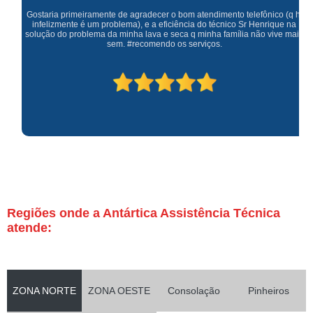
Gostaria primeiramente de agradecer o bom atendimento telefônico (q hj
infelizmente é um problema), e a eficiência do técnico Sr Henrique na
solução do problema da minha lava e seca q minha família não vive mais
sem. #recomendo os serviços.
Regiões onde a Antártica Assistência Técnica
atende:
ZONA NORTE
ZONA OESTE
Consolação
Pinheiros