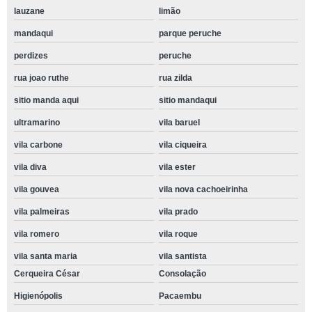
lauzane
limão
mandaqui
parque peruche
perdizes
peruche
rua joao ruthe
rua zilda
sitio manda aqui
sitio mandaqui
ultramarino
vila baruel
vila carbone
vila ciqueira
vila diva
vila ester
vila gouvea
vila nova cachoeirinha
vila palmeiras
vila prado
vila romero
vila roque
vila santa maria
vila santista
Cerqueira César
Consolação
Higienópolis
Pacaembu