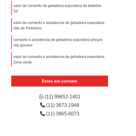
sistencia Tecnica Refrigerador com Defeito
valor de conserto de geladeira expositora de bebidas
Sé
efrigerador com Problema
Assistencia Tecnica Refrigerador Não Liga
valor de conserto e assistencia de geladeira expositora
Alto de Pinheiros
efrigerador Electrolux Assistencia Tecnica
conserto e assistencia de geladeira expositora preços
msung
Assistencia Tecnica Maquina Secadora
vila gouvea
e Roupa
Assistencia Tecnica para Secadora
valor de conserto e assistencia de geladeira expositora
Zona oeste
msung Lavadora e Secadora
valor de conserto de geladeira expositora vertical
dora
Assistencia Tecnica Secadora
avenida inajar de souza
Entre em contato
Assistencia Tecnica Secadora de Roupa
conserto de geladeira expositora de bebidas preços Vila
Assistencia Tecnica Secadora Samsung
Maria
(11) 99652-1401
(11) 3673-1948
oktop
Assistencia Tecnica de Fogão
(11) 3865-6073
astemp
Assistencia Tecnica Fogão
Assistencia Tecnica Fogão Brastemp