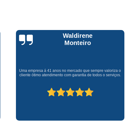
Assistencia Tecnica Fogao Cooktop
A
Brastemp Fogão Assistencia Tecnica
Assistencia Tecnica Brastemp Microon
Assistencia Tecnica
Claúdia
Andrullis
Assistencia Tecnica Forno Microondas 
Assistencia Tecnica Microondas Bra
Microondas Brastemp Assistencia Tecnica
Gostaria primeiramente de agradecer o bom atendimento
telefônico (q hj infelizmente é um problema), e a eficiência do
técnico Sr Henrique na solução do problema da minha lava e
Conserto de Maquina de Lavar
C
seca q minha família não vive mais sem. #recomendo os
serviços.
Conserto de Maquina de Lavar Ro
Conserto Maquina de Lavar
C
Conserto Maquina de Lavar Roupa
Conserto Maquina Lavar Roupa
C
Maquina de Lavar Conserto
Tec
Conserto Adega
Conserto Adega 