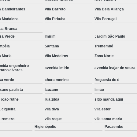
Instalação de Maquina de Lavar Roupa
a Bandeirantes
Vila Barreto
Vila Bela Aliança
Instalação Eletrica Maquina de Lavar R
a Madalena
Vila Pirituba
Vila Portugal
Instalação Maquina de Lavar Samsu
ua Branca
sa Verde
Imirim
Jardim São Paulo
Instalação para Maquina de Lavar Rou
mpéia
Santana
Tremembé
Instalar Maquina Lavar Roupa
a Maria
Vila Medeiros
Zona Norte
Samsung Instalação Maquina de
enida engenheiro
avenida imirin
avenida inajar de souza
Instalação de Lava e Seca Samsung
etano alvares
Instalação Lava e Seca
Instalação La
sa verde
chora menino
freguesia do ó
sane paulista
lauzane
limão
Instalação Maquina Lava e Seca
I
 joao ruthe
rua zilda
sitio manda aqui
Instalação Samsung Lava e 
a ciqueira
vila diva
vila ester
Lava e Seca Samsung Instalação
a romero
vila roque
vila santa maria
Manutenção de Fogão
Manutenção de F
Higienópolis
Pacaembu
Manutenção de Fogão Electr