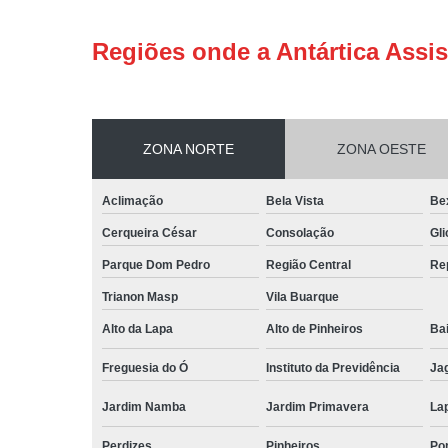
Regiões onde a Antártica Assis
ZONA NORTE
ZONA OESTE
Aclimação
Bela Vista
Be
Cerqueira César
Consolação
Gli
Parque Dom Pedro
Região Central
Re
Trianon Masp
Vila Buarque
Alto da Lapa
Alto de Pinheiros
Bai
Freguesia do Ó
Instituto da Previdência
Ja
Jardim Namba
Jardim Primavera
La
Perdizes
Pinheiros
Po