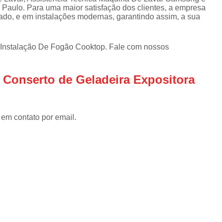
Assistencia Tecnica Refrigerador
As
Paulo. Para uma maior satisfação dos clientes, a empresa
de
cado, e em instalações modernas, garantindo assim, a sua
Assistencia Tecnica R
a
Assistencia Tecnica Refrigerador Electrolux
s
Instalação De Fogão Cooktop. Fale com nossos
Refrigerador Assistencia Tecnica
R
s
Assistencia Tecnica Lavadora Secadora Sa
e Conserto de Geladeira Expositora
Assistencia Tecnica Maquina Secadora d
Assistencia Tecnica Sa
 em contato por email.
Assistencia Tecnica Samsung Seca
Assistencia Tecnica Secadora a Gas
Assistencia Tecnica Secadora Enxuta
Assistancia Tecnica para Fogão Co
Assistencia Tecnica de Fogão Br
Assistencia Tecnica Fogao a Gas