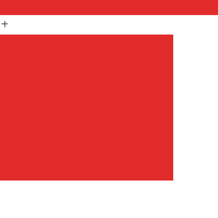
(11) 99652-1401
(11) 3673-1948
r
Assistencia Maquina Lavar
r
Assistencia Tecnica Maquina de Lavar
Maquina de Lavar Samsung
g
Assistencia Tecnica para Maquina de Lavar
Samsung Maquina de Lavar
avar e Secar
Maquina de Lavar Assistencia
Tecnica Maquina de Lavar
avar Assistencia Tecnica
atil Assistencia Tecnica
ondicionado Philco Portatil
Ar Condicionado Portatil