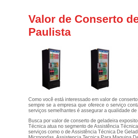
Assistência
técnicas d
Valor de Conserto de
fogão
Paulista
Assistência
técnicas d
microonda
Conserto d
máquinas d
lavar
Consertos 
adega
Consertos 
geladeiras
Como você está interessado em valor de conserto d
expositora
sempre se a empresa que oferece o serviço conta 
Instalação 
serviços semelhantes é assegurar a qualidade de
fogões
Busca por valor de conserto de geladeira expositor
Técnica atua no segmento de Assistência Técnica 
Instalação 
serviços como o de Assistência Técnica De Gelad
máquinas d
Microondas, Assistencia Tecnica Para Maquina D
lavar roup