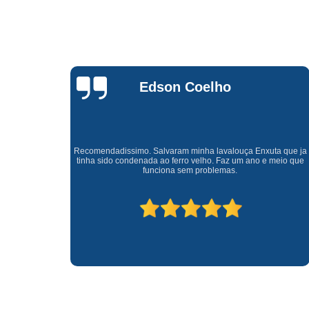
Waldirene
Monteiro
a que ja
Uma empresa á 41 anos no mercado que sempre valoriza o
meio que
cliente ótimo atendimento com garantia de todos o serviços.