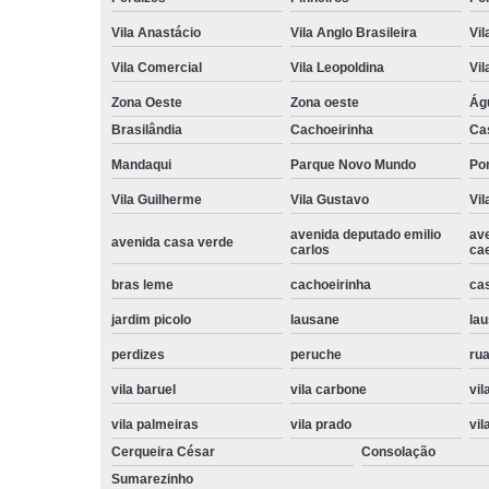
Vila Anastácio
Vila Anglo Brasileira
Vil
Vila Comercial
Vila Leopoldina
Vil
Zona Oeste
Zona oeste
Ág
Brasilândia
Cachoeirinha
Ca
Mandaqui
Parque Novo Mundo
Po
Vila Guilherme
Vila Gustavo
Vil
avenida deputado emilio
av
avenida casa verde
carlos
ca
bras leme
cachoeirinha
ca
jardim picolo
lausane
lau
perdizes
peruche
rua
vila baruel
vila carbone
vil
vila palmeiras
vila prado
vil
Cerqueira César
Consolação
Sumarezinho