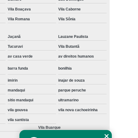
Instalação de Maquina de Lavar Samsung
Vila Boaçava
Vila Caborne
oupa
Instalação Maquina de Lavar Roupa
Vila Romana
Vila Sônia
ng
Instalação Maquina Lavar e Seca
Jaçanã
Lauzane Paulista
pa
Instalar Maquina de Lavar Samsung
Tucuruvi
Vila Butantã
Maquina de Lavar Roupa Instalação
av casa verde
av direitos humanos
 Lavar
Instalação de Lava e Seca
barra funda
bonilhia
Instalação de Maquina Lava e Seca
va e Seca Samsung
Instalação Lava Seca
imirin
inajar de souza
mandaqui
parque peruche
nstalação Maquina Lava e Seca Samsung
sitio mandaqui
ultramarino
Seca
Lava e Seca Instalação
vila gouvea
vila nova cachoeirinha
Samsung Instalação Lava e Seca
vila santista
ogão a Gas
Manutenção de Fogão Cooktop
Vila Buarque
olux
Manutenção em Fogão