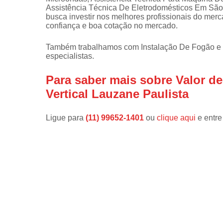
Assistência Técnica De Eletrodomésticos Em São 
Instalações 
busca investir nos melhores profissionais do mer
lava e sec
confiança e boa cotação no mercado.
Manutençõe
Também trabalhamos com Instalação De Fogão e 
de fogão
especialistas.
Manutençõe
em freezer
Para saber mais sobre Valor d
Vertical Lauzane Paulista
Ligue para
(11) 99652-1401
ou
clique aqui
e entre