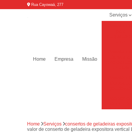
Rua Cayowaá, 277
Serviços
Assistênci
para
máquinas d
lavar
Assistênci
técnica ar
Home
Empresa
Missão
condicionad
portáteis
Assistênci
técnica de
geladeiras
Assistênci
técnica de
refrigerador
Assistênci
Home
Serviços
consertos de geladeiras exposit
técnica de
valor de conserto de geladeira expositora vertical
secadoras