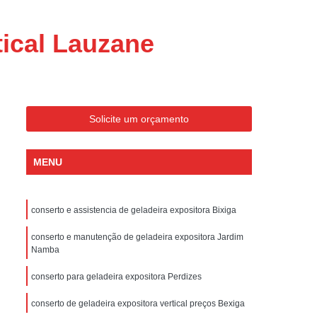
ondicionado Portatil Consul
ondicionado Portatil Philco
tical Lauzane
Condicionado Tipo Portatil
 Ar Condicionado Portatil
 Condicionado Portatil Philco
Solicite um orçamento
 Ar Condicionado Portatil
Portatil
Assistencia Tecnica de Geladeira
MENU
x
Assistencia Tecnica Electrolux Geladeira
ssistencia Tecnica Geladeira Electrolux
conserto e assistencia de geladeira expositora Bixiga
Electrolux Assistencia Tecnica Geladeira
conserto e manutenção de geladeira expositora Jardim
cnica
Geladeira Assistencia Tecnica
Namba
ca
Assistencia Tecnica de Refrigerador
conserto para geladeira expositora Perdizes
x
Assistencia Tecnica Electrolux Refrigerador
conserto de geladeira expositora vertical preços Bexiga