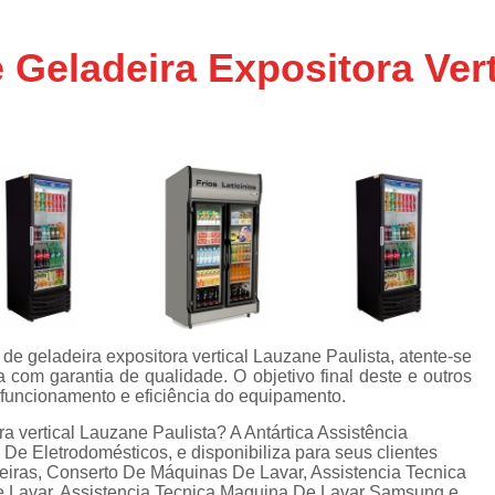
Assistencia Tecnica Ar C
s
e
Assistencia Tecnica Ar C
 Geladeira Expositora Ver
Assistencia Tecnica Ar 
s
e
Assistencia Tecnica de
s
Assistencia Tecnica de Ar
e
e
Assistencia Tecnica em
Assistencia Tecnica para Ar Condicionado 
de
Assistencia Tecnica de Geladeira Electrolu
Assistencia Tecnica Geladeira
A
de
Assistencia Tecnica Resfriar Geladeira
e geladeira expositora vertical Lauzane Paulista, atente-se
s
com garantia de qualidade. O objetivo final deste e outros
Electrolux Geladeira Assistencia Te
de
 funcionamento e eficiência do equipamento.
Geladeira Electrolux Assistencia Tecni
a vertical Lauzane Paulista? A Antártica Assistência
De Eletrodomésticos, e disponibiliza para seus clientes
de
Assistencia Tecnica de Refrigerador Electrolu
eiras, Conserto De Máquinas De Lavar, Assistencia Tecnica
e
e Lavar, Assistencia Tecnica Maquina De Lavar Samsung e
a