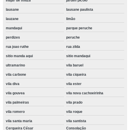
inajar de souza
jardim picolo
lausane
lausane paulista
lauzane
limão
mandaqui
parque peruche
perdizes
peruche
rua joao ruthe
rua zilda
sitio manda aqui
sitio mandaqui
ultramarino
vila baruel
vila carbone
vila ciqueira
vila diva
vila ester
vila gouvea
vila nova cachoeirinha
vila palmeiras
vila prado
vila romero
vila roque
vila santa maria
vila santista
Cerqueira César
Consolação