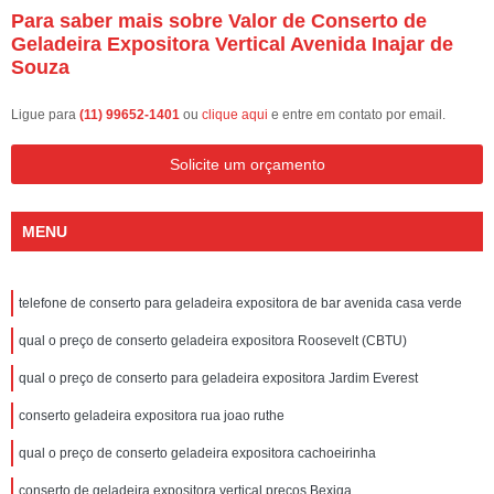
Para saber mais sobre Valor de Conserto de
Geladeira Expositora Vertical Avenida Inajar de
Souza
Ligue para
(11) 99652-1401
ou
clique aqui
e entre em contato por email.
Solicite um orçamento
MENU
telefone de conserto para geladeira expositora de bar avenida casa verde
qual o preço de conserto geladeira expositora Roosevelt (CBTU)
qual o preço de conserto para geladeira expositora Jardim Everest
conserto geladeira expositora rua joao ruthe
qual o preço de conserto geladeira expositora cachoeirinha
conserto de geladeira expositora vertical preços Bexiga