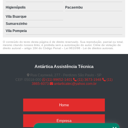
Higienópolis
Pacaembu
Vila Buarque
Sumarezinho
Vila Pompeia
O conteúdo do texto desta página é de direito reservado. Sua reprodução, parcial ou total,
mesmo citando nossos links, é proibida sem a autorização do autor. Crime de violação de
direito autoral – artigo 184 do Código Penal –
Lei 9610/98 - Lei de direitos autorais
.
Antártica Assistência Técnica
Rua Cayowaá, 277 - Perdizes São Paulo - SP
CEP: 05018-000
(11) 99652-1401
(11) 3673-1948
(11)
3865-6073
antarticatec@yahoo.com.br
Home
Empresa