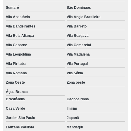
Sumaré
São Domingos
Vila Anastácio
Vila Anglo Brasileira
Vila Bandeirantes
Vila Barreto
Vila Bela Aliança
Vila Boaçava
Vila Caborne
Vila Comercial
Vila Leopoldina
Vila Madalena
Vila Pirituba
Vila Portugal
Vila Romana
Vila Sônia
Zona Oeste
Zona oeste
Água Branca
Brasilândia
Cachoeirinha
Casa Verde
Imirim
Jardim São Paulo
Jaçanã
Lauzane Paulista
Mandaqui