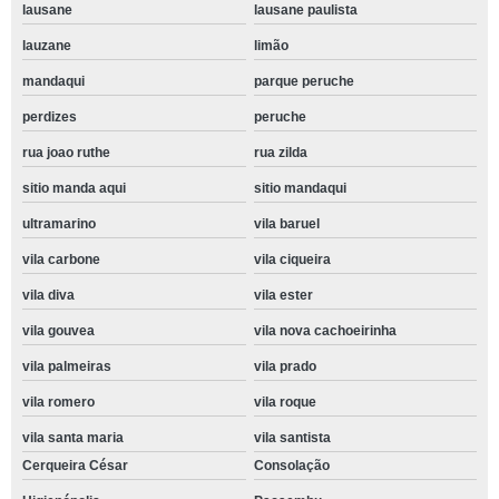
lausane
lausane paulista
lauzane
limão
mandaqui
parque peruche
perdizes
peruche
rua joao ruthe
rua zilda
sitio manda aqui
sitio mandaqui
ultramarino
vila baruel
vila carbone
vila ciqueira
vila diva
vila ester
vila gouvea
vila nova cachoeirinha
vila palmeiras
vila prado
vila romero
vila roque
vila santa maria
vila santista
Cerqueira César
Consolação