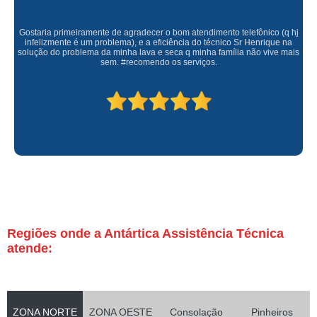
Gostaria primeiramente de agradecer o bom atendimento telefônico (q hj
infelizmente é um problema), e a eficiência do técnico Sr Henrique na
solução do problema da minha lava e seca q minha família não vive mais
sem. #recomendo os serviços.
Regiões onde a Antártica Assistência Técnica
atende:
ZONA NORTE
ZONA OESTE
Consolação
Pinheiros