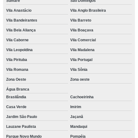
Sumaré
São Domingos
Vila Anastácio
Vila Anglo Brasileira
Vila Bandeirantes
Vila Barreto
Vila Bela Aliança
Vila Boaçava
Vila Caborne
Vila Comercial
Vila Leopoldina
Vila Madalena
Vila Pirituba
Vila Portugal
Vila Romana
Vila Sônia
Zona Oeste
Zona oeste
Água Branca
Brasilândia
Cachoeirinha
Casa Verde
Imirim
Jardim São Paulo
Jaçanã
Lauzane Paulista
Mandaqui
Parque Novo Mundo
Pompéia