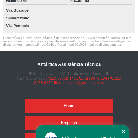
Higienópolis
Pacaembu
Vila Buarque
Sumarezinho
Vila Pompeia
O conteúdo do texto desta página é de direito reservado. Sua reprodução, parcial ou total,
mesmo citando nossos links, é proibida sem a autorização do autor. Crime de violação de
direito autoral – artigo 184 do Código Penal –
Lei 9610/98 - Lei de direitos autorais
.
Antártica Assistência Técnica
Rua Cayowaá, 277 - Perdizes São Paulo - SP
CEP: 05018-000
(11) 99652-1401
(11) 3673-1948
(11)
3865-6073
antarticatec@yahoo.com.br
Home
Empresa