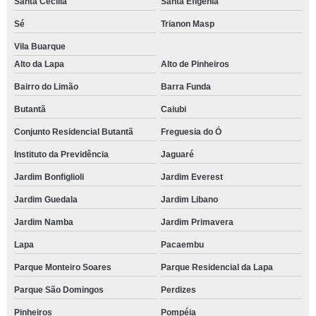
Santa Cecília
Santa Efigênia
Sé
Trianon Masp
Vila Buarque
Alto da Lapa
Alto de Pinheiros
Bairro do Limão
Barra Funda
Butantã
Caiubi
Conjunto Residencial Butantã
Freguesia do Ó
Instituto da Previdência
Jaguaré
Jardim Bonfiglioli
Jardim Everest
Jardim Guedala
Jardim Libano
Jardim Namba
Jardim Primavera
Lapa
Pacaembu
Parque Monteiro Soares
Parque Residencial da Lapa
Parque São Domingos
Perdizes
Pinheiros
Pompéia