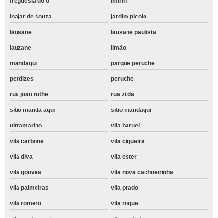
freguesia do ó
imirin
inajar de souza
jardim picolo
lausane
lausane paulista
lauzane
limão
mandaqui
parque peruche
perdizes
peruche
rua joao ruthe
rua zilda
sitio manda aqui
sitio mandaqui
ultramarino
vila baruel
vila carbone
vila ciqueira
vila diva
vila ester
vila gouvea
vila nova cachoeirinha
vila palmeiras
vila prado
vila romero
vila roque