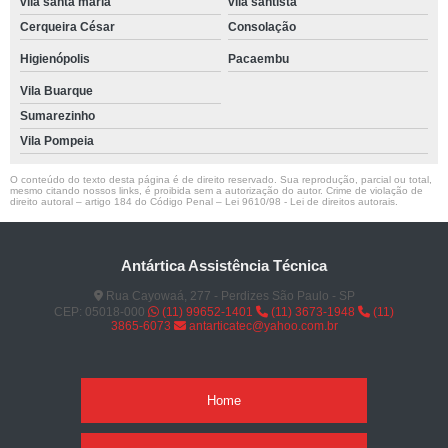
vila santa maria
vila santista
Cerqueira César
Consolação
Higienópolis
Pacaembu
Vila Buarque
Sumarezinho
Vila Pompeia
O conteúdo do texto desta página é de direito reservado. Sua reprodução, parcial ou total,
mesmo citando nossos links, é proibida sem a autorização do autor. Crime de violação de
direito autoral – artigo 184 do Código Penal –
Lei 9610/98 - Lei de direitos autorais
.
Antártica Assistência Técnica
Rua Cayowaá, 277 - Perdizes São Paulo - SP
CEP: 05018-000
(11) 99652-1401
(11) 3673-1948
(11)
3865-6073
antarticatec@yahoo.com.br
Home