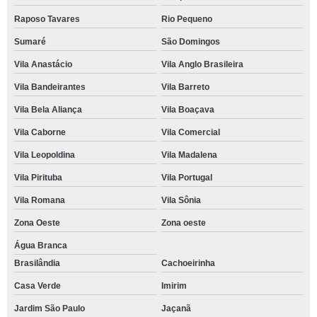
Raposo Tavares
Rio Pequeno
Sumaré
São Domingos
Vila Anastácio
Vila Anglo Brasileira
Vila Bandeirantes
Vila Barreto
Vila Bela Aliança
Vila Boaçava
Vila Caborne
Vila Comercial
Vila Leopoldina
Vila Madalena
Vila Pirituba
Vila Portugal
Vila Romana
Vila Sônia
Zona Oeste
Zona oeste
Água Branca
Brasilândia
Cachoeirinha
Casa Verde
Imirim
Jardim São Paulo
Jaçanã