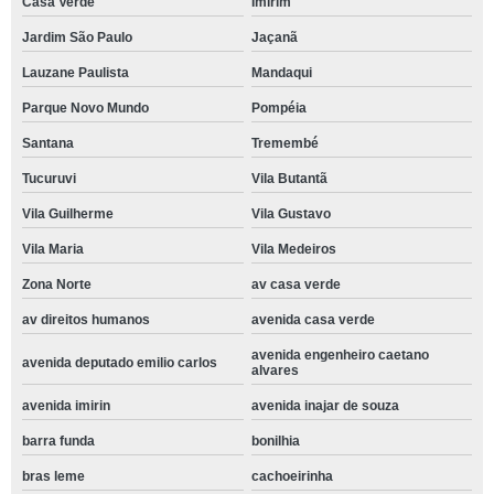
Casa Verde
Imirim
Jardim São Paulo
Jaçanã
Lauzane Paulista
Mandaqui
Parque Novo Mundo
Pompéia
Santana
Tremembé
Tucuruvi
Vila Butantã
Vila Guilherme
Vila Gustavo
Vila Maria
Vila Medeiros
Zona Norte
av casa verde
av direitos humanos
avenida casa verde
avenida engenheiro caetano
avenida deputado emilio carlos
alvares
avenida imirin
avenida inajar de souza
barra funda
bonilhia
bras leme
cachoeirinha