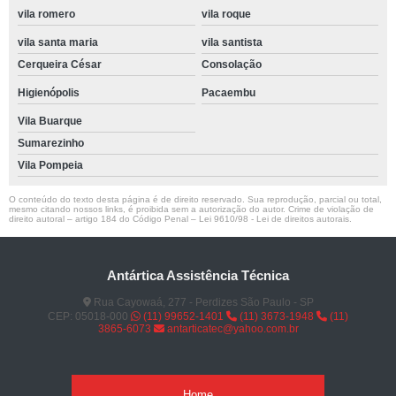
vila romero
vila roque
vila santa maria
vila santista
Cerqueira César
Consolação
Higienópolis
Pacaembu
Vila Buarque
Sumarezinho
Vila Pompeia
O conteúdo do texto desta página é de direito reservado. Sua reprodução, parcial ou total,
mesmo citando nossos links, é proibida sem a autorização do autor. Crime de violação de
direito autoral – artigo 184 do Código Penal –
Lei 9610/98 - Lei de direitos autorais
.
Antártica Assistência Técnica
Rua Cayowaá, 277 - Perdizes São Paulo - SP
CEP: 05018-000
(11) 99652-1401
(11) 3673-1948
(11)
3865-6073
antarticatec@yahoo.com.br
Home