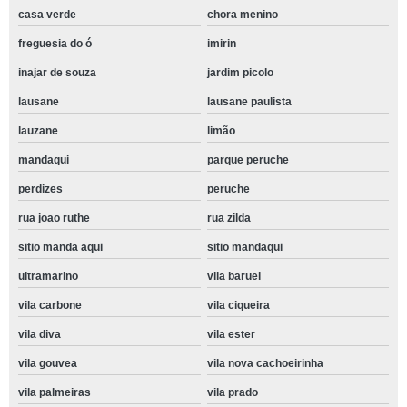
casa verde
chora menino
freguesia do ó
imirin
inajar de souza
jardim picolo
lausane
lausane paulista
lauzane
limão
mandaqui
parque peruche
perdizes
peruche
rua joao ruthe
rua zilda
sitio manda aqui
sitio mandaqui
ultramarino
vila baruel
vila carbone
vila ciqueira
vila diva
vila ester
vila gouvea
vila nova cachoeirinha
vila palmeiras
vila prado