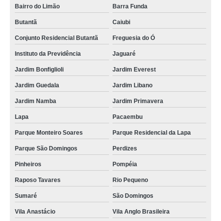
empresa de manutenção freezer vertical Zona Oeste
Bairro do Limão
Barra Funda
empresa de manutenção freezer metalfrio Vila Maria
Butantã
Caiubi
empresa de manutenção de freezer vertical avenida imirin
Conjunto Residencial Butantã
Freguesia do Ó
valor de manutenção de freezer vertical Vila Madalena
Instituto da Previdência
Jaguaré
manutenção de freezer Vila Guilherme
Jardim Bonfiglioli
Jardim Everest
empresa de manutenção preventiva freezer Vila Pirituba
Jardim Guedala
Jardim Libano
Jardim Namba
Jardim Primavera
manutenção freezer preço avenida inajar de souza
Lapa
Pacaembu
empresa de manutenção freezer vertical Glicério
Parque Monteiro Soares
Parque Residencial da Lapa
manutenção em freezer vila roque
Parque São Domingos
Perdizes
empresa de manutenção de freezer e geladeira Instituto da Previdência
Pinheiros
Pompéia
manutenção de freezer e geladeira rua zilda
Raposo Tavares
Rio Pequeno
freezer manutenção orçamento Vila Medeiros
Sumaré
São Domingos
valor de manutenção de freezer horizontal Jardim Everest
Vila Anastácio
Vila Anglo Brasileira
manutenção de freezer e geladeira preço Sumarezinho