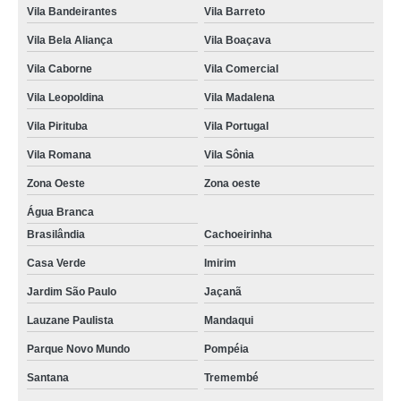
Vila Bandeirantes
Vila Barreto
manutenção de freezer horizontal Zona Norte
Vila Bela Aliança
Vila Boaçava
empresa de manutenção de freezer Parque Monteiro Soares
Vila Caborne
Vila Comercial
valor de manutenção de freezer e geladeira Caiubi
Vila Leopoldina
Vila Madalena
manutenção freezer metalfrio Zona Norte
Vila Pirituba
Vila Portugal
valor de manutenção freezer vertical Vila Gustavo
Vila Romana
Vila Sônia
manutenção freezer metalfrio rua joao ruthe
Zona Oeste
Zona oeste
valor de manutenção preventiva freezer Alto de Pinheiros
Água Branca
Brasilândia
Cachoeirinha
empresa de manutenção de freezer Zona Norte
Casa Verde
Imirim
empresa de manutenção de freezer horizontal avenida inajar de souza
Jardim São Paulo
Jaçanã
manutenção freezer vertical Sumaré
Lauzane Paulista
Mandaqui
empresa de manutenção freezer Instituto da Previdência
Parque Novo Mundo
Pompéia
empresa de manutenção em freezer Zona oeste
Santana
Tremembé
manutenção preventiva freezer rua joao ruthe