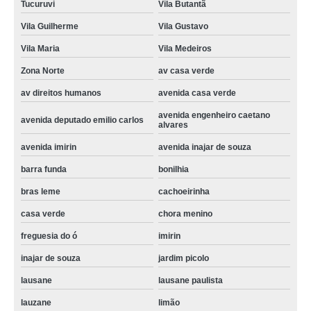
Tucuruvi
Vila Butantã
freezer manutenção preço República
Vila Guilherme
Vila Gustavo
manutenção de freezer vertical Jardim Libano
Vila Maria
Vila Medeiros
manutenção preventiva freezer orçamento Aclimação
Zona Norte
av casa verde
manutenção preventiva freezer orçamento Pompéia
av direitos humanos
avenida casa verde
valor de manutenção de freezer vertical lauzane
avenida engenheiro caetano
avenida deputado emilio carlos
alvares
avenida imirin
avenida inajar de souza
barra funda
bonilhia
bras leme
cachoeirinha
casa verde
chora menino
freguesia do ó
imirin
inajar de souza
jardim picolo
lausane
lausane paulista
lauzane
limão