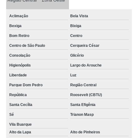
Região Central
Zona Oeste
manutenção de freezer vertical vila palmeiras
manutenção em freezer preço peruche
Aclimação
Bela Vista
manutenção de freezer e geladeira vila baruel
Bexiga
Bixiga
manutenção de freezer e geladeira preço vila romero
Bom Retiro
Centro
manutenção freezer vertical República
Centro de São Paulo
Cerqueira César
valor de manutenção de freezer Rio Pequeno
Consolação
Glicério
manutenção de freezer e geladeira orçamento vila baruel
Higienópolis
Largo do Arouche
Liberdade
Luz
valor de manutenção em freezer Rio Pequeno
Parque Dom Pedro
Região Central
valor de manutenção freezer metalfrio Imirim
República
Roosevelt (CBTU)
valor de manutenção de freezer e geladeira vila diva
Santa Cecília
Santa Efigênia
manutenção freezer preço Jardim Guedala
Sé
Trianon Masp
valor de manutenção freezer vertical freguesia do ó
Vila Buarque
manutenção freezer Jardim Guedala
Alto da Lapa
Alto de Pinheiros