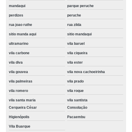
mandaqui
parque peruche
perdizes
peruche
rua joao ruthe
rua zilda
sitio manda aqui
sitio mandaqui
ultramarino
vila baruel
vila carbone
vila ciqueira
vila diva
vila ester
vila gouvea
vila nova cachoeirinha
vila palmeiras
vila prado
vila romero
vila roque
vila santa maria
vila santista
Cerqueira César
Consolação
Higienópolis
Pacaembu
Vila Buarque