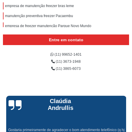
empresa de manutenção freezer bras leme
manutenção preventiva freezer Pacaembu
empresa de freezer manutenção Parque Novo Mundo
manutenção de freezer e geladeira orçamento Jaguaré
Entre em contato
manutenção preventiva freezer preço sitio manda aqui
(11) 99652-1401
valor de freezer manutenção Zona Norte
(11) 3673-1948
manutenção em freezer preço sitio mandaqui
(11) 3865-6073
valor de manutenção de freezer Vila Romana
valor de manutenção freezer Vila Anastácio
freezer manutenção preço vila santa maria
Claúdia
manutenção freezer metalfrio preço Vila Madalena
Andrullis
valor de manutenção preventiva freezer Jardim Namba
manutenção em freezer orçamento vila santa maria
Gostaria primeiramente de agradecer o bom atendimento telefônico (q hj