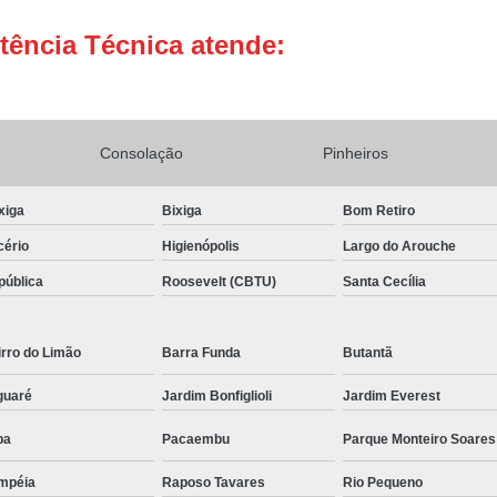
Conserto Adega de Vinho
Conse
tência Técnica atende:
Conserto de Adega Brastemp
Conserto de Adega de Vinho
Conserto 
Assistencia Tecnica e Conserto Geladeira E
Consolação
Pinheiros
Conserto de Geladeira Expositora de Bebid
xiga
Bixiga
Bom Retiro
Conserto e Assistenci
cério
Higienópolis
Largo do Arouche
Conserto e Manutenção de Geladeira Expo
pública
Roosevelt (CBTU)
Santa Cecília
Conserto Geladeira Expositora
Conserto para Geladeira Expositora 
rro do Limão
Barra Funda
Butantã
Brastemp Instalação Fogão
Instalaç
guaré
Jardim Bonfiglioli
Jardim Everest
Instalação de Fogão Brastemp
pa
Pacaembu
Parque Monteiro Soares
Instalação de Fogão de Embutir
Instalaç
mpéia
Raposo Tavares
Rio Pequeno
Instalação Fogão Brastemp
Instalação 