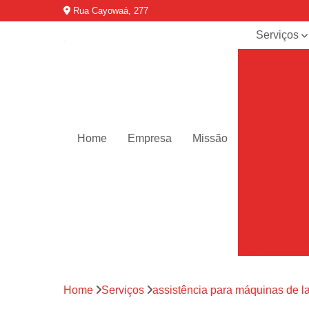
Rua Cayowaá, 277
Serviços
Assistênci
para
máquinas d
lavar
Assistênci
técnica ar
Home
Empresa
Missão
condicionad
portáteis
Assistênci
técnica de
geladeiras
Assistênci
técnica de
refrigerador
Assistênci
Home
Serviços
assistência para máquinas de l
técnica de
secadoras