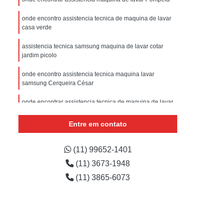
sistencia Tecnica Refrigerador com Defeito
onde encontro assistencia tecnica de maquina de lavar
efrigerador com Problema
casa verde
Assistencia Tecnica Refrigerador Não Liga
assistencia tecnica samsung maquina de lavar cotar
efrigerador Electrolux Assistencia Tecnica
jardim picolo
msung
Assistencia Tecnica Maquina Secadora
onde encontro assistencia tecnica maquina lavar
samsung Cerqueira César
e Roupa
Assistencia Tecnica para Secadora
onde encontrar assistencia tecnica de maquina de lavar
msung Lavadora e Secadora
Aclimação
dora
Assistencia Tecnica Secadora
Entre em contato
onde encontrar samsung maquina de lavar assistencia
Assistencia Tecnica Secadora de Roupa
tecnica Vila Comercial
(11) 99652-1401
Assistencia Tecnica Secadora Samsung
onde encontro assistencia tecnica de maquina de lavar
(11) 3673-1948
Pacaembu
oktop
Assistencia Tecnica de Fogão
(11) 3865-6073
astemp
Assistencia Tecnica Fogão
Assistencia Tecnica Fogão Brastemp