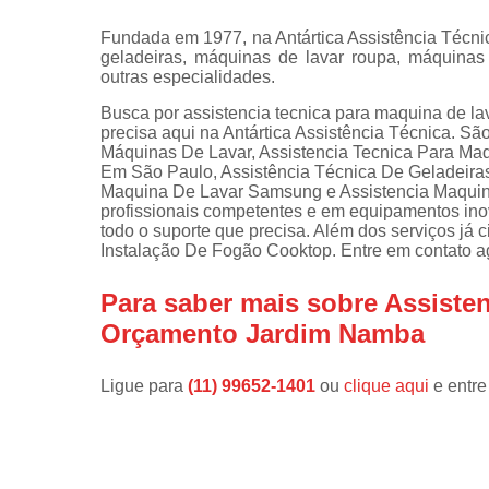
Instalações 
Fundada em 1977, na Antártica Assistência Técn
lava e sec
geladeiras, máquinas de lavar roupa, máquinas d
outras especialidades.
Manutençõe
de fogão
Busca por assistencia tecnica para maquina de l
precisa aqui na Antártica Assistência Técnica. S
Manutençõe
Máquinas De Lavar, Assistencia Tecnica Para Maq
em freezer
Em São Paulo, Assistência Técnica De Geladeiras
Maquina De Lavar Samsung e Assistencia Maquina
profissionais competentes e em equipamentos ino
todo o suporte que precisa. Além dos serviços já
Instalação De Fogão Cooktop. Entre em contato ag
Para saber mais sobre Assiste
Orçamento Jardim Namba
Ligue para
(11) 99652-1401
ou
clique aqui
e entre