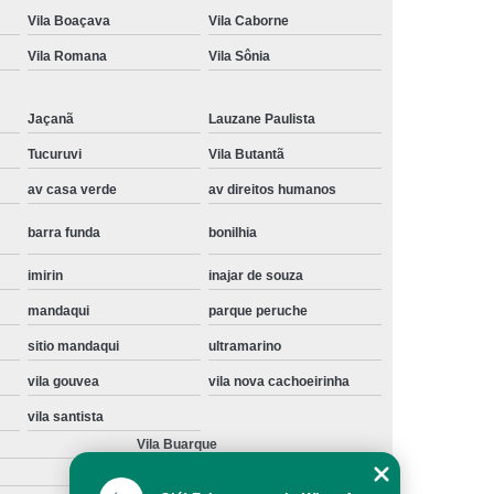
Vila Boaçava
Vila Caborne
Instalação de Maquina de Lavar Samsung
Vila Romana
Vila Sônia
oupa
Instalação Maquina de Lavar Roupa
ng
Instalação Maquina Lavar e Seca
Jaçanã
Lauzane Paulista
pa
Instalar Maquina de Lavar Samsung
Tucuruvi
Vila Butantã
Maquina de Lavar Roupa Instalação
av casa verde
av direitos humanos
 Lavar
Instalação de Lava e Seca
barra funda
bonilhia
Instalação de Maquina Lava e Seca
imirin
inajar de souza
va e Seca Samsung
Instalação Lava Seca
mandaqui
parque peruche
nstalação Maquina Lava e Seca Samsung
sitio mandaqui
ultramarino
Seca
Lava e Seca Instalação
vila gouvea
vila nova cachoeirinha
Samsung Instalação Lava e Seca
vila santista
ogão a Gas
Manutenção de Fogão Cooktop
Vila Buarque
olux
Manutenção em Fogão