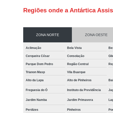
Regiões onde a Antártica Assis
ZONA NORTE
ZONA OESTE
Aclimação
Bela Vista
Be
Cerqueira César
Consolação
Gli
Parque Dom Pedro
Região Central
Re
Trianon Masp
Vila Buarque
Alto da Lapa
Alto de Pinheiros
Bai
Freguesia do Ó
Instituto da Previdência
Ja
Jardim Namba
Jardim Primavera
La
Perdizes
Pinheiros
Po