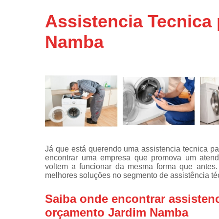
Assistência
Assistencia Tecnica
técnicas d
fogão
Namba
Assistência
técnicas d
microonda
Conserto d
máquinas d
lavar
Consertos 
adega
Consertos 
Já que está querendo uma assistencia tecnica p
geladeiras
encontrar uma empresa que promova um atendi
expositora
voltem a funcionar da mesma forma que antes. 
Instalação 
melhores soluções no segmento de assistência téc
fogões
Saiba onde encontrar assistenc
Instalação 
máquinas d
orçamento Jardim Namba
lavar roup