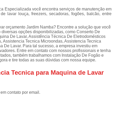
Assistencia Tecnica Refrigerador
As
de
ica Especializada você encontra serviços de manutenção em
Assistencia Tecnica R
a
e lavar louça, freezers, secadoras, fogões, balcão, entre
Assistencia Tecnica Refrigerador Electrolux
s
avar orçamento Jardim Namba? Encontre a solução que você
Refrigerador Assistencia Tecnica
R
ão diversas opções disponibilizadas, como Conserto De
s
uina De Lavar, Assistência Técnica De Eletrodomésticos
Assistencia Tecnica Lavadora Secadora Sa
, Assistencia Tecnica Microondas, Assistencia Tecnica
 De Lavar. Para tal sucesso, a empresa investiu em
Assistencia Tecnica Maquina Secadora d
vadores. Entre em contato com nossos profissionais e tenha
 citados, também trabalhamos com Instalação De Fogão e
Assistencia Tecnica Sa
ora e tire todas as suas dúvidas com nossa equipe.
Assistencia Tecnica Samsung Seca
ncia Tecnica para Maquina de Lavar
Assistencia Tecnica Secadora a Gas
Assistencia Tecnica Secadora Enxuta
Assistancia Tecnica para Fogão Co
 em contato por email.
Assistencia Tecnica de Fogão Br
Assistencia Tecnica Fogao a Gas