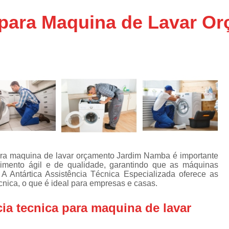
Assistencia Tecnica Ar C
s
 para Maquina de Lavar O
e
Assistencia Tecnica Ar C
Assistencia Tecnica Ar 
s
e
Assistencia Tecnica de
s
Assistencia Tecnica de Ar
e
e
Assistencia Tecnica em
Assistencia Tecnica para Ar Condicionado 
de
Assistencia Tecnica de Geladeira Electrolu
Assistencia Tecnica Geladeira
A
de
ara maquina de lavar orçamento Jardim Namba é importante
Assistencia Tecnica Resfriar Geladeira
mento ágil e de qualidade, garantindo que as máquinas
s
A Antártica Assistência Técnica Especializada oferece as
Electrolux Geladeira Assistencia Te
de
nica, o que é ideal para empresas e casas.
Geladeira Electrolux Assistencia Tecni
ia tecnica para maquina de lavar
de
Assistencia Tecnica de Refrigerador Electrolu
e
a