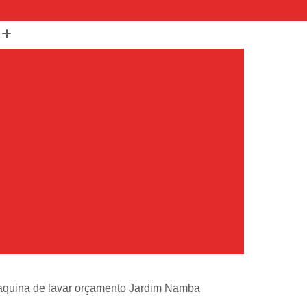
(11) 99652-1401
(11) 3673-1948
r
Assistencia Maquina Lavar
r
Assistencia Tecnica Maquina de Lavar
Maquina de Lavar Samsung
g
Assistencia Tecnica para Maquina de Lavar
Samsung Maquina de Lavar
avar e Secar
Maquina de Lavar Assistencia
Tecnica Maquina de Lavar
avar Assistencia Tecnica
atil Assistencia Tecnica
ondicionado Philco Portatil
maquina de lavar orçamento Jardim Namba
Ar Condicionado Portatil