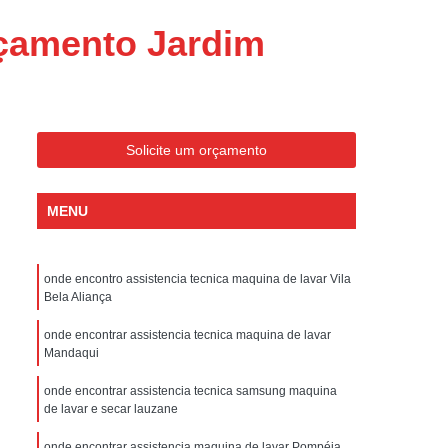
ondicionado Portatil Consul
rçamento Jardim
ondicionado Portatil Philco
Condicionado Tipo Portatil
 Ar Condicionado Portatil
 Condicionado Portatil Philco
Solicite um orçamento
 Ar Condicionado Portatil
MENU
Portatil
Assistencia Tecnica de Geladeira
x
Assistencia Tecnica Electrolux Geladeira
onde encontro assistencia tecnica maquina de lavar Vila
ssistencia Tecnica Geladeira Electrolux
Bela Aliança
Electrolux Assistencia Tecnica Geladeira
onde encontrar assistencia tecnica maquina de lavar
cnica
Geladeira Assistencia Tecnica
Mandaqui
ca
Assistencia Tecnica de Refrigerador
onde encontrar assistencia tecnica samsung maquina
de lavar e secar lauzane
x
Assistencia Tecnica Electrolux Refrigerador
onde encontrar assistencia maquina de lavar Pompéia