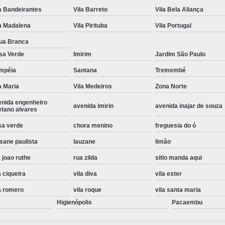
a Bandeirantes
Vila Barreto
Vila Bela Aliança
Instalação de Maquina de Lavar Roupa
a Madalena
Vila Pirituba
Vila Portugal
Instalação Eletrica Maquina de Lavar R
ua Branca
Instalação Maquina de Lavar Samsu
sa Verde
Imirim
Jardim São Paulo
Instalação para Maquina de Lavar Rou
mpéia
Santana
Tremembé
Instalar Maquina Lavar Roupa
a Maria
Vila Medeiros
Zona Norte
Samsung Instalação Maquina de
enida engenheiro
avenida imirin
avenida inajar de souza
etano alvares
Instalação de Lava e Seca Samsung
sa verde
chora menino
freguesia do ó
Instalação Lava e Seca
Instalação La
sane paulista
lauzane
limão
Instalação Maquina Lava e Seca
I
 joao ruthe
rua zilda
sitio manda aqui
Instalação Samsung Lava e 
a ciqueira
vila diva
vila ester
Lava e Seca Samsung Instalação
a romero
vila roque
vila santa maria
Manutenção de Fogão
Manutenção de F
Higienópolis
Pacaembu
Manutenção de Fogão Electr