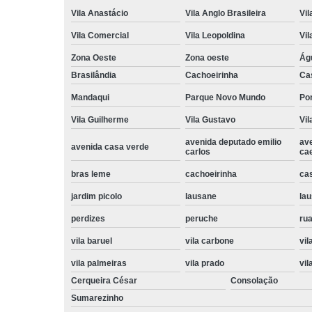
Vila Anastácio
Vila Anglo Brasileira
Vil
Vila Comercial
Vila Leopoldina
Vil
Zona Oeste
Zona oeste
Ág
Brasilândia
Cachoeirinha
Ca
Mandaqui
Parque Novo Mundo
Po
Vila Guilherme
Vila Gustavo
Vil
avenida deputado emilio
av
avenida casa verde
carlos
ca
bras leme
cachoeirinha
ca
jardim picolo
lausane
lau
perdizes
peruche
rua
vila baruel
vila carbone
vil
vila palmeiras
vila prado
vil
Cerqueira César
Consolação
Sumarezinho