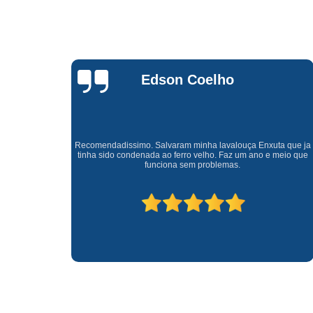
Waldirene
Monteiro
a que ja
Uma empresa á 41 anos no mercado que sempre valoriza o
meio que
cliente ótimo atendimento com garantia de todos o serviços.