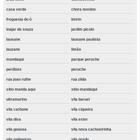
casa verde
chora menino
freguesia do ó
imirin
inajar de souza
jardim picolo
lausane
lausane paulista
lauzane
limão
mandaqui
parque peruche
perdizes
peruche
rua joao ruthe
rua zilda
sitio manda aqui
sitio mandaqui
ultramarino
vila baruel
vila carbone
vila ciqueira
vila diva
vila ester
vila gouvea
vila nova cachoeirinha
vila palmeiras
vila prado