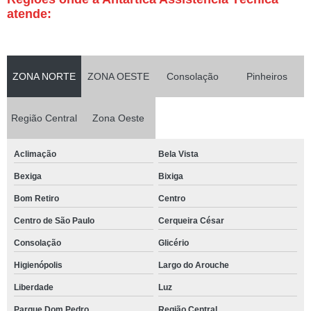
atende:
ZONA NORTE
ZONA OESTE
Consolação
Pinheiros
Região Central
Zona Oeste
Aclimação
Bela Vista
Bexiga
Bixiga
Bom Retiro
Centro
Centro de São Paulo
Cerqueira César
Consolação
Glicério
Higienópolis
Largo do Arouche
Liberdade
Luz
Parque Dom Pedro
Região Central