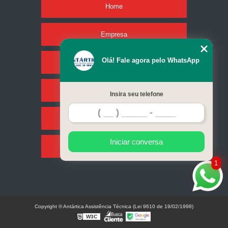
Home
Empresa
Olá! Fale agora pelo WhatsApp
Missão
Serviços
Insira seu telefone
Contato
Iniciar conversa
Mapa do site
1
Copyright © Antártica Assistência Técnica (Lei 9610 de 19/02/1998)
W3C