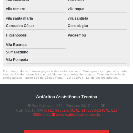
vila romero
vila roque
vila santa maria
vila santista
Cerqueira César
Consolação
Higienópolis
Pacaembu
Vila Buarque
Sumarezinho
Vila Pompeia
O conteúdo do texto desta página é de direito reservado. Sua reprodução, parcial ou total,
mesmo citando nossos links, é proibida sem a autorização do autor. Crime de violação de
direito autoral – artigo 184 do Código Penal –
Lei 9610/98 - Lei de direitos autorais
.
Antártica Assistência Técnica
Rua Cayowaá, 277 - Perdizes São Paulo - SP
CEP: 05018-000
(11) 99652-1401
(11) 3673-1948
(11)
3865-6073
antarticatec@yahoo.com.br