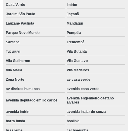
Casa Verde
Imirim
Jardim São Paulo
Jaçanã
Lauzane Paulista
Mandaqui
Parque Novo Mundo
Pompéia
Santana
Tremembé
Tucuruvi
Vila Butantã
Vila Guilherme
Vila Gustavo
Vila Maria
Vila Medeiros
Zona Norte
av casa verde
av direitos humanos
avenida casa verde
avenida engenheiro caetano
avenida deputado emilio carlos
alvares
avenida imirin
avenida inajar de souza
barra funda
bonilhia
bras leme
cachoeirinha