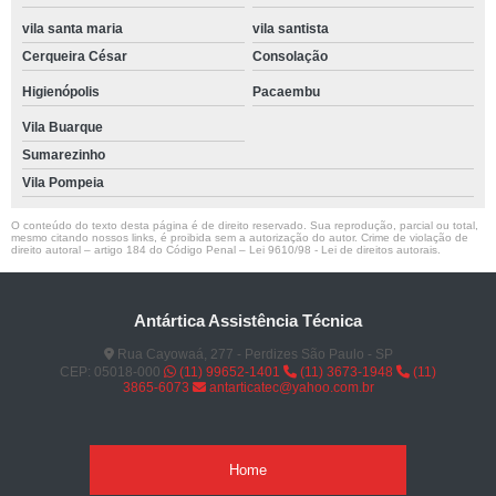
vila santa maria
vila santista
Cerqueira César
Consolação
Higienópolis
Pacaembu
Vila Buarque
Sumarezinho
Vila Pompeia
O conteúdo do texto desta página é de direito reservado. Sua reprodução, parcial ou total,
mesmo citando nossos links, é proibida sem a autorização do autor. Crime de violação de
direito autoral – artigo 184 do Código Penal –
Lei 9610/98 - Lei de direitos autorais
.
Antártica Assistência Técnica
Rua Cayowaá, 277 - Perdizes São Paulo - SP
CEP: 05018-000
(11) 99652-1401
(11) 3673-1948
(11)
3865-6073
antarticatec@yahoo.com.br
Home