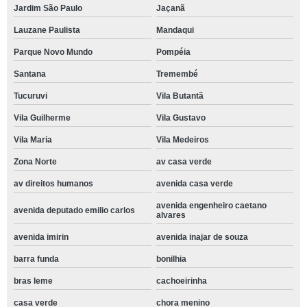
Jardim São Paulo
Jaçanã
Lauzane Paulista
Mandaqui
Parque Novo Mundo
Pompéia
Santana
Tremembé
Tucuruvi
Vila Butantã
Vila Guilherme
Vila Gustavo
Vila Maria
Vila Medeiros
Zona Norte
av casa verde
av direitos humanos
avenida casa verde
avenida engenheiro caetano
avenida deputado emilio carlos
alvares
avenida imirin
avenida inajar de souza
barra funda
bonilhia
bras leme
cachoeirinha
casa verde
chora menino