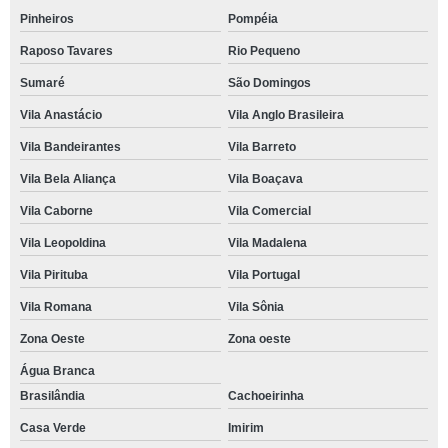
Pinheiros
Pompéia
Raposo Tavares
Rio Pequeno
Sumaré
São Domingos
Vila Anastácio
Vila Anglo Brasileira
Vila Bandeirantes
Vila Barreto
Vila Bela Aliança
Vila Boaçava
Vila Caborne
Vila Comercial
Vila Leopoldina
Vila Madalena
Vila Pirituba
Vila Portugal
Vila Romana
Vila Sônia
Zona Oeste
Zona oeste
Água Branca
Brasilândia
Cachoeirinha
Casa Verde
Imirim