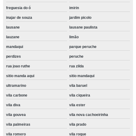
freguesia do ó
imirin
inajar de souza
jardim picolo
lausane
lausane paulista
lauzane
limão
mandaqui
parque peruche
perdizes
peruche
rua joao ruthe
rua zilda
sitio manda aqui
sitio mandaqui
ultramarino
vila baruel
vila carbone
vila ciqueira
vila diva
vila ester
vila gouvea
vila nova cachoeirinha
vila palmeiras
vila prado
vila romero
vila roque