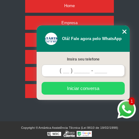
Home
Empresa
Olá! Fale agora pelo WhatsApp
Missão
Serviços
Insira seu telefone
Contato
Iniciar conversa
Mapa do site
1
Copyright © Antártica Assistência Técnica (Lei 9610 de 19/02/1998)
W3C