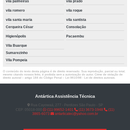
vila palmeiras
vila prado
vila romero
vila roque
vila santa maria
vila santista
Cerqueira César
Consolação
Higienópolis
Pacaembu
Vila Buarque
Sumarezinho
Vila Pompeia
O conteúdo do texto desta página é de direito reservado. Sua reprodução, parcial ou total,
mesmo citando nossos links, é proibida sem a autorização do autor. Crime de violação de
direito autoral – artigo 184 do Código Penal –
Lei 9610/98 - Lei de direitos autorais
.
Antártica Assistência Técnica
Rua Cayowaá, 277 - Perdizes São Paulo - SP
CEP: 05018-000
(11) 99652-1401
(11) 3673-1948
(11)
3865-6073
antarticatec@yahoo.com.br