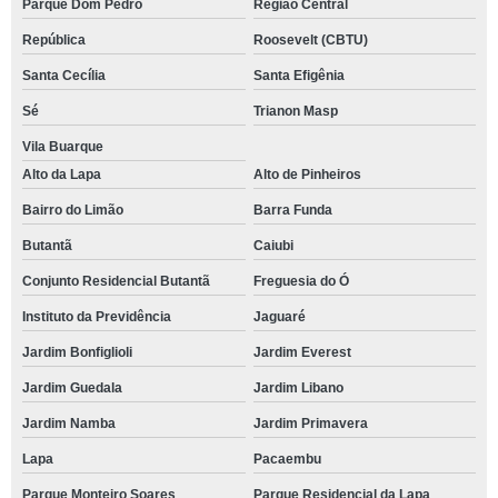
Parque Dom Pedro
Região Central
República
Roosevelt (CBTU)
Santa Cecília
Santa Efigênia
Sé
Trianon Masp
Vila Buarque
Alto da Lapa
Alto de Pinheiros
Bairro do Limão
Barra Funda
Butantã
Caiubi
Conjunto Residencial Butantã
Freguesia do Ó
Instituto da Previdência
Jaguaré
Jardim Bonfiglioli
Jardim Everest
Jardim Guedala
Jardim Libano
Jardim Namba
Jardim Primavera
Lapa
Pacaembu
Parque Monteiro Soares
Parque Residencial da Lapa