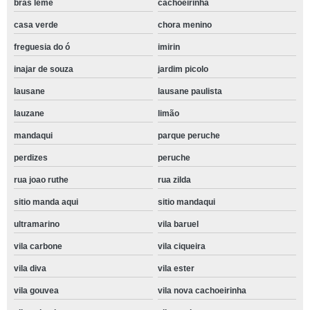
bras leme
cachoeirinha
casa verde
chora menino
freguesia do ó
imirin
inajar de souza
jardim picolo
lausane
lausane paulista
lauzane
limão
mandaqui
parque peruche
perdizes
peruche
rua joao ruthe
rua zilda
sitio manda aqui
sitio mandaqui
ultramarino
vila baruel
vila carbone
vila ciqueira
vila diva
vila ester
vila gouvea
vila nova cachoeirinha