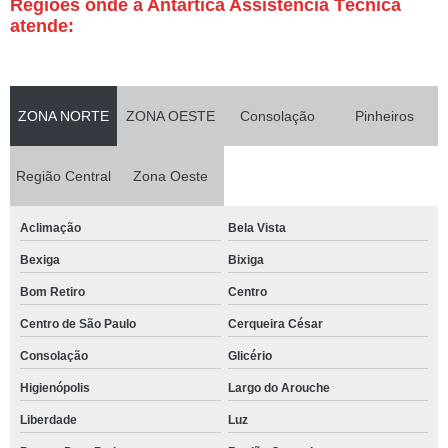
Regiões onde a Antártica Assistência Técnica
atende:
ZONA NORTE
ZONA OESTE
Consolação
Pinheiros
Região Central
Zona Oeste
Aclimação
Bela Vista
Bexiga
Bixiga
Bom Retiro
Centro
Centro de São Paulo
Cerqueira César
Consolação
Glicério
Higienópolis
Largo do Arouche
Liberdade
Luz