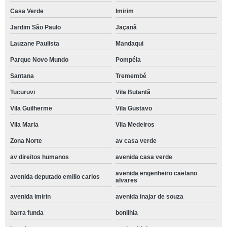
Casa Verde
Imirim
Jardim São Paulo
Jaçanã
Lauzane Paulista
Mandaqui
Parque Novo Mundo
Pompéia
Santana
Tremembé
Tucuruvi
Vila Butantã
Vila Guilherme
Vila Gustavo
Vila Maria
Vila Medeiros
Zona Norte
av casa verde
av direitos humanos
avenida casa verde
avenida engenheiro caetano
avenida deputado emilio carlos
alvares
avenida imirin
avenida inajar de souza
barra funda
bonilhia