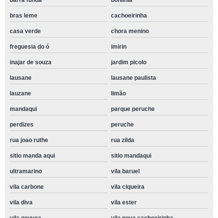
barra funda
bonilhia
bras leme
cachoeirinha
casa verde
chora menino
freguesia do ó
imirin
inajar de souza
jardim picolo
lausane
lausane paulista
lauzane
limão
mandaqui
parque peruche
perdizes
peruche
rua joao ruthe
rua zilda
sitio manda aqui
sitio mandaqui
ultramarino
vila baruel
vila carbone
vila ciqueira
vila diva
vila ester