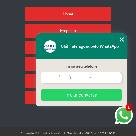
Home
Empresa
Olá! Fale agora pelo WhatsApp
Missão
Serviços
Insira seu telefone
Contato
Iniciar conversa
Mapa do site
1
Copyright © Antártica Assistência Técnica (Lei 9610 de 19/02/1998)