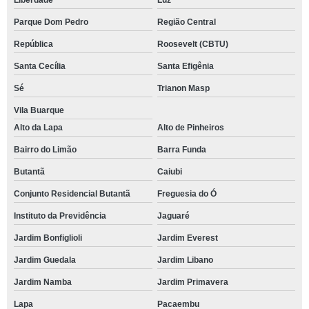
Liberdade
Luz
Parque Dom Pedro
Região Central
República
Roosevelt (CBTU)
Santa Cecília
Santa Efigênia
Sé
Trianon Masp
Vila Buarque
Alto da Lapa
Alto de Pinheiros
Bairro do Limão
Barra Funda
Butantã
Caiubi
Conjunto Residencial Butantã
Freguesia do Ó
Instituto da Previdência
Jaguaré
Jardim Bonfiglioli
Jardim Everest
Jardim Guedala
Jardim Libano
Jardim Namba
Jardim Primavera
Lapa
Pacaembu