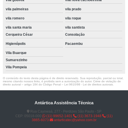
vila gouvea
vila nova cachoeirinha
vila palmeiras
vila prado
vila romero
vila roque
vila santa maria
vila santista
Cerqueira César
Consolação
Higienópolis
Pacaembu
Vila Buarque
Sumarezinho
Vila Pompeia
O conteúdo do texto desta página é de direito reservado. Sua reprodução, parcial ou total,
mesmo citando nossos links, é proibida sem a autorização do autor. Crime de violação de
direito autoral – artigo 184 do Código Penal –
Lei 9610/98 - Lei de direitos autorais
.
Antártica Assistência Técnica
Rua Cayowaá, 277 - Perdizes São Paulo - SP
CEP: 05018-000
(11) 99652-1401
(11) 3673-1948
(11)
3865-6073
antarticatec@yahoo.com.br