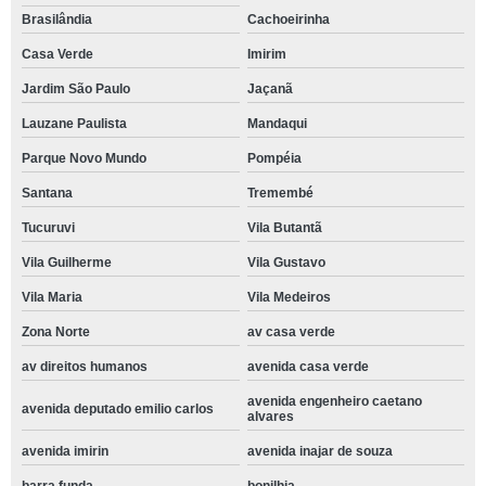
Brasilândia
Cachoeirinha
Casa Verde
Imirim
Jardim São Paulo
Jaçanã
Lauzane Paulista
Mandaqui
Parque Novo Mundo
Pompéia
Santana
Tremembé
Tucuruvi
Vila Butantã
Vila Guilherme
Vila Gustavo
Vila Maria
Vila Medeiros
Zona Norte
av casa verde
av direitos humanos
avenida casa verde
avenida engenheiro caetano
avenida deputado emilio carlos
alvares
avenida imirin
avenida inajar de souza