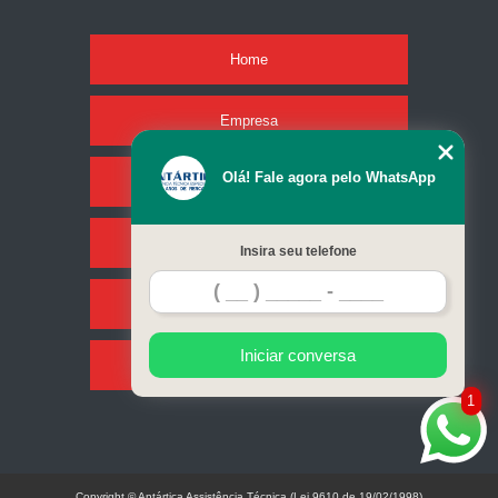
Home
Empresa
Olá! Fale agora pelo WhatsApp
Missão
Serviços
Insira seu telefone
Contato
Iniciar conversa
Mapa do site
1
Copyright © Antártica Assistência Técnica (Lei 9610 de 19/02/1998)