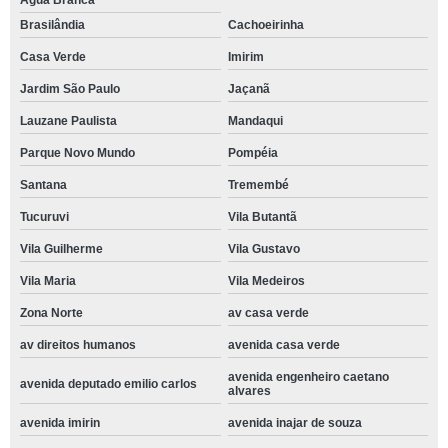
Água Branca
Brasilândia
Cachoeirinha
Casa Verde
Imirim
Jardim São Paulo
Jaçanã
Lauzane Paulista
Mandaqui
Parque Novo Mundo
Pompéia
Santana
Tremembé
Tucuruvi
Vila Butantã
Vila Guilherme
Vila Gustavo
Vila Maria
Vila Medeiros
Zona Norte
av casa verde
av direitos humanos
avenida casa verde
avenida engenheiro caetano
avenida deputado emilio carlos
alvares
avenida imirin
avenida inajar de souza