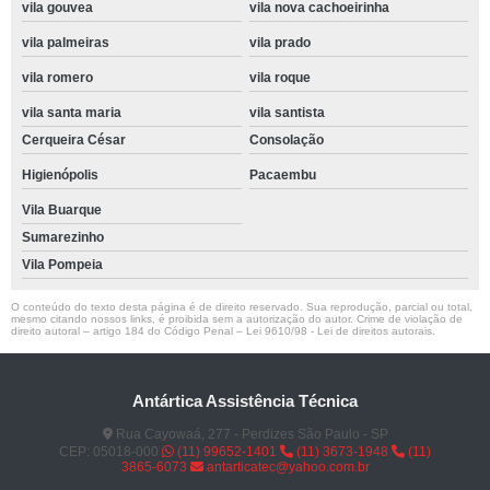
vila gouvea
vila nova cachoeirinha
vila palmeiras
vila prado
vila romero
vila roque
vila santa maria
vila santista
Cerqueira César
Consolação
Higienópolis
Pacaembu
Vila Buarque
Sumarezinho
Vila Pompeia
O conteúdo do texto desta página é de direito reservado. Sua reprodução, parcial ou total,
mesmo citando nossos links, é proibida sem a autorização do autor. Crime de violação de
direito autoral – artigo 184 do Código Penal –
Lei 9610/98 - Lei de direitos autorais
.
Antártica Assistência Técnica
Rua Cayowaá, 277 - Perdizes São Paulo - SP
CEP: 05018-000
(11) 99652-1401
(11) 3673-1948
(11)
3865-6073
antarticatec@yahoo.com.br