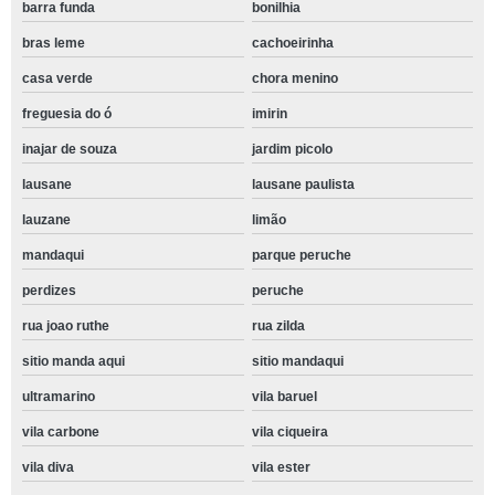
barra funda
bonilhia
bras leme
cachoeirinha
casa verde
chora menino
freguesia do ó
imirin
inajar de souza
jardim picolo
lausane
lausane paulista
lauzane
limão
mandaqui
parque peruche
perdizes
peruche
rua joao ruthe
rua zilda
sitio manda aqui
sitio mandaqui
ultramarino
vila baruel
vila carbone
vila ciqueira
vila diva
vila ester