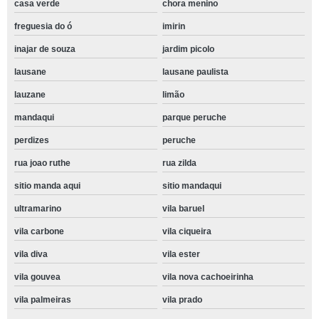
casa verde
chora menino
freguesia do ó
imirin
inajar de souza
jardim picolo
lausane
lausane paulista
lauzane
limão
mandaqui
parque peruche
perdizes
peruche
rua joao ruthe
rua zilda
sitio manda aqui
sitio mandaqui
ultramarino
vila baruel
vila carbone
vila ciqueira
vila diva
vila ester
vila gouvea
vila nova cachoeirinha
vila palmeiras
vila prado