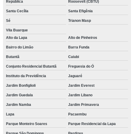
República
Roosevelt (CBTU)
Santa Cecília
Santa Efigênia
Sé
Trianon Masp
Vila Buarque
Alto da Lapa
Alto de Pinheiros
Bairro do Limão
Barra Funda
Butantã
Caiubi
Conjunto Residencial Butantã
Freguesia do Ó
Instituto da Previdência
Jaguaré
Jardim Bonfiglioli
Jardim Everest
Jardim Guedala
Jardim Libano
Jardim Namba
Jardim Primavera
Lapa
Pacaembu
Parque Monteiro Soares
Parque Residencial da Lapa
Parque São Domingos
Perdizes