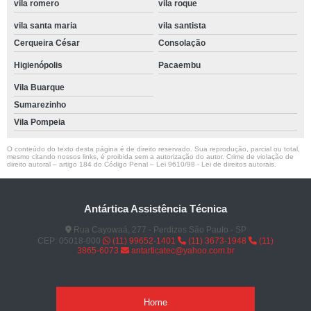
vila romero
vila roque
vila santa maria
vila santista
Cerqueira César
Consolação
Higienópolis
Pacaembu
Vila Buarque
Sumarezinho
Vila Pompeia
O conteúdo do texto desta página é de direito reservado. Sua reprodução, parcial ou total,
mesmo citando nossos links, é proibida sem a autorização do autor. Crime de violação de
direito autoral – artigo 184 do Código Penal –
Lei 9610/98 - Lei de direitos autorais
.
Antártica Assistência Técnica
Rua Cayowaá, 277 - Perdizes São Paulo - SP
CEP: 05018-000
(11) 99652-1401
(11) 3673-1948
(11)
3865-6073
antarticatec@yahoo.com.br
Home