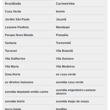
Brasilândia
Cachoeirinha
Casa Verde
Imirim
Jardim São Paulo
Jaçanã
Lauzane Paulista
Mandaqui
Parque Novo Mundo
Pompéia
Santana
Tremembé
Tucuruvi
Vila Butantã
Vila Guilherme
Vila Gustavo
Vila Maria
Vila Medeiros
Zona Norte
av casa verde
av direitos humanos
avenida casa verde
avenida engenheiro caetano
avenida deputado emilio carlos
alvares
avenida imirin
avenida inajar de souza
barra funda
bonilhia