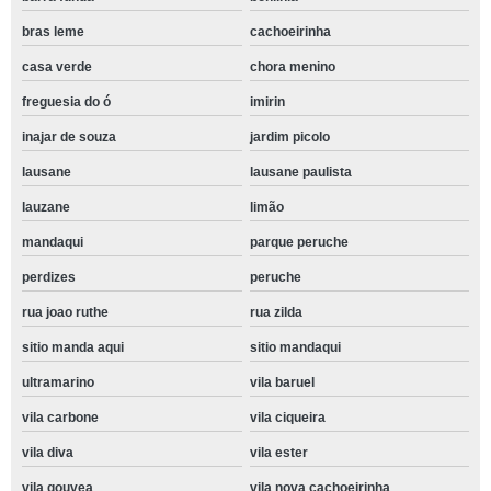
bras leme
cachoeirinha
casa verde
chora menino
freguesia do ó
imirin
inajar de souza
jardim picolo
lausane
lausane paulista
lauzane
limão
mandaqui
parque peruche
perdizes
peruche
rua joao ruthe
rua zilda
sitio manda aqui
sitio mandaqui
ultramarino
vila baruel
vila carbone
vila ciqueira
vila diva
vila ester
vila gouvea
vila nova cachoeirinha