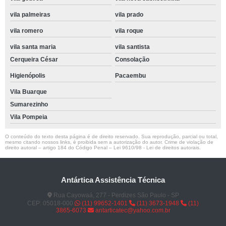
vila palmeiras
vila prado
vila romero
vila roque
vila santa maria
vila santista
Cerqueira César
Consolação
Higienópolis
Pacaembu
Vila Buarque
Sumarezinho
Vila Pompeia
O conteúdo do texto desta página é de direito reservado. Sua reprodução, parcial ou total,
mesmo citando nossos links, é proibida sem a autorização do autor. Crime de violação de
direito autoral – artigo 184 do Código Penal –
Lei 9610/98 - Lei de direitos autorais
.
Antártica Assistência Técnica
Rua Cayowaá, 277 - Perdizes São Paulo - SP
CEP: 05018-000
(11) 99652-1401
(11) 3673-1948
(11)
3865-6073
antarticatec@yahoo.com.br