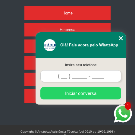
Home
Empresa
Olá! Fale agora pelo WhatsApp
Missão
Serviços
Insira seu telefone
Contato
Iniciar conversa
Mapa do site
1
Copyright © Antártica Assistência Técnica (Lei 9610 de 19/02/1998)