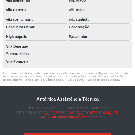
vila palmeiras
vila prado
vila romero
vila roque
vila santa maria
vila santista
Cerqueira César
Consolação
Higienópolis
Pacaembu
Vila Buarque
Sumarezinho
Vila Pompeia
O conteúdo do texto desta página é de direito reservado. Sua reprodução, parcial ou total,
mesmo citando nossos links, é proibida sem a autorização do autor. Crime de violação de
direito autoral – artigo 184 do Código Penal –
Lei 9610/98 - Lei de direitos autorais
.
Antártica Assistência Técnica
Rua Cayowaá, 277 - Perdizes São Paulo - SP
CEP: 05018-000
(11) 99652-1401
(11) 3673-1948
(11)
3865-6073
antarticatec@yahoo.com.br