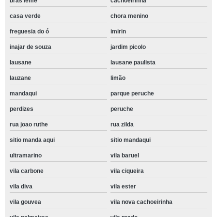
bras leme
cachoeirinha
casa verde
chora menino
freguesia do ó
imirin
inajar de souza
jardim picolo
lausane
lausane paulista
lauzane
limão
mandaqui
parque peruche
perdizes
peruche
rua joao ruthe
rua zilda
sitio manda aqui
sitio mandaqui
ultramarino
vila baruel
vila carbone
vila ciqueira
vila diva
vila ester
vila gouvea
vila nova cachoeirinha