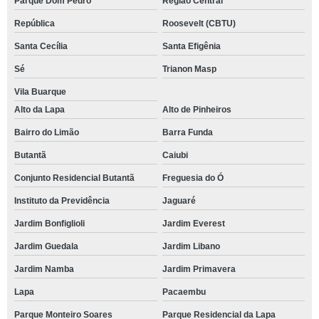
Parque Dom Pedro
Região Central
República
Roosevelt (CBTU)
Santa Cecília
Santa Efigênia
Sé
Trianon Masp
Vila Buarque
Alto da Lapa
Alto de Pinheiros
Bairro do Limão
Barra Funda
Butantã
Caiubi
Conjunto Residencial Butantã
Freguesia do Ó
Instituto da Previdência
Jaguaré
Jardim Bonfiglioli
Jardim Everest
Jardim Guedala
Jardim Libano
Jardim Namba
Jardim Primavera
Lapa
Pacaembu
Parque Monteiro Soares
Parque Residencial da Lapa