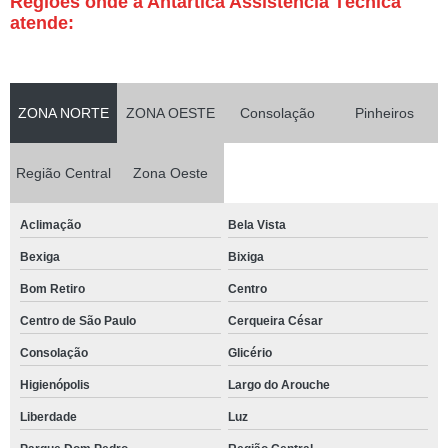
Regiões onde a Antártica Assistência Técnica
atende:
ZONA NORTE
ZONA OESTE
Consolação
Pinheiros
Região Central
Zona Oeste
Aclimação
Bela Vista
Bexiga
Bixiga
Bom Retiro
Centro
Centro de São Paulo
Cerqueira César
Consolação
Glicério
Higienópolis
Largo do Arouche
Liberdade
Luz