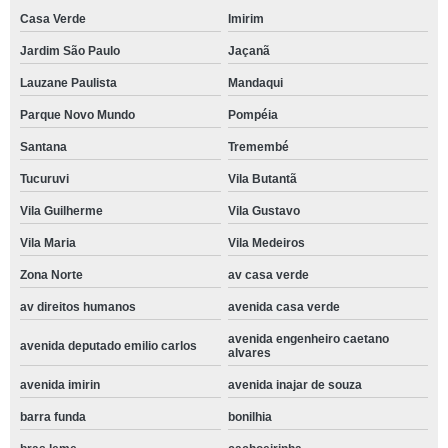
Casa Verde
Imirim
Jardim São Paulo
Jaçanã
Lauzane Paulista
Mandaqui
Parque Novo Mundo
Pompéia
Santana
Tremembé
Tucuruvi
Vila Butantã
Vila Guilherme
Vila Gustavo
Vila Maria
Vila Medeiros
Zona Norte
av casa verde
av direitos humanos
avenida casa verde
avenida engenheiro caetano
avenida deputado emilio carlos
alvares
avenida imirin
avenida inajar de souza
barra funda
bonilhia