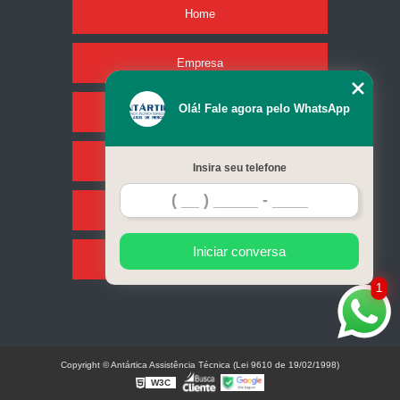
Home
Empresa
Olá! Fale agora pelo WhatsApp
Missão
Serviços
Insira seu telefone
Contato
Iniciar conversa
Mapa do site
1
Copyright © Antártica Assistência Técnica (Lei 9610 de 19/02/1998)
W3C