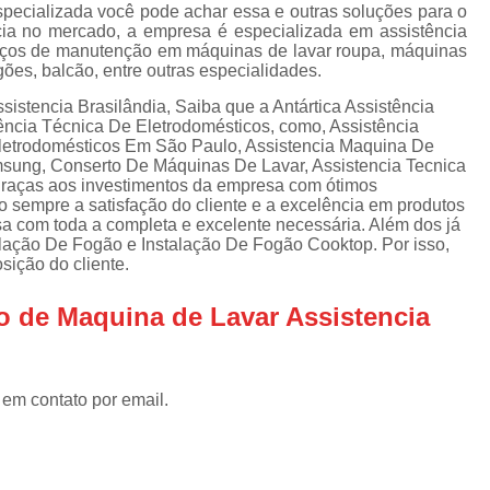
Assistencia Tecnica Refrigerador
As
specializada você pode achar essa e outras soluções para o
ia no mercado, a empresa é especializada em assistência
de
Assistencia Tecnica R
erviços de manutenção em máquinas de lavar roupa, máquinas
a
ogões, balcão, entre outras especialidades.
Assistencia Tecnica Refrigerador Electrolux
s
istencia Brasilândia, Saiba que a Antártica Assistência
Refrigerador Assistencia Tecnica
R
ência Técnica De Eletrodomésticos, como, Assistência
Eletrodomésticos Em São Paulo, Assistencia Maquina De
s
Assistencia Tecnica Lavadora Secadora Sa
msung, Conserto De Máquinas De Lavar, Assistencia Tecnica
 graças aos investimentos da empresa com ótimos
Assistencia Tecnica Maquina Secadora d
o sempre a satisfação do cliente e a excelência em produtos
cisa com toda a completa e excelente necessária. Além dos já
Assistencia Tecnica Sa
lação De Fogão e Instalação De Fogão Cooktop. Por isso,
ição do cliente.
Assistencia Tecnica Samsung Seca
Assistencia Tecnica Secadora a Gas
o de Maquina de Lavar Assistencia
Assistencia Tecnica Secadora Enxuta
Assistancia Tecnica para Fogão Co
 em contato por email.
Assistencia Tecnica de Fogão Br
Assistencia Tecnica Fogao a Gas