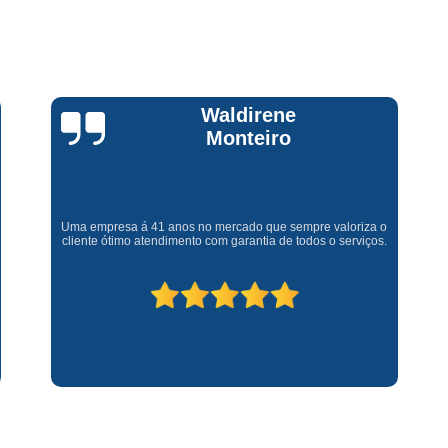
Assistencia Tecnica Fogao Cooktop
A
Brastemp Fogão Assistencia Tecnica
Assistencia Tecnica Brastemp Microon
Assistencia Tecnica
Claúdia
Andrullis
Assistencia Tecnica Forno Microondas 
Assistencia Tecnica Microondas Bra
Microondas Brastemp Assistencia Tecnica
Gostaria primeiramente de agradecer o bom atendimento
telefônico (q hj infelizmente é um problema), e a eficiência do
técnico Sr Henrique na solução do problema da minha lava e
Conserto de Maquina de Lavar
C
seca q minha família não vive mais sem. #recomendo os
serviços.
Conserto de Maquina de Lavar Ro
Conserto Maquina de Lavar
C
Conserto Maquina de Lavar Roupa
Conserto Maquina Lavar Roupa
C
Maquina de Lavar Conserto
Tec
Conserto Adega
Conserto Adega 