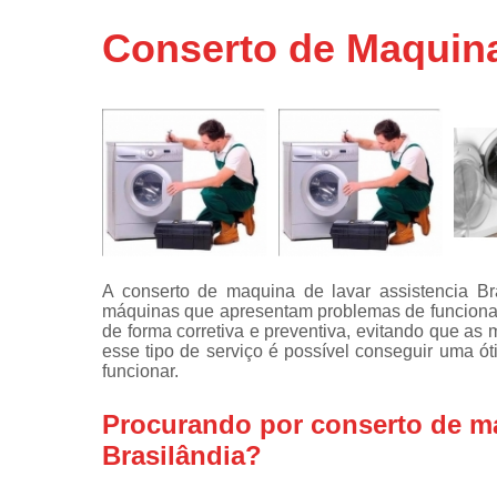
Assistência
Conserto de Maquina
técnicas d
fogão
Assistência
técnicas d
microonda
Conserto d
máquinas d
lavar
Consertos 
adega
A conserto de maquina de lavar assistencia Br
máquinas que apresentam problemas de funciona
Consertos 
de forma corretiva e preventiva, evitando que a
geladeiras
esse tipo de serviço é possível conseguir uma ó
expositora
funcionar.
Instalação 
fogões
Procurando por conserto de ma
Brasilândia?
Instalação 
máquinas d
lavar roup