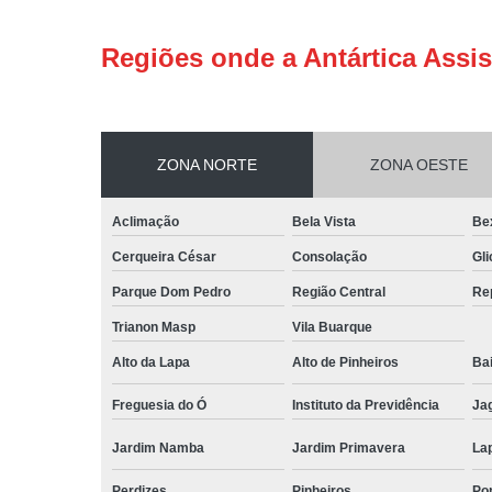
Regiões onde a Antártica Assis
ZONA NORTE
ZONA OESTE
Aclimação
Bela Vista
Be
Cerqueira César
Consolação
Gli
Parque Dom Pedro
Região Central
Re
Trianon Masp
Vila Buarque
Alto da Lapa
Alto de Pinheiros
Bai
Freguesia do Ó
Instituto da Previdência
Ja
Jardim Namba
Jardim Primavera
La
Perdizes
Pinheiros
Po