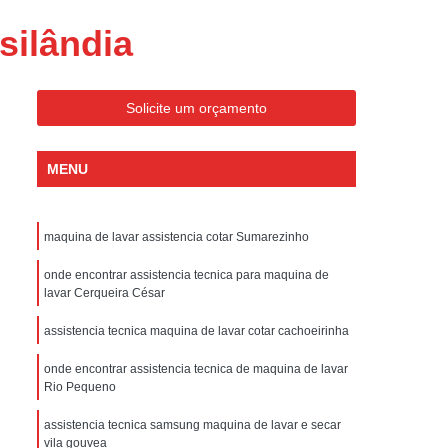
ondicionado Portatil Consul
silândia
ondicionado Portatil Philco
Condicionado Tipo Portatil
Solicite um orçamento
 Ar Condicionado Portatil
 Condicionado Portatil Philco
MENU
 Ar Condicionado Portatil
Portatil
Assistencia Tecnica de Geladeira
maquina de lavar assistencia cotar Sumarezinho
x
Assistencia Tecnica Electrolux Geladeira
onde encontrar assistencia tecnica para maquina de
ssistencia Tecnica Geladeira Electrolux
lavar Cerqueira César
Electrolux Assistencia Tecnica Geladeira
assistencia tecnica maquina de lavar cotar cachoeirinha
cnica
Geladeira Assistencia Tecnica
onde encontrar assistencia tecnica de maquina de lavar
ca
Assistencia Tecnica de Refrigerador
Rio Pequeno
x
Assistencia Tecnica Electrolux Refrigerador
assistencia tecnica samsung maquina de lavar e secar
vila gouvea