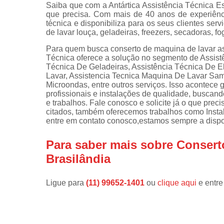
Saiba que com a Antártica Assistência Técnica E
que precisa. Com mais de 40 anos de experiênc
Instalações 
técnica e disponibiliza para os seus clientes s
lava e sec
de lavar louça, geladeiras, freezers, secadoras, f
Manutençõe
Para quem busca conserto de maquina de lavar ass
de fogão
Técnica oferece a solução no segmento de Assist
Técnica De Geladeiras, Assistência Técnica De 
Manutençõe
Lavar, Assistencia Tecnica Maquina De Lavar Sa
em freezer
Microondas, entre outros serviços. Isso acontece
profissionais e instalações de qualidade, buscand
e trabalhos. Fale conosco e solicite já o que pre
citados, também oferecemos trabalhos como Insta
entre em contato conosco,estamos sempre a dispos
Para saber mais sobre Consert
Brasilândia
Ligue para
(11) 99652-1401
ou
clique aqui
e entre