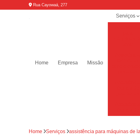
Rua Cayowaá, 277
Serviços
Assistênci
para
máquinas d
lavar
Assistênci
técnica ar
Home
Empresa
Missão
condicionad
portáteis
Assistênci
técnica de
geladeiras
Assistênci
técnica de
refrigerador
Assistênci
Home
Serviços
assistência para máquinas de l
técnica de
secadoras