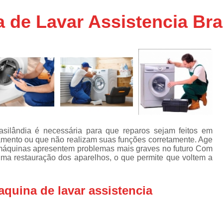
Assistencia Tecnica Ar C
s
 de Lavar Assistencia Bra
e
Assistencia Tecnica Ar C
Assistencia Tecnica Ar 
s
e
Assistencia Tecnica de
s
Assistencia Tecnica de Ar
e
e
Assistencia Tecnica em
Assistencia Tecnica para Ar Condicionado 
de
Assistencia Tecnica de Geladeira Electrolu
asilândia é necessária para que reparos sejam feitos em
mento ou que não realizam suas funções corretamente. Age
Assistencia Tecnica Geladeira
A
de
s máquinas apresentem problemas mais graves no futuro Com
tima restauração dos aparelhos, o que permite que voltem a
Assistencia Tecnica Resfriar Geladeira
s
Electrolux Geladeira Assistencia Te
de
quina de lavar assistencia
Geladeira Electrolux Assistencia Tecni
de
Assistencia Tecnica de Refrigerador Electrolu
e
a