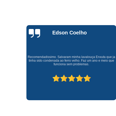
Waldirene
Monteiro
a que ja
Uma empresa á 41 anos no mercado que sempre valoriza o
meio que
cliente ótimo atendimento com garantia de todos o serviços.