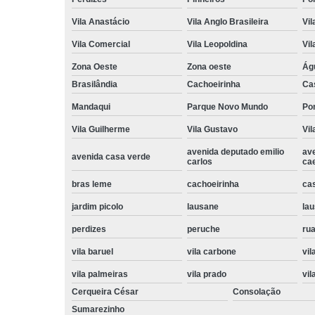
Vila Anastácio
Vila Anglo Brasileira
Vil
Vila Comercial
Vila Leopoldina
Vil
Zona Oeste
Zona oeste
Ág
Brasilândia
Cachoeirinha
Ca
Mandaqui
Parque Novo Mundo
Po
Vila Guilherme
Vila Gustavo
Vil
avenida deputado emilio
av
avenida casa verde
carlos
ca
bras leme
cachoeirinha
ca
jardim picolo
lausane
lau
perdizes
peruche
rua
vila baruel
vila carbone
vil
vila palmeiras
vila prado
vil
Cerqueira César
Consolação
Sumarezinho