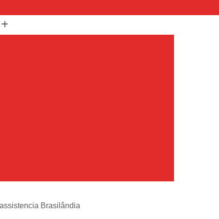
(11) 99652-1401
(11) 3673-1948
r
Assistencia Maquina Lavar
r
Assistencia Tecnica Maquina de Lavar
Maquina de Lavar Samsung
g
Assistencia Tecnica para Maquina de Lavar
Samsung Maquina de Lavar
avar e Secar
Maquina de Lavar Assistencia
Tecnica Maquina de Lavar
avar Assistencia Tecnica
atil Assistencia Tecnica
ondicionado Philco Portatil
assistencia Brasilândia
Ar Condicionado Portatil