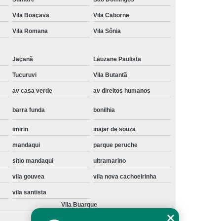
Instalação de Maquina de Lavar Samsung
Vila Boaçava
Vila Caborne
oupa
Instalação Maquina de Lavar Roupa
Vila Romana
Vila Sônia
ng
Instalação Maquina Lavar e Seca
Jaçanã
Lauzane Paulista
pa
Instalar Maquina de Lavar Samsung
Tucuruvi
Vila Butantã
Maquina de Lavar Roupa Instalação
av casa verde
av direitos humanos
 Lavar
Instalação de Lava e Seca
barra funda
bonilhia
Instalação de Maquina Lava e Seca
va e Seca Samsung
Instalação Lava Seca
imirin
inajar de souza
mandaqui
parque peruche
nstalação Maquina Lava e Seca Samsung
sitio mandaqui
ultramarino
Seca
Lava e Seca Instalação
vila gouvea
vila nova cachoeirinha
Samsung Instalação Lava e Seca
vila santista
ogão a Gas
Manutenção de Fogão Cooktop
Vila Buarque
olux
Manutenção em Fogão