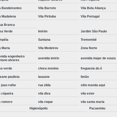
Instalação de Maquina de Lavar Roupa
a Bandeirantes
Vila Barreto
Vila Bela Aliança
Instalação Eletrica Maquina de Lavar R
a Madalena
Vila Pirituba
Vila Portugal
Instalação Maquina de Lavar Samsu
ua Branca
sa Verde
Imirim
Jardim São Paulo
Instalação para Maquina de Lavar Rou
mpéia
Santana
Tremembé
Instalar Maquina Lavar Roupa
a Maria
Vila Medeiros
Zona Norte
Samsung Instalação Maquina de
enida engenheiro
avenida imirin
avenida inajar de souza
Instalação de Lava e Seca Samsung
etano alvares
Instalação Lava e Seca
Instalação La
sa verde
chora menino
freguesia do ó
sane paulista
lauzane
limão
Instalação Maquina Lava e Seca
I
 joao ruthe
rua zilda
sitio manda aqui
Instalação Samsung Lava e 
a ciqueira
vila diva
vila ester
Lava e Seca Samsung Instalação
a romero
vila roque
vila santa maria
Manutenção de Fogão
Manutenção de F
Higienópolis
Pacaembu
Manutenção de Fogão Electr